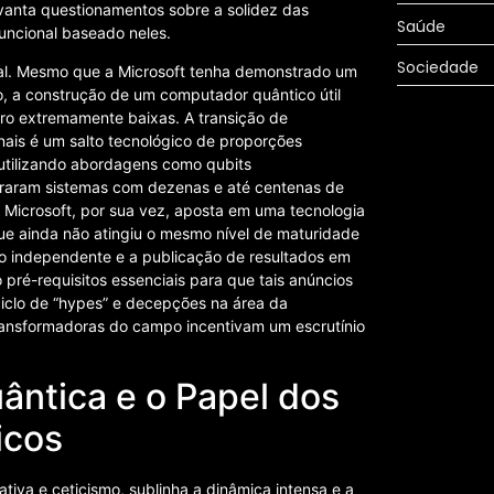
evanta questionamentos sobre a solidez das
Saúde
uncional baseado neles.
Sociedade
tal. Mesmo que a Microsoft tenha demonstrado um
, a construção de um computador quântico útil
rro extremamente baixas. A transição de
ais é um salto tecnológico de proporções
tilizando abordagens como qubits
straram sistemas com dezenas e até centenas de
A Microsoft, por sua vez, aposta em uma tecnologia
ue ainda não atingiu o mesmo nível de maturidade
ão independente e a publicação de resultados em
pré-requisitos essenciais para que tais anúncios
iclo de “hypes” e decepções na área da
ransformadoras do campo incentivam um escrutínio
ntica e o Papel dos
icos
iva e ceticismo, sublinha a dinâmica intensa e a