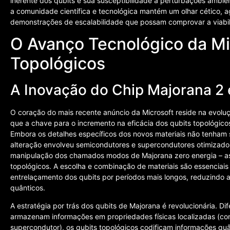
inerente dos qubits e sua susceptibilidade a perturbações ambie
a comunidade científica e tecnológica mantém um olhar cético, 
demonstrações de escalabilidade que possam comprovar a viabi
O Avanço Tecnológico da Mi
Topológicos
A Inovação do Chip Majorana 2 e
O coração do mais recente anúncio da Microsoft reside na evolu
que a chave para o incremento na eficácia dos qubits topológicos
Embora os detalhes específicos dos novos materiais não tenham si
alteração envolveu semicondutores e supercondutores otimizados
manipulação dos chamados modos de Majorana zero energia – as
topológicos. A escolha e combinação de materiais são essenciais
entrelaçamento dos qubits por períodos mais longos, reduzindo a
quânticos.
A estratégia por trás dos qubits de Majorana é revolucionária. D
armazenam informações em propriedades físicas localizadas (com
supercondutor), os qubits topológicos codificam informações quâ