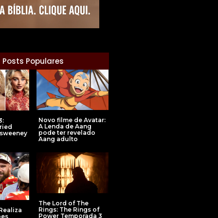
Posts Populares
Novo filme de Avatar:
3:
A Lenda de Aang
ried
pode ter revelado
 sweeney
Aang adulto
The Lord of The
Rings: The Rings of
Realiza
Power Temporada 3
ões