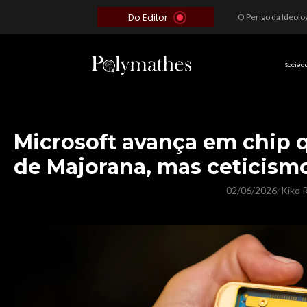
Do Editor
Além do Óbvio: A Estratégia por trás do Colapso de Teerã e a Miopia Brasileira
O Voto como Moeda: Clientelismo e o Analfabetismo Funcional Político no Brasil
A Roleta da Miséria: Quando a Devoção Cega Encontra o Link na Bio. A Queda do Brasileiro Pelas Mãos de Seus Influencers.
Socied
Microsoft avança em chip 
de Majorana, mas ceticismo
02/06/2026
Kiko R
/