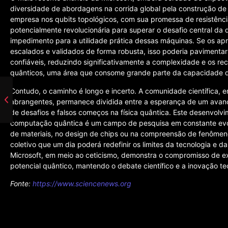
diversidade de abordagens na corrida global pela construção de
empresa nos qubits topológicos, com sua promessa de resistência
potencialmente revolucionária para superar o desafio central da 
impedimento para a utilidade prática dessas máquinas. Se os a
escalados e validados de forma robusta, isso poderia pavimentar
confiáveis, reduzindo significativamente a complexidade e os re
quânticos, uma área que consome grande parte da capacidade d
Contudo, o caminho é longo e incerto. A comunidade científica, 
abrangentes, permanece dividida entre a esperança de um avan
de desafios e falsos começos na física quântica. Este desenvolv
computação quântica é um campo de pesquisa em constante evo
de materiais, no design de chips ou na compreensão de fenômen
coletivo que um dia poderá redefinir os limites da tecnologia e 
Microsoft, em meio ao ceticismo, demonstra o compromisso de exp
potencial quântico, mantendo o debate científico e a inovação t
Fonte:
https://www.sciencenews.org