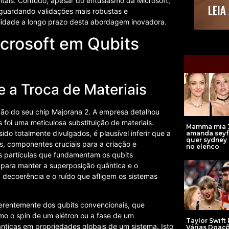
ntais. Contudo, apesar do entusiasmo da Microsoft,
aguardando validações mais robustas e
lidade a longo prazo desta abordagem inovadora.
crosoft em Qubits
 a Troca de Materiais
ção do seu chip Majorana 2. A empresa detalhou
 foi uma meticulosa substituição de materiais.
Mamma mia 
do totalmente divulgados, é plausível inferir que a
amanda seyf
quer sydney
, componentes cruciais para a criação e
no elenco
 partículas que fundamentam os qubits
 para manter a superposição quântica e o
 decoerência e o ruído que afligem os sistemas
iferentemente dos qubits convencionais, que
o o spin de um elétron ou a fase de um
Taylor Swift 
nticas em propriedades globais de um sistema. Isto
Várias Doaç