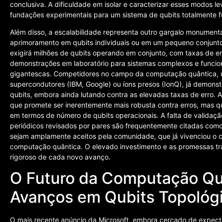
conclusiva. A dificuldade em isolar e caracterizar esses modos l
fundações experimentais para um sistema de qubits totalmente f
Além disso, a escalabilidade representa outro gargalo monumen
aprimoramento em qubits individuais ou em um pequeno conjunto
exigirá milhões de qubits operando em conjunto, com taxas de e
demonstrações em laboratório para sistemas complexos e funcion
gigantescas. Competidores no campo da computação quântica, u
supercondutores (IBM, Google) ou íons presos (IonQ), já demon
qubits, embora ainda lutando contra as elevadas taxas de erro. 
que promete ser inerentemente mais robusta contra erros, mas q
em termos de número de qubits operacionais. A falta de validaç
periódicos revisados por pares são frequentemente citadas como 
sejam amplamente aceitos pela comunidade, que já vivenciou o c
computação quântica. O elevado investimento e as promessas t
rigoroso de cada novo avanço.
O Futuro da Computação Quâ
Avanços em Qubits Topológ
O mais recente anúncio da Microsoft, embora cercado de expectat