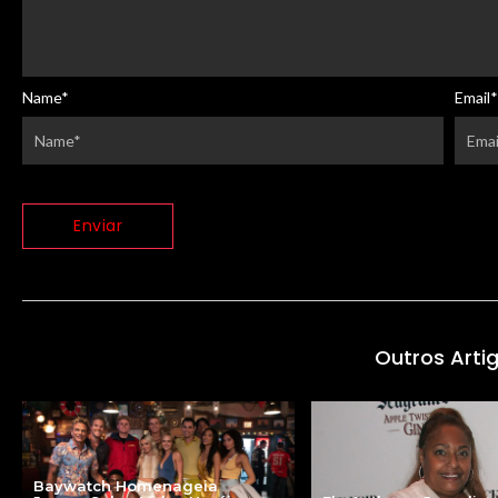
Name
*
Email
*
Outros Arti
Baywatch Homenageia