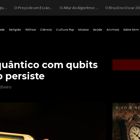
O Perigo da Ideologia Desenfreada na Justiça: Quando a Pauta Política Substitui a Pena Criminal
O Preço de um Escândalo: A Discrepância Entre o “Filme de Bolsonaro” e a Realidade do Cinema Mundial
O Altar do Algoritmo: A Carência Humana e a Fabricação de Heróis no Brasil
O Brasil no Os
ade
Religião
Política
Ciência
Cultura Pop
Música
Saúde
Animais
Sobre Mim
quântico com qubits
 persiste
ibeiro