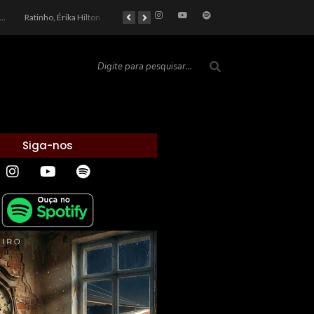
car 2026: Entre a Cota do Politicamente Correto e a Realidade das Telas
Ratinho, Érika Hilton e a Farsa Política: Quem Ganha com o Barulho no País de Bobson?
As controvérsias que marcam o cenário político e econômico nacional
O Silêncio das Páginas: O Retrato da Crise de Leitura no Brasil e o Abismo Intelectual
Siga-nos