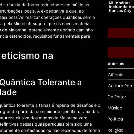
Milionárias,
 distribuída de forma redundante em múltiplos
Incluindo Ap
erturbações locais. A expectativa é que, ao
Kansas City
seja possível realizar operações quânticas sem o
da pela Microsoft sugere que os novos materiais
s de Majorana, potencialmente abrindo caminho
ncia estendidos, requisitos fundamentais para
Ceticismo na
Animais
Ciência
uântica Tolerante a
Cultura Pop
dade
Do Editor
ântica tolerante a falhas é repleta de desafios e o
Música
r grande parte da comunidade científica. Uma das
 natureza elusiva dos modos de Majorana zero
Política
efinitivas dessas quasipartículas têm sido uma
Religião
eriormente contestadas ou não replicadas de forma