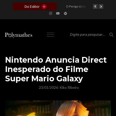
Do Editor
O Voto como Moeda: Clientelismo e o Analfabetismo Funcional Político no Brasil
A Roleta da Miséria: Quando a Devoção Cega Encontra o Link na Bio. A Queda do Brasileiro Pelas Mãos de Seus Influencers.
O Perigo da Ideologia Desenfreada na Justiça: Quando a Pauta Política Substitui a Pena Criminal
O Preço de um Escândalo: A Discrepância Entre o “Filme de Bolsonaro” e a Realidade do Cinema Mundial
Nintendo Anuncia Direct
Inesperado do Filme
Super Mario Galaxy
23/01/2026
Kiko Ribeiro
/