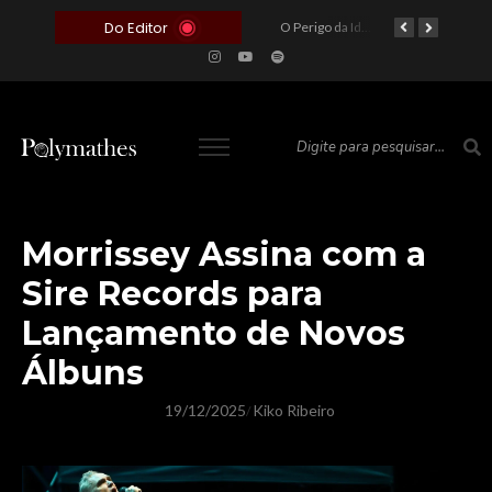
Do Editor
O Voto como Moeda: Clientelismo e o Analfabetismo Funcional Político no Brasil
A Roleta da Miséria: Quando a Devoção Cega Encontra o Link na Bio. A Queda do Brasileiro Pelas Mãos de Seus Influencers.
O Perigo da Ideologia Desenfreada na Justiça: Quando a Pauta Política Substitui a Pena Criminal
O Preço de um Escândalo: A Discrepância Entre o “Filme de Bolsonaro” e a Realidade do Cinema Mundial
Morrissey Assina com a
Sire Records para
Lançamento de Novos
Álbuns
19/12/2025
Kiko Ribeiro
/