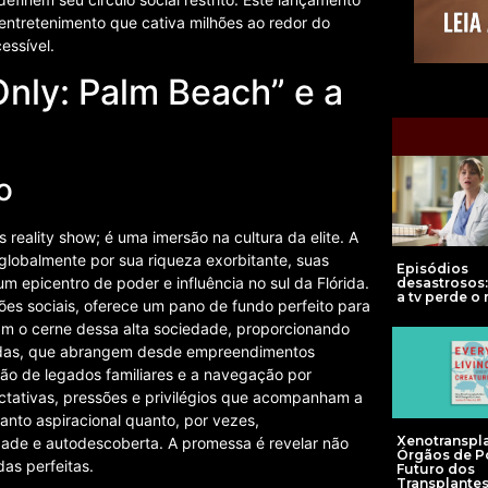
ntretenimento que cativa milhões ao redor do
essível.
ly: Palm Beach” e a
o
eality show; é uma imersão na cultura da elite. A
globalmente por sua riqueza exorbitante, suas
Episódios
m epicentro de poder e influência no sul da Flórida.
desastrosos
a tv perde o
ões sociais, oferece um pano de fundo perfeito para
tam o cerne dessa alta sociedade, proporcionando
tadas, que abrangem desde empreendimentos
ção de legados familiares e a navegação por
ctativas, pressões e privilégios que acompanham a
anto aspiracional quanto, por vezes,
Xenotranspla
dade e autodescoberta. A promessa é revelar não
Órgãos de P
as perfeitas.
Futuro dos
Transplante