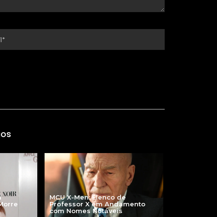
gos
MCU X-Men: Elenco de
a
Professor X em Andamento
 Morre
com Nomes Notáveis