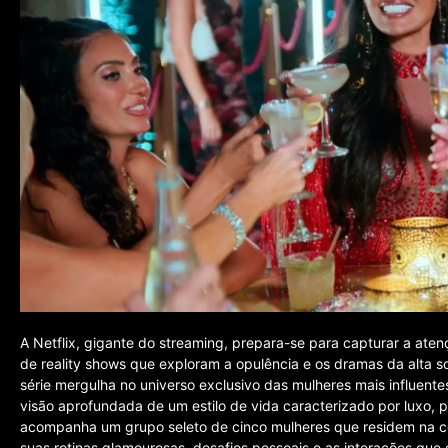
A Netflix, gigante do streaming, prepara-se para capturar a at
de reality shows que exploram a opulência e os dramas da alta s
série mergulha no universo exclusivo das mulheres mais influent
visão aprofundada de um estilo de vida caracterizado por luxo, 
acompanha um grupo seleto de cinco mulheres que residem na c
suas rotinas glamourosas, desafios pessoais e as interações que d