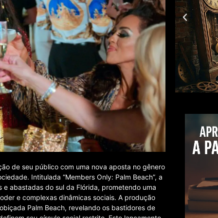
enção de seu público com uma nova aposta no gênero
ociedade. Intitulada “Members Only: Palm Beach”, a
es e abastadas do sul da Flórida, prometendo uma
poder e complexas dinâmicas sociais. A produção
obiçada Palm Beach, revelando os bastidores de
efinem seu círculo social restrito. Este lançamento