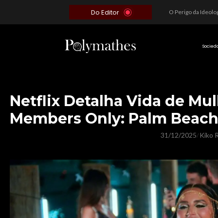
Do Editor
Além do Óbvio: A Estratégia por trás do Colapso de Teerã e a Miopia Brasileira
O Voto como Moeda: Clientelismo e o Analfabetismo Funcional Político no Brasil
A Roleta da Miséria: Quando a Devoção Cega Encontra o Link na Bio. A Queda do Brasileiro Pelas Mãos de Seus Influencers.
Socied
Netflix Detalha Vida de Mu
Members Only: Palm Beac
31/12/2025
Kiko R
/