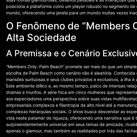
posiciona a plataforma como um player robusto no segmento de e
mundo, oferecendo uma janela para um mundo muitas vezes inac
O Fenômeno de “Members On
Alta Sociedade
A Premissa e o Cenário Exclusiv
“Members Only: Palm Beach” promete ser mais do que um simples r
escolha de Palm Beach como cenário não é aleatória. Conhecida 
mansões suntuosas e seus clubes privados e exclusivos, a ilha é u
Este ambiente idílico e, ao mesmo tempo, palco de intensas relaç
dramas e triunfos. A série foca em cinco mulheres que represen
aos espectadores uma perspectiva sobre suas vidas multiface
empresariais complexos e filantropia de alto nível até a manuten
complexas hierarquias sociais. O show busca desvendar as expe
vida neste patamar de riqueza, oferecendo uma narrativa que é t
surpreendentemente universal em seus temas de amizade, rivali
apenas o glamour, mas também as realidades por trás das fachad