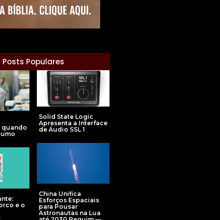
Posts Populares
Solid State Logic
Apresenta a Interface
: quando
de Áudio SSL 1
 rumo
China Unifica
nte:
Esforços Espaciais
orco e o
para Pousar
Astronautas na Lua
s
até 2030 Pequim —