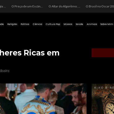
O Perigo da Ideologia Desenfreada na Justiça: Quando a Pauta Política Substitui a Pena Criminal
O Preço de um Escândalo: A Discrepância Entre o “Filme de Bolsonaro” e a Realidade do Cinema Mundial
O Altar do Algoritmo: A Carência Humana e a Fabricação de Heróis no Brasil
O Brasil no Os
ade
Religião
Política
Ciência
Cultura Pop
Música
Saúde
Animais
Sobre Mim
lheres Ricas em
h
ibeiro