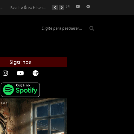
car 2026: Entre a Cota do Politicamente Correto e a Realidade das Telas
Ratinho, Érika Hilton e a Farsa Política: Quem Ganha com o Barulho no País de Bobson?
As controvérsias que marcam o cenário político e econômico nacional
O Silêncio das Páginas: O Retrato da Crise de Leitura no Brasil e o Abismo Intelectual
Siga-nos