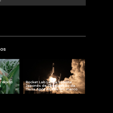
gos
a
Rocket Lab Lança Satélite
c World
Japonês de Observação da
s
Terra Após Atraso um marco