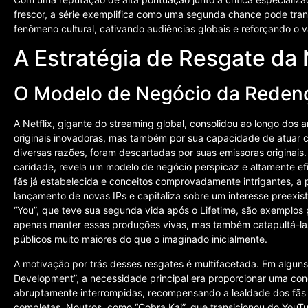
frescor, a série exemplifica como uma segunda chance pode tra
fenômeno cultural, cativando audiências globais e reforçando o 
A Estratégia de Resgate da 
O Modelo de Negócio da Redenç
A Netflix, gigante do streaming global, consolidou ao longo do
originais inovadoras, mas também por sua capacidade de atuar c
diversas razões, foram descartadas por suas emissoras originais.
caridade, revela um modelo de negócio perspicaz e altamente e
fãs já estabelecida e conceitos comprovadamente intrigantes, a 
lançamento de novas IPs e capitaliza sobre um interesse preexist
“You”, que teve sua segunda vida após o Lifetime, são exemplos
apenas manter essas produções vivas, mas também catapultá-la
públicos muito maiores do que o imaginado inicialmente.
A motivação por trás desses resgates é multifacetada. Em alguns
Development”, a necessidade principal era proporcionar uma concl
abruptamente interrompidas, recompensando a lealdade dos fãs 
completas. Noutros, como “Cobra Kai”, que transicionou do YouTu