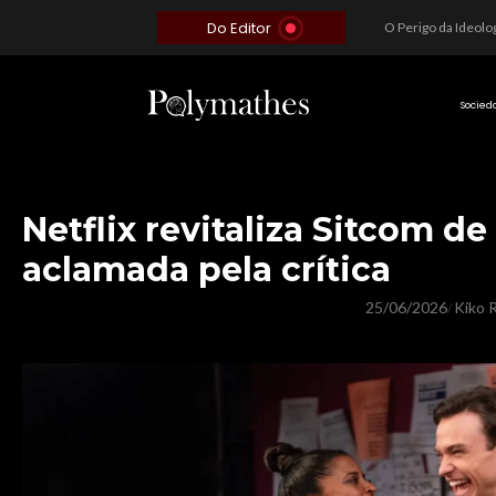
Do Editor
Além do Óbvio: A Estratégia por trás do Colapso de Teerã e a Miopia Brasileira
O Voto como Moeda: Clientelismo e o Analfabetismo Funcional Político no Brasil
A Roleta da Miséria: Quando a Devoção Cega Encontra o Link na Bio. A Queda do Brasileiro Pelas Mãos de Seus Influencers.
Socied
Netflix revitaliza Sitcom d
aclamada pela crítica
25/06/2026
Kiko R
/