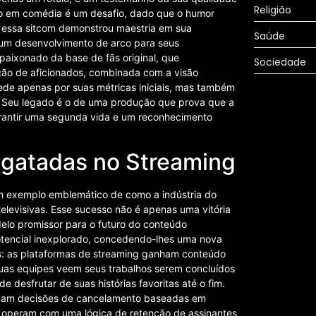
Religião
ão em comédia é um desafio, dado que o humor
o, essa sitcom demonstrou maestria em sua
Saúde
 um desenvolvimento de arco para seus
paixonado da base de fãs original, que
Sociedade
ação de aficionados, combinada com a visão
mede apenas por suas métricas iniciais, mas também
ar. Seu legado é o de uma produção que prova que a
arantir uma segunda vida e um reconhecimento
sgatadas no Streaming
um exemplo emblemático de como a indústria do
elevisivas. Esse sucesso não é apenas uma vitória
delo promissor para o futuro do conteúdo
 potencial inexplorado, concedendo-lhes uma nova
dos: as plataformas de streaming ganham conteúdo
 suas equipes veem seus trabalhos serem concluídos
 desfrutar de suas histórias favoritas até o fim.
tomam decisões de cancelamento baseadas em
e operam com uma lógica de retenção de assinantes