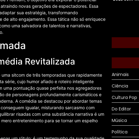
 atraindo novas gerações de espectadores. Essa
 adaptar sua estratégia, transformando
 de alto engajamento. Essa tática não só enriquece
como uma salvadora de talentos e narrativas,
o.
amada
média Revitalizada
Animais
se uma sitcom de três temporadas que rapidamente
série, cujo humor afiado e roteiro inteligente
Ciência
 em uma pontuação quase perfeita nos agregadores
ução de personagens profundamente carismáticos e
Cultura Pop
derna. A comédia se destacou por abordar temas
 conseguem igualar, misturando sarcasmo com
Do Editor
ilibrar risadas com uma substância narrativa é um
Música
 o mero entretenimento para se tornar um espelho
Política
penas um rótulo; é um testemunho da sua qualidade