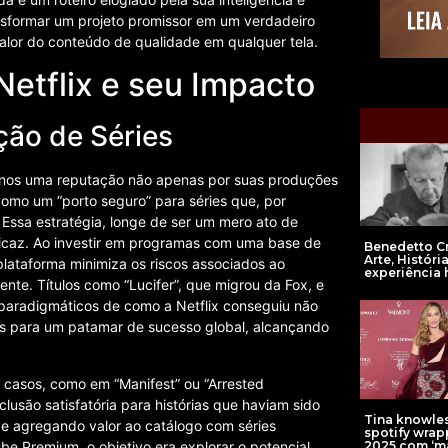
nsformar um projeto promissor em um verdadeiro
valor do conteúdo de qualidade em qualquer tela.
Netflix e seu Impacto
ão de Séries
s anos uma reputação não apenas por suas produções
omo um “porto seguro” para séries que, por
 Essa estratégia, longe de ser um mero ato de
ficaz. Ao investir em programas com uma base de
Benedetto C
Arte, História
plataforma minimiza os riscos associados ao
experiência
ente. Títulos como “Lucifer”, que migrou da Fox, e
 paradigmáticos de como a Netflix conseguiu não
s para um patamar de sucesso global, alcançando
 casos, como em “Manifest” ou “Arrested
usão satisfatória para histórias que haviam sido
Tina knowle
e agregando valor ao catálogo com séries
spotify wra
be Premium, o objetivo era explorar o potencial
2025 com ‘ma