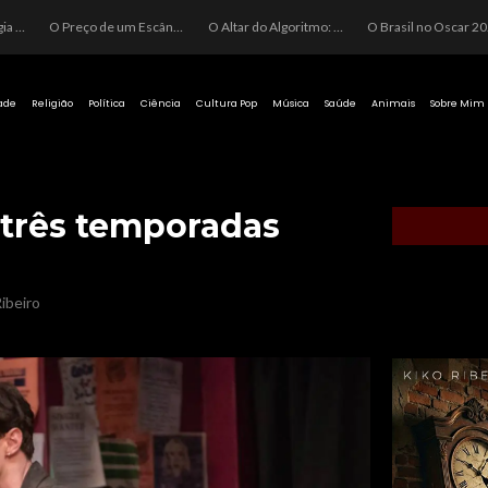
O Perigo da Ideologia Desenfreada na Justiça: Quando a Pauta Política Substitui a Pena Criminal
O Preço de um Escândalo: A Discrepância Entre o “Filme de Bolsonaro” e a Realidade do Cinema Mundial
O Altar do Algoritmo: A Carência Humana e a Fabricação de Heróis no Brasil
O Brasil no Os
ade
Religião
Política
Ciência
Cultura Pop
Música
Saúde
Animais
Sobre Mim
e três temporadas
ibeiro