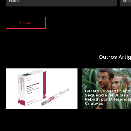
Outros Arti
Gareth Edwards Sai d
Moderna mFlusiva: uma Nova
Sequência de Jurassi
Era para as Vacinas Contra a
Rebirth por Diferença
Gripe
Criativas