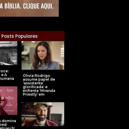
Posts Populares
roce:
 e A
Olivia Rodrigo
 humana
assume papel de
‘assistente
glorificada’ e
enfrenta ‘Miranda
Priestly’ em
s domina
pped
triarch’