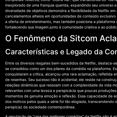
inexplorado de uma franquia querida, expandindo seu universo e
diversidade de objetivos demonstra a flexibilidade da Netflix em
cancelamentos alheios em oportunidades de conteúdo exclusivo e
a oferta de entretenimento, mas também posiciona a plataforma 
fortalecendo sua imagem junto à comunidade criativa e ao públic
O Fenômeno da Sitcom Acl
Características e Legado da Co
Entre os diversos resgates bem-sucedidos da Netflix, destaca-
se consolidou como um dos pilares da comédia na plataforma. Esta 
conquistaram a crítica, alcançou uma rara aclamação, refletida
de resenhas. Seu sucesso não é acidental; ele reside na constr
relações dinâmicas que ressoam com a complexidade da vida mo
relevantes com uma leveza e perspicácia que poucas produções
momentos de genuína emoção e reflexão. Essa capacidade de equ
dos motivos pelos quais a série foi tão elogiada, transcendendo
perspicaz da sociedade contemporânea.
A reputação de “uma das melhores comédias” da Netflix não é a