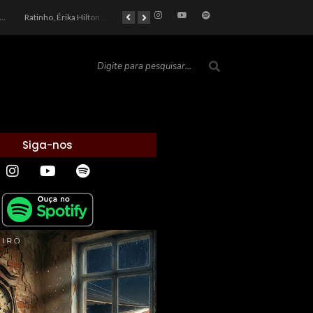
car 2026: Entre a Cota do Politicamente Correto e a Realidade das Telas
Ratinho, Érika Hilton e a Farsa Política: Quem Ganha com o Barulho no País de Bobson?
As controvérsias que marcam o cenário político e econômico nacional
O Silêncio das Páginas: O Retrato da Crise de Leitura no Brasil e o Abismo Intelectual
Siga-nos