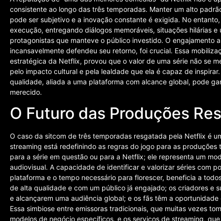
consistente ao longo das três temporadas. Manter um alto padr
pode ser subjetivo e a inovação constante é exigida. No entant
execução, entregando diálogos memoráveis, situações hilárias e
protagonistas que manteve o público investido. O engajamento a
incansavelmente defendeu seu retorno, foi crucial. Essa mobiliz
estratégica da Netflix, provou que o valor de uma série não se 
pelo impacto cultural e pela lealdade que ela é capaz de inspir
qualidade, aliada a uma plataforma com alcance global, pode g
merecido.
O Futuro das Produções Re
O caso da sitcom de três temporadas resgatada pela Netflix é 
streaming está redefinindo as regras do jogo para as produções t
para a série em questão ou para a Netflix; ele representa um mo
audiovisual. A capacidade de identificar e valorizar séries com
plataforma e o tempo necessário para florescer, beneficia a to
de alta qualidade e com um público já engajado; os criadores e
e alcançarem uma audiência global; e os fãs têm a oportunidade de
Essa simbiose entre emissoras tradicionais, que muitas vezes 
modelos de negócio específicos, e os serviços de streaming, qu