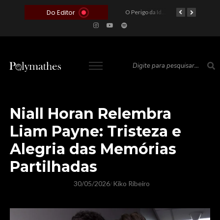
Do Editor
O Voto como Moeda: Clientelismo e o Analfabetismo Funcional Político no Brasil
A Roleta da Miséria: Quando a Devoção Cega Encontra o Link na Bio. A Queda do Brasileiro Pelas Mãos de Seus Influencers.
O Perigo da Ideologia Desenfreada na Justiça: Quando a Pauta Política Substitui a Pena Criminal
O Preço de um Escândalo: A Discrepância Entre o “Filme de Bolsonaro” e a Realidade do Cinema Mundial
Niall Horan Relembra
Liam Payne: Tristeza e
Alegria das Memórias
Partilhadas
30/05/2026
Kiko Ribeiro
/