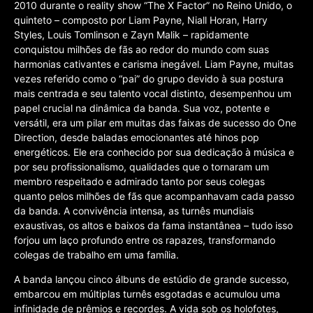
2010 durante o reality show “The X Factor” no Reino Unido, o
quinteto – composto por Liam Payne, Niall Horan, Harry
Styles, Louis Tomlinson e Zayn Malik – rapidamente
conquistou milhões de fãs ao redor do mundo com suas
harmonias cativantes e carisma inegável. Liam Payne, muitas
vezes referido como o “pai” do grupo devido à sua postura
mais centrada e seu talento vocal distinto, desempenhou um
papel crucial na dinâmica da banda. Sua voz, potente e
versátil, era um pilar em muitas das faixas de sucesso do One
Direction, desde baladas emocionantes até hinos pop
energéticos. Ele era conhecido por sua dedicação à música e
por seu profissionalismo, qualidades que o tornaram um
membro respeitado e admirado tanto por seus colegas
quanto pelos milhões de fãs que acompanhavam cada passo
da banda. A convivência intensa, as turnês mundiais
exaustivas, os altos e baixos da fama instantânea – tudo isso
forjou um laço profundo entre os rapazes, transformando
colegas de trabalho em uma família.
A banda lançou cinco álbuns de estúdio de grande sucesso,
embarcou em múltiplas turnês esgotadas e acumulou uma
infinidade de prêmios e recordes. A vida sob os holofotes,