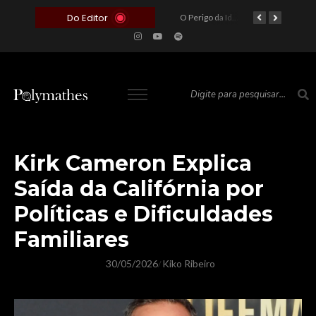
Do Editor
O Voto como Moeda: Clientelismo e o Analfabetismo Funcional Político no Brasil
A Roleta da Miséria: Quando a Devoção Cega Encontra o Link na Bio. A Queda do Brasileiro Pelas Mãos de Seus Influencers.
O Perigo da Ideologia Desenfreada na Justiça: Quando a Pauta Política Substitui a Pena Criminal
O Preço de um Escândalo: A Discrepância Entre o “Filme de Bolsonaro” e a Realidade do Cinema Mundial
Kirk Cameron Explica
Saída da Califórnia por
Políticas e Dificuldades
Familiares
30/05/2026
Kiko Ribeiro
/