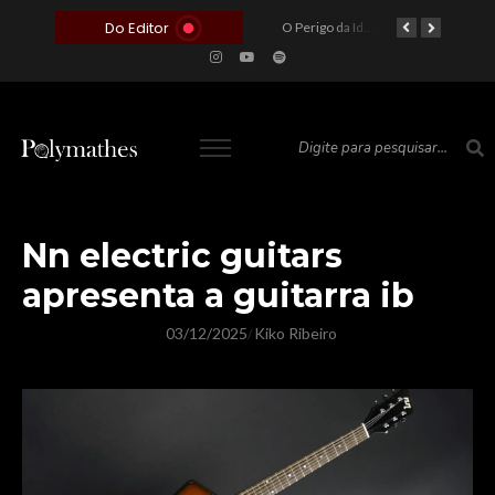
Do Editor
O Voto como Moeda: Clientelismo e o Analfabetismo Funcional Político no Brasil
A Roleta da Miséria: Quando a Devoção Cega Encontra o Link na Bio. A Queda do Brasileiro Pelas Mãos de Seus Influencers.
O Perigo da Ideologia Desenfreada na Justiça: Quando a Pauta Política Substitui a Pena Criminal
O Preço de um Escândalo: A Discrepância Entre o “Filme de Bolsonaro” e a Realidade do Cinema Mundial
Nn electric guitars
apresenta a guitarra ib
03/12/2025
Kiko Ribeiro
/