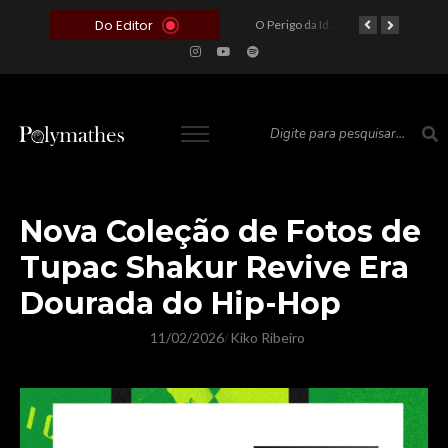
Do Editor
O Voto como Moeda: Clientelismo e o Analfabetismo Funcional Político no Brasil
A Roleta da Miséria: Quando a Devoção Cega Encontra o Link na Bio. A Queda do Brasileiro Pelas Mãos de Seus Influencers.
O Perigo da Ideologia Desenfreada na Justiça: Quando a Pauta Política Substitui a Pena Criminal
O Preço de um Escândalo: A Discrepância Entre o “Filme de Bolsonaro” e a Realidade do Cinema Mundial
Nova Coleção de Fotos de
Tupac Shakur Revive Era
Dourada do Hip-Hop
11/02/2026
Kiko Ribeiro
/