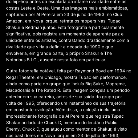
do hip-hop antes da escalada da infame rivalidade entre as
costas Leste e Oeste. Uma das imagens mais emblemáticas,
capturada por Al Pereira em 23 de julho de 1993, no Club
Amazon, em Nova Iorque, retrata os rappers Nas, Tupac
Shakur e Redman juntos. Esta fotografia é particularmente
significativa, pois registra um momento de aparente paz e
unidade entre os artistas, contrastando drasticamente com a
rivalidade que viria a definir a década de 1990 e que
envolveria, em grande parte, o próprio Shakur e The
Notorious B.I.G., ausente nesta foto em particular.
Outra fotografia notável, feita por Raymond Boyd em 1994 no
Regal Theatre, em Chicago, mostra Tupac em performance,
ainda como parte do grupo que incluía Big Syke, Mopreme,
Macadoshis e The Rated R. Esta imagem congela um período
anterior em sua carreira, antes de sua saída do grupo por
volta de 1995, oferecendo um instantâneo de sua trajetória
em constante evolução. Além disso, a coleção inclui uma
impressionante fotografia de Al Pereira que registra Tupac
Shakur ao lado de Chuck D, membro do lendário Public
Enemy. Chuck D, que atuou como mentor de Shakur, é visto
nos bastidores em Nova Iorque em 23 de julho de 1993,