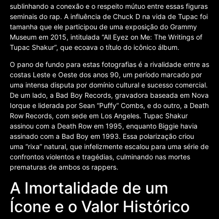
sublinhando a conexão e o respeito mútuo entre essas figuras
seminais do rap. A influência de Chuck D na vida de Tupac foi
tamanha que ele participou de uma exposição do Grammy
Museum em 2015, intitulada “All Eyez on Me: The Writings of
Tupac Shakur”, que ecoava o título do icônico álbum.
O pano de fundo para estas fotografias é a rivalidade entre as
costas Leste e Oeste dos anos 90, um período marcado por
uma intensa disputa por domínio cultural e sucesso comercial.
De um lado, a Bad Boy Records, gravadora baseada em Nova
Iorque e liderada por Sean “Puffy” Combs, e do outro, a Death
Row Records, com sede em Los Angeles. Tupac Shakur
assinou com a Death Row em 1995, enquanto Biggie havia
assinado com a Bad Boy em 1993. Essa polarização criou
uma “rixa” natural, que infelizmente escalou para uma série de
confrontos violentos e tragédias, culminando nas mortes
prematuras de ambos os rappers.
A Imortalidade de um
Ícone e o Valor Histórico