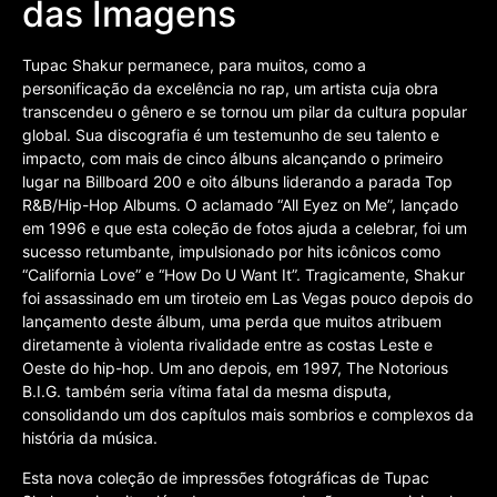
das Imagens
Tupac Shakur permanece, para muitos, como a
personificação da excelência no rap, um artista cuja obra
transcendeu o gênero e se tornou um pilar da cultura popular
global. Sua discografia é um testemunho de seu talento e
impacto, com mais de cinco álbuns alcançando o primeiro
lugar na Billboard 200 e oito álbuns liderando a parada Top
R&B/Hip-Hop Albums. O aclamado “All Eyez on Me”, lançado
em 1996 e que esta coleção de fotos ajuda a celebrar, foi um
sucesso retumbante, impulsionado por hits icônicos como
“California Love” e “How Do U Want It”. Tragicamente, Shakur
foi assassinado em um tiroteio em Las Vegas pouco depois do
lançamento deste álbum, uma perda que muitos atribuem
diretamente à violenta rivalidade entre as costas Leste e
Oeste do hip-hop. Um ano depois, em 1997, The Notorious
B.I.G. também seria vítima fatal da mesma disputa,
consolidando um dos capítulos mais sombrios e complexos da
história da música.
Esta nova coleção de impressões fotográficas de Tupac