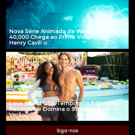
Nova Série Animada de Warhammer
40,000 Chega ao Prime Video com
Henry Cavill o
Love Island USA Temporada 8 Quebra
Recordes e Domina o Streaming de
Verão
Siga-nos