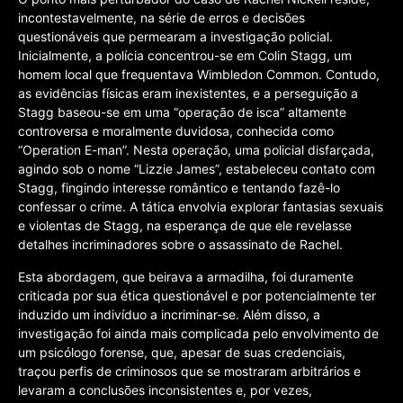
incontestavelmente, na série de erros e decisões
questionáveis que permearam a investigação policial.
Inicialmente, a polícia concentrou-se em Colin Stagg, um
homem local que frequentava Wimbledon Common. Contudo,
as evidências físicas eram inexistentes, e a perseguição a
Stagg baseou-se em uma “operação de isca” altamente
controversa e moralmente duvidosa, conhecida como
“Operation E-man”. Nesta operação, uma policial disfarçada,
agindo sob o nome “Lizzie James”, estabeleceu contato com
Stagg, fingindo interesse romântico e tentando fazê-lo
confessar o crime. A tática envolvia explorar fantasias sexuais
e violentas de Stagg, na esperança de que ele revelasse
detalhes incriminadores sobre o assassinato de Rachel.
Esta abordagem, que beirava a armadilha, foi duramente
criticada por sua ética questionável e por potencialmente ter
induzido um indivíduo a incriminar-se. Além disso, a
investigação foi ainda mais complicada pelo envolvimento de
um psicólogo forense, que, apesar de suas credenciais,
traçou perfis de criminosos que se mostraram arbitrários e
levaram a conclusões inconsistentes e, por vezes,