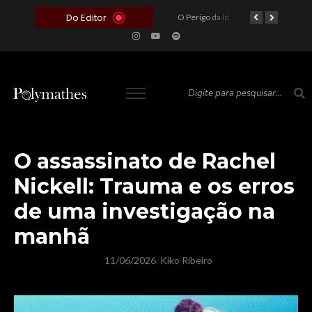
Do Editor
O Voto como Moeda: Clientelismo e o Analfabetismo Funcional Político no Brasil
A Roleta da Miséria: Quando a Devoção Cega Encontra o Link na Bio. A Queda do Brasileiro Pelas Mãos de Seus Influencers.
O Perigo da Ideologia Desenfreada na Justiça: Quando a Pauta Política Substitui a Pena Criminal
O Preço de um Escândalo: A Discrepância Entre o “Filme de Bolsonaro” e a Realidade do Cinema Mundial
O assassinato de Rachel
Nickell: Trauma e os erros
de uma investigação na
manhã
11/06/2026
Kiko Ribeiro
/