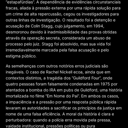
“estapafúrdias”. A dependência de evidências circunstanciais
fracas, aliada à pressão externa por uma rápida solução para
um crime de alta repercussão, cegou os investigadores para
outras linhas de investigação. O resultado foi a detenção e
acusação de Colin Stagg, cujo julgamento, em 1994,
desmoronou devido à inadmissibilidade das provas obtidas
através da operação secreta, considerada um abuso de
processo pelo juiz. Stagg foi absolvido, mas sua vida foi
irremediavelmente marcada pela falsa acusação e pelo
estigma público.
As semelhanças com outros notórios erros judiciais são
inegáveis. O caso de Rachel Nickell ecoa, ainda que em
contextos distintos, a tragédia dos “Guildford Four”, onde
quatro pessoas foram falsamente condenadas em 1975 por
atentados a bomba do IRA em pubs de Guildford, uma história
imortalizada no filme “Em Nome do Pai”. Em ambos os casos,
a impaciência e a pressão por uma resposta pública rápida
levaram as autoridades a sacrificar os princípios da justiça em
nome de uma falsa eficiência. A moral da história é clara e
perturbadora: quando a polícia erra movida pela pressa,
vaidade institucional, pressões políticas ou pura