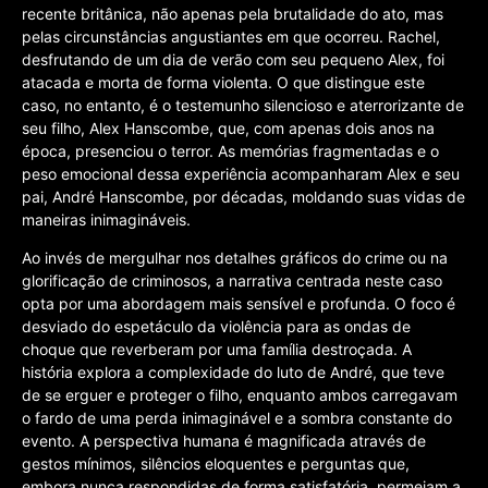
recente britânica, não apenas pela brutalidade do ato, mas
pelas circunstâncias angustiantes em que ocorreu. Rachel,
desfrutando de um dia de verão com seu pequeno Alex, foi
atacada e morta de forma violenta. O que distingue este
caso, no entanto, é o testemunho silencioso e aterrorizante de
seu filho, Alex Hanscombe, que, com apenas dois anos na
época, presenciou o terror. As memórias fragmentadas e o
peso emocional dessa experiência acompanharam Alex e seu
pai, André Hanscombe, por décadas, moldando suas vidas de
maneiras inimagináveis.
Ao invés de mergulhar nos detalhes gráficos do crime ou na
glorificação de criminosos, a narrativa centrada neste caso
opta por uma abordagem mais sensível e profunda. O foco é
desviado do espetáculo da violência para as ondas de
choque que reverberam por uma família destroçada. A
história explora a complexidade do luto de André, que teve
de se erguer e proteger o filho, enquanto ambos carregavam
o fardo de uma perda inimaginável e a sombra constante do
evento. A perspectiva humana é magnificada através de
gestos mínimos, silêncios eloquentes e perguntas que,
embora nunca respondidas de forma satisfatória, permeiam a