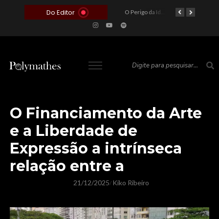
Do Editor
O Voto como Moeda: Clientelismo e o Analfabetismo Funcional Político no Brasil
A Roleta da Miséria: Quando a Devoção Cega Encontra o Link na Bio. A Queda do Brasileiro Pelas Mãos de Seus Influencers.
O Perigo da Ideologia Desenfreada na Justiça: Quando a Pauta Política Substitui a Pena Criminal
O Preço de um Escândalo: A Discrepância Entre o “Filme de Bolsonaro” e a Realidade do Cinema Mundial
O Financiamento da Arte
e a Liberdade de
Expressão a intrínseca
relação entre a
21/12/2025
Kiko Ribeiro
/