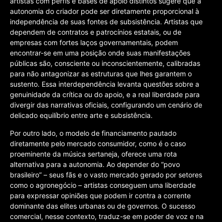
artistas com perfis e bases de apoio distintos sugere que a
autonomia do criador pode ser diretamente proporcional à
independência de suas fontes de subsistência. Artistas que
dependem de contratos e patrocínios estatais, ou de
empresas com fortes laços governamentais, podem
encontrar-se em uma posição onde suas manifestações
públicas são, consciente ou inconscientemente, calibradas
para não antagonizar as estruturas que lhes garantem o
sustento. Essa interdependência levanta questões sobre a
genuinidade da crítica ou do apoio, e a real liberdade para
divergir das narrativas oficiais, configurando um cenário de
delicado equilíbrio entre arte e subsistência.
Por outro lado, o modelo de financiamento pautado
diretamente pelo mercado consumidor, como é o caso
proeminente da música sertaneja, oferece uma rota
alternativa para a autonomia. Ao depender do “povo
brasileiro” – seus fãs e o vasto mercado gerado por setores
como o agronegócio – artistas conseguem uma liberdade
para expressar opiniões que podem ir contra a corrente
dominante das elites urbanas ou de governos. O sucesso
comercial, nesse contexto, traduz-se em poder de voz e na