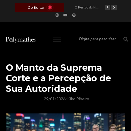
Do Editor
O Voto como Moeda: Clientelismo e o Analfabetismo Funcional Político no Brasil
A Roleta da Miséria: Quando a Devoção Cega Encontra o Link na Bio. A Queda do Brasileiro Pelas Mãos de Seus Influencers.
O Perigo da Ideologia Desenfreada na Justiça: Quando a Pauta Política Substitui a Pena Criminal
O Preço de um Escândalo: A Discrepância Entre o “Filme de Bolsonaro” e a Realidade do Cinema Mundial
O Manto da Suprema
Corte e a Percepção de
Sua Autoridade
29/01/2026
Kiko Ribeiro
/