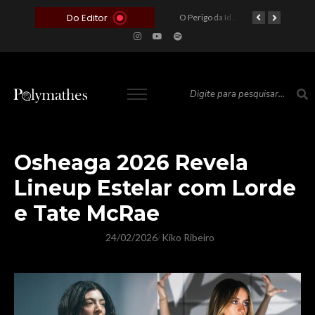
Do Editor
O Voto como Moeda: Clientelismo e o Analfabetismo Funcional Político no Brasil
A Roleta da Miséria: Quando a Devoção Cega Encontra o Link na Bio. A Queda do Brasileiro Pelas Mãos de Seus Influencers.
O Perigo da Ideologia Desenfreada na Justiça: Quando a Pauta Política Substitui a Pena Criminal
O Preço de um Escândalo: A Discrepância Entre o “Filme de Bolsonaro” e a Realidade do Cinema Mundial
Osheaga 2026 Revela
Lineup Estelar com Lorde
e Tate McRae
24/02/2026
Kiko Ribeiro
/