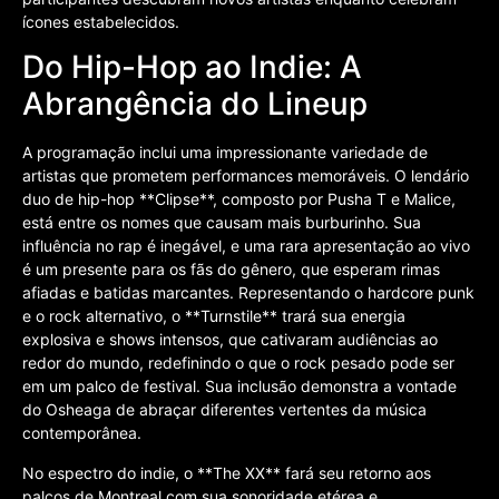
ícones estabelecidos.
Do Hip-Hop ao Indie: A
Abrangência do Lineup
A programação inclui uma impressionante variedade de
artistas que prometem performances memoráveis. O lendário
duo de hip-hop **Clipse**, composto por Pusha T e Malice,
está entre os nomes que causam mais burburinho. Sua
influência no rap é inegável, e uma rara apresentação ao vivo
é um presente para os fãs do gênero, que esperam rimas
afiadas e batidas marcantes. Representando o hardcore punk
e o rock alternativo, o **Turnstile** trará sua energia
explosiva e shows intensos, que cativaram audiências ao
redor do mundo, redefinindo o que o rock pesado pode ser
em um palco de festival. Sua inclusão demonstra a vontade
do Osheaga de abraçar diferentes vertentes da música
contemporânea.
No espectro do indie, o **The XX** fará seu retorno aos
palcos de Montreal com sua sonoridade etérea e