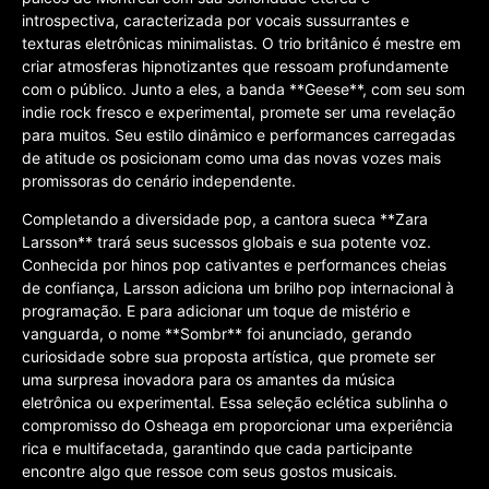
introspectiva, caracterizada por vocais sussurrantes e
texturas eletrônicas minimalistas. O trio britânico é mestre em
criar atmosferas hipnotizantes que ressoam profundamente
com o público. Junto a eles, a banda **Geese**, com seu som
indie rock fresco e experimental, promete ser uma revelação
para muitos. Seu estilo dinâmico e performances carregadas
de atitude os posicionam como uma das novas vozes mais
promissoras do cenário independente.
Completando a diversidade pop, a cantora sueca **Zara
Larsson** trará seus sucessos globais e sua potente voz.
Conhecida por hinos pop cativantes e performances cheias
de confiança, Larsson adiciona um brilho pop internacional à
programação. E para adicionar um toque de mistério e
vanguarda, o nome **Sombr** foi anunciado, gerando
curiosidade sobre sua proposta artística, que promete ser
uma surpresa inovadora para os amantes da música
eletrônica ou experimental. Essa seleção eclética sublinha o
compromisso do Osheaga em proporcionar uma experiência
rica e multifacetada, garantindo que cada participante
encontre algo que ressoe com seus gostos musicais.