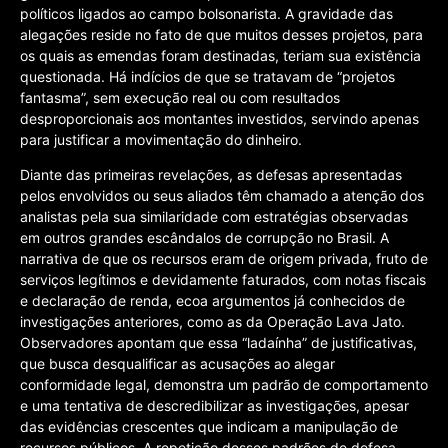
políticos ligados ao campo bolsonarista. A gravidade das
alegações reside no fato de que muitos desses projetos, para
os quais as emendas foram destinadas, teriam sua existência
questionada. Há indícios de que se tratavam de “projetos
fantasma”, sem execução real ou com resultados
desproporcionais aos montantes investidos, servindo apenas
para justificar a movimentação do dinheiro.
Diante das primeiras revelações, as defesas apresentadas
pelos envolvidos ou seus aliados têm chamado a atenção dos
analistas pela sua similaridade com estratégias observadas
em outros grandes escândalos de corrupção no Brasil. A
narrativa de que os recursos eram de origem privada, fruto de
serviços legítimos e devidamente faturados, com notas fiscais
e declaração de renda, ecoa argumentos já conhecidos de
investigações anteriores, como as da Operação Lava Jato.
Observadores apontam que essa “ladaínha” de justificativas,
que busca desqualificar as acusações ao alegar
conformidade legal, demonstra um padrão de comportamento
e uma tentativa de descredibilizar as investigações, apesar
das evidências crescentes que indicam a manipulação de
recursos públicos. A repetição desses padrões de defesa