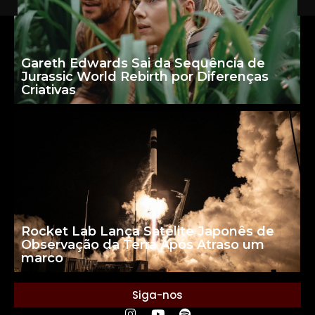
Gareth Edwards Sai da Sequência de
Jurassic World Rebirth por Diferenças
Criativas
Rocket Lab Lança Satélite Japonês de
Observação da Terra Após Atraso um
marco
Siga-nos