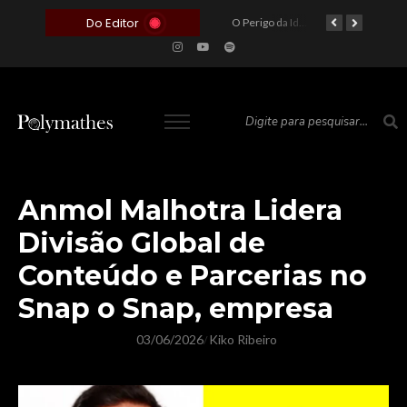
Do Editor
O Voto como Moeda: Clientelismo e o Analfabetismo Funcional Político no Brasil
A Roleta da Miséria: Quando a Devoção Cega Encontra o Link na Bio. A Queda do Brasileiro Pelas Mãos de Seus Influencers.
O Perigo da Ideologia Desenfreada na Justiça: Quando a Pauta Política Substitui a Pena Criminal
O Preço de um Escândalo: A Discrepância Entre o “Filme de Bolsonaro” e a Realidade do Cinema Mundial
Anmol Malhotra Lidera
Divisão Global de
Conteúdo e Parcerias no
Snap o Snap, empresa
03/06/2026
Kiko Ribeiro
/