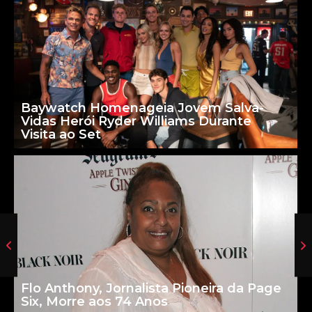
Baywatch Homenageia Jovem Salva-
Vidas Herói Ryder Williams Durante
Visita ao Set
Flo Anthony, Jornalista Pioneira da Page
Six, Morre aos 74 Anos