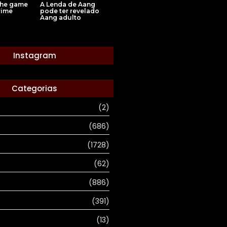
A Lenda de Aang
the game
pode ter revelado
rime
Aang adulto
Instagram
Categorias
(2)
(686)
(1728)
(62)
(886)
(391)
(13)