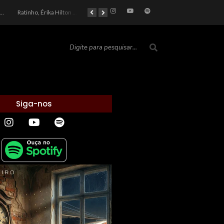
car 2026: Entre a Cota do Politicamente Correto e a Realidade das Telas
Ratinho, Érika Hilton e a Farsa Política: Quem Ganha com o Barulho no País de Bobson?
As controvérsias que marcam o cenário político e econômico nacional
O Silêncio das Páginas: O Retrato da Crise de Leitura no Brasil e o Abismo Intelectual
Siga-nos