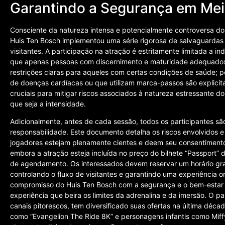
Garantindo a Segurança em Mei
Consciente da natureza intensa e potencialmente controversa do 
Huis Ten Bosch implementou uma série rigorosa de salvaguardas
visitantes. A participação na atração é estritamente limitada a 
que apenas pessoas com discernimento e maturidade adequados 
restrições claras para aqueles com certas condições de saúde; p
de doenças cardíacas ou que utilizam marca-passos são explicit
cruciais para mitigar riscos associados à natureza estressante do
que seja a intensidade.
Adicionalmente, antes de cada sessão, todos os participantes sã
responsabilidade. Este documento detalha os riscos envolvidos 
jogadores estejam plenamente cientes e deem seu consentimento
embora a atração esteja incluída no preço do bilhete “Passport
de agendamento. Os interessados devem reservar um horário grat
controlando o fluxo de visitantes e garantindo uma experiência 
compromisso do Huis Ten Bosch com a segurança e o bem-estar
experiência que beira os limites da adrenalina e da imersão. O p
canais pitorescos, tem diversificado suas ofertas na última dé
como “Evangelion The Ride 8K” e personagens infantis como Mif