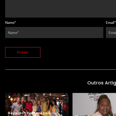
Name
*
Email
*
Outros Arti
Baywatch Homenageia