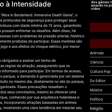
o à Intensidade
dos games: 
awards no p
video
“Alice in Borderland: Immersive Death Game”, o
 e protocolos de segurança para proteger seus
indivíduos com idade mínima de 15 anos, garantindo
possam enfrentar os desafios. Além disso, há
essoas com problemas de pressão arterial, histórico
amente proibidas de participar. Essas medidas são
 jogo e aos efeitos do choque elétrico, por menor
Animais
o obrigados a assinar um termo de
Ciência
e as regras da atração, assegurando que os
 informado para participar. Em termos de acesso,
Cultura Pop
” do parque, a demanda é gerenciada por um sistema
Do Editor
uito no mesmo dia, diretamente no site do parque,
organizada. Essas precauções ressaltam o
Música
 dos seus convidados, mesmo ao oferecer uma
arque, conhecido por sua arquitetura holandesa e
Política
cada, incorporando atrações baseadas em animes
fy, mostrando uma clara tendência em mesclar seu
Religião