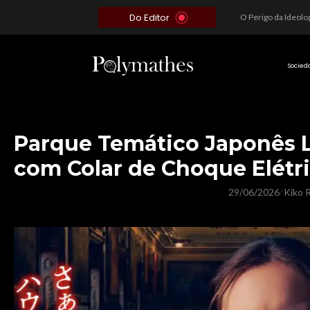
Do Editor
Além do Óbvio: A Estratégia por trás do Colapso de Teerã e a Miopia Brasileira
O Voto como Moeda: Clientelismo e o Analfabetismo Funcional Político no Brasil
A Roleta da Miséria: Quando a Devoção Cega Encontra o Link na Bio. A Queda do Brasileiro Pelas Mãos de Seus Influencers.
Socied
Parque Temático Japonês 
com Colar de Choque Elétr
29/06/2026
Kiko R
/