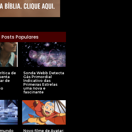
Posts Populares
ítica de
Sonda Webb Detecta
senta
Gás Primordial
ar de
Indicativo das
Primeiras Estrelas
io
uma nova e
fascinante
Novo filme de Avatar:
o mundo