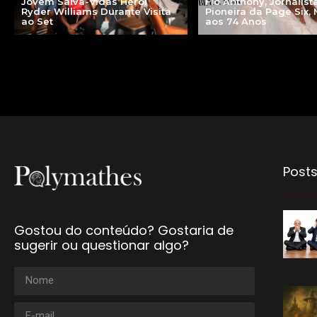
Jovem Salva-Vidas Herói
Flo Anthony, Jornalist
Ryder Williams Durante Visita
Pioneira da Page Six,
ao Set
aos 74 Anos
Posts
Gostou do conteúdo? Gostaria de
sugerir ou questionar algo?