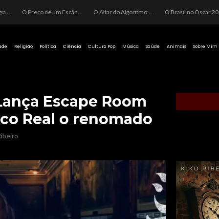
O Perigo da Ideologia Desenfreada na Justiça: Quando a Pauta Política Substitui a Pena Criminal
O Preço de um Escândalo: A Discrepância Entre o “Filme de Bolsonaro” e a Realidade do Cinema Mundial
O Altar do Algoritmo: A Carência Humana e a Fabricação de Heróis no Brasil
O Brasil no Os
ade
Religião
Política
Ciência
Cultura Pop
Música
Saúde
Animais
Sobre Mim
Lança Escape Room
ico Real o renomado
ibeiro