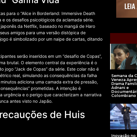
tas para o “Alice in Borderland: Immersive Death
 e os desafios psicológicos da aclamada série.
ler japonês da Netflix, baseado no mangá de Haro
 seus amigos para uma versão distópica de
jogo é simbolizado por um naipe de cartas, ditando
cipantes serão inseridos em um “desafio de Copas”,
rma brutal. O elemento central da experiência é o
do jogo “Jack de Copas” da série. Este colar não é
trico real, simulando as consequências da falha
Semana da Cr
Veneza Apre
0 minutos adiciona uma camada extra de pressão,
Drama Famili
Adnani e
“consequências” prometidas. A intenção é
Documentár
 urgência e o perigo que caracterizam a narrativa
Colombiano
unca antes visto no Japão.
recauções de Huis
Inovação n