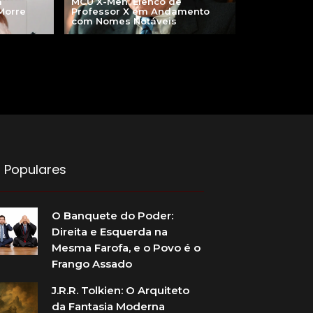
MCU X-Men: Elenco de
a
Professor X em Andamento
 Morre
com Nomes Notáveis
 Populares
O Banquete do Poder:
Direita e Esquerda na
Mesma Farofa, e o Povo é o
Frango Assado
J.R.R. Tolkien: O Arquiteto
da Fantasia Moderna