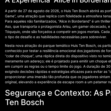
A partir de 27 de agosto de 2026, o Huis Ten Bosch abrirá as por
Game”, uma atração que replica com fidelidade a atmosfera tensa
Para aqueles não familiarizados, “Alice in Borderland” é um thril
Aso, que transporta o protagonista Arisu, um gamer obcecado, e
Tóququio, onde são forçados a competir em jogos mortais. Cada 
o tipo de desafio e as habilidades necessárias para sobreviver.
Nesta nova atração do parque temático Huis Ten Bosch, os parti
conhecido por testar a resiliência emocional dos jogadores de fo
“colar de choque”, uma réplica direta do dispositivo visto no temi
meramente um adereço; ele é projetado para emitir um choque elé
em cumprir as regras ou o tempo limite do jogo. A duração de 3
exigindo decisões rápidas e estratégias eficazes para evitar as 
proporcionar uma imersão tão profunda que os jogadores sintam a
original, elevando a experiência de escape room a um patamar n
Segurança e Contexto: As P
Ten Bosch