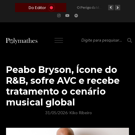
Do Editor
O Voto como Moeda: Clientelismo e o Analfabetismo Funcional Político no Brasil
A Roleta da Miséria: Quando a Devoção Cega Encontra o Link na Bio. A Queda do Brasileiro Pelas Mãos de Seus Influencers.
O Perigo da Ideologia Desenfreada na Justiça: Quando a Pauta Política Substitui a Pena Criminal
O Preço de um Escândalo: A Discrepância Entre o “Filme de Bolsonaro” e a Realidade do Cinema Mundial
O Altar do Algoritmo: A Carência Humana e a Fabricação de Heróis no Brasil
Peabo Bryson, Ícone do
R&B, sofre AVC e recebe
tratamento o cenário
musical global
31/05/2026
Kiko Ribeiro
/