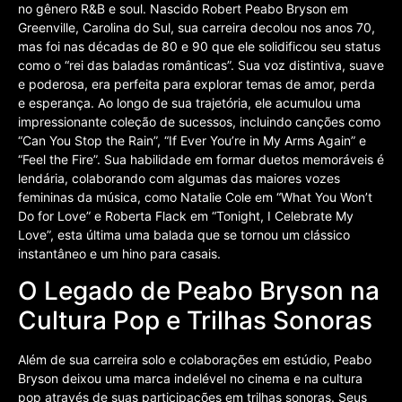
no gênero R&B e soul. Nascido Robert Peabo Bryson em
Greenville, Carolina do Sul, sua carreira decolou nos anos 70,
mas foi nas décadas de 80 e 90 que ele solidificou seu status
como o “rei das baladas românticas”. Sua voz distintiva, suave
e poderosa, era perfeita para explorar temas de amor, perda
e esperança. Ao longo de sua trajetória, ele acumulou uma
impressionante coleção de sucessos, incluindo canções como
“Can You Stop the Rain”, “If Ever You’re in My Arms Again” e
“Feel the Fire”. Sua habilidade em formar duetos memoráveis é
lendária, colaborando com algumas das maiores vozes
femininas da música, como Natalie Cole em “What You Won’t
Do for Love” e Roberta Flack em “Tonight, I Celebrate My
Love”, esta última uma balada que se tornou um clássico
instantâneo e um hino para casais.
O Legado de Peabo Bryson na
Cultura Pop e Trilhas Sonoras
Além de sua carreira solo e colaborações em estúdio, Peabo
Bryson deixou uma marca indelével no cinema e na cultura
pop através de suas participações em trilhas sonoras. Seus