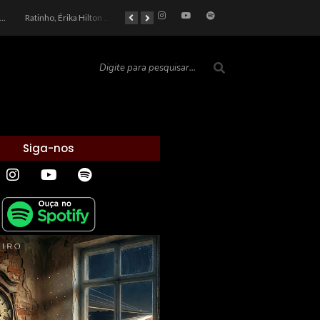
car 2026: Entre a Cota do Politicamente Correto e a Realidade das Telas
Ratinho, Érika Hilton e a Farsa Política: Quem Ganha com o Barulho no País de Bobson?
As controvérsias que marcam o cenário político e econômico nacional
O Silêncio das Páginas: O Retrato da Crise de Leitura no Brasil e o Abismo Intelectual
Siga-nos