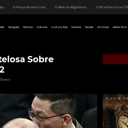
O Perigo da Ideologia Desenfreada na Justiça: Quando a Pauta Política Substitui a Pena Criminal
O Preço de um Escândalo: A Discrepância Entre o “Filme de Bolsonaro” e a Realidade do Cinema Mundial
O Altar do Algoritmo: A Carência Humana e a Fabricação de Heróis no Brasil
O Brasil no Os
ade
Religião
Política
Ciência
Cultura Pop
Música
Saúde
Animais
Sobre Mim
elosa Sobre
2
ibeiro