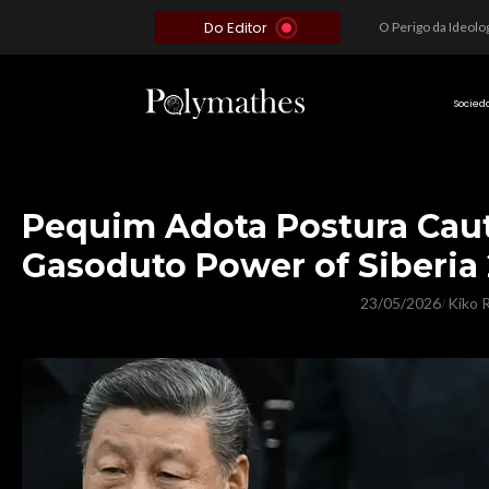
Do Editor
Além do Óbvio: A Estratégia por trás do Colapso de Teerã e a Miopia Brasileira
O Voto como Moeda: Clientelismo e o Analfabetismo Funcional Político no Brasil
A Roleta da Miséria: Quando a Devoção Cega Encontra o Link na Bio. A Queda do Brasileiro Pelas Mãos de Seus Influencers.
Socied
Pequim Adota Postura Caut
Gasoduto Power of Siberia 
23/05/2026
Kiko R
/