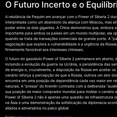
O Futuro Incerto e o Equilíb
A relutância de Pequim em avançar com o Power of Siberia 2 duran
interpretada como um abandono da aliança com Moscou, mas sim
poder entre os dois gigantes. A China demonstrou que, embora a 
importante para ambos os países em um mundo multipolar, ela op
quando se trata de transações comerciais de grande porte. A “pa
negociação que explora a vulnerabilidade e a urgência da Rússia
firmemente favorável aos interesses chineses.
O futuro do gasoduto Power of Siberia 2 permanece em aberto,
incluindo a evolução da guerra na Ucrânia, a persistência das sa
de energia e, crucialmente, a disposição da Rússia em aceitar os
cenário reforça a percepção de que a Rússia, outrora um ator d
encontra em uma posição de dependência cada vez maior em rel
naturais. A “pressa” do Kremlin contrasta com a deliberada “ausê
sua posição de maior comprador mundial para moldar o cenário en
Power of Siberia 2 não é apenas uma questão de infraestrutura o
na Ásia e uma demonstração da sofisticação da diplomacia econô
aliados e adversários no palco global.