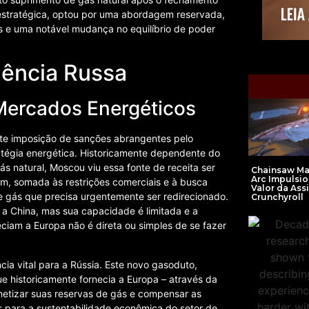
 estratégica, optou por uma abordagem reservada,
es e uma notável mudança no equilíbrio de poder
gência Russa
Mercados Energéticos
te imposição de sanções abrangentes pelo
atégia energética. Historicamente dependente do
 natural, Moscou viu essa fonte de receita ser
Chainsaw Ma
Arc Impulsio
, somada às restrições comerciais e à busca
Valor da Ass
e gás que precisa urgentemente ser redirecionado.
Crunchyroll
 a China, mas sua capacidade é limitada e a
am a Europa não é direta ou simples de se fazer
ia vital para a Rússia. Este novo gasoduto,
ue historicamente fornecia a Europa – através da
netizar suas reservas de gás e compensar as
s para a sustentabilidade econômica do setor de