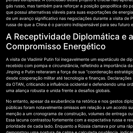
gás russo, mas também para reforçar a posição geopolítica do pa
que possui alternativas viáveis para suas exportações de energia
de um avanço significativo nas negociações durante a visita de 
russa de que a China é o parceiro indispensável para seu futuro 
A Receptividade Diplomática e 
Compromisso Energético
A visita de Vladimir Putin foi inegavelmente um espetáculo de dipl
recebido com pompa e circunstância, refletindo a importância da p
Jinping e Putin reiteraram a força de sua “coordenação estratég
desde cooperação militar até tecnologia e finanças. Declaraçõe
da OTAN, criticando a influência ocidental e defendendo uma ord
uma aliança robusta e unida frente a desafios globais.
No entanto, apesar da exuberância na retórica e nos gestos dipl
públicas foram notavelmente omissos em relação a um acordo sub
menção a um cronograma de construção, volumes de entrega ou, m
Essa lacuna contrastou fortemente com a expectativa russa e rev
prioridade de cada lado. Enquanto a Rússia clamava por uma rápi
demonstrou uma postura de calma e calculada prudência, indica