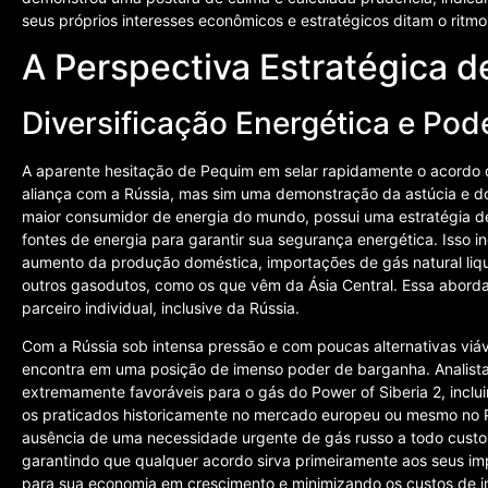
seus próprios interesses econômicos e estratégicos ditam o ritmo
A Perspectiva Estratégica 
Diversificação Energética e Po
A aparente hesitação de Pequim em selar rapidamente o acordo d
aliança com a Rússia, mas sim uma demonstração da astúcia e d
maior consumidor de energia do mundo, possui uma estratégia de
fontes de energia para garantir sua segurança energética. Isso i
aumento da produção doméstica, importações de gás natural liqu
outros gasodutos, como os que vêm da Ásia Central. Essa abor
parceiro individual, inclusive da Rússia.
Com a Rússia sob intensa pressão e com poucas alternativas viá
encontra em uma posição de imenso poder de barganha. Analis
extremamente favoráveis para o gás do Power of Siberia 2, inclu
os praticados historicamente no mercado europeu ou mesmo no P
ausência de uma necessidade urgente de gás russo a todo custo
garantindo que qualquer acordo sirva primeiramente aos seus i
para sua economia em crescimento e minimizando os custos de 