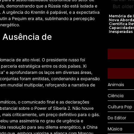
ís, demonstrando que a Rússia não está isolada e
. A urgência do Kremlin é palpável, e a expectativa
Memória de 
Putin a Pequim era alta, sublinhando a percepção
Nova Abord
Científica Re
energético.
Capacidade
Inesperadas
a Ausência de
omacia de alto nível. O presidente russo foi
arceria estratégica entre os dois países. Xi
ica” e aprofundaram os laços em diversas áreas,
s conjuntas foram emitidas, condenando a expansão
Animais
em mundial multipolar, reforçando a narrativa de
Ciência
omáticos, o comunicado final e as declarações
Cultura Pop
stancial sobre o Power of Siberia 2. Não houve
ais criticamente, um preço definitivo para o gás.
Do Editor
elou uma assimetria no grau de urgência e
da resolução para seu dilema energético, a China
Música
ndo que, embora valorize a aliança com Moscou,