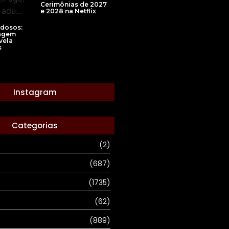
Cerimônias de 2027
e 2028 na Netflix
Idosos:
agem
vela
s
Instagram
Categorias
(2)
(687)
(1735)
(62)
(889)