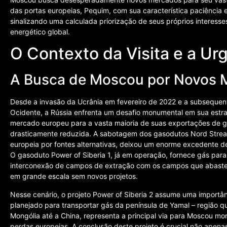
das portas europeias, Pequim, com sua característica paciência
sinalizando uma calculada priorização de seus próprios interess
energético global.
O Contexto da Visita e a Ur
A Busca de Moscou por Novos 
Desde a invasão da Ucrânia em fevereiro de 2022 e a subsequen
Ocidente, a Rússia enfrenta um desafio monumental em sua estr
mercado europeu para a vasta maioria de suas exportações de gás
drasticamente reduzida. A sabotagem dos gasodutos Nord Stream
europeia por fontes alternativas, deixou um enorme excedente d
O gasoduto Power of Siberia 1, já em operação, fornece gás para
interconexão de campos de extração com os campos que abasteci
em grande escala sem novos projetos.
Nesse cenário, o projeto Power of Siberia 2 assume uma importânc
planejado para transportar gás da península de Yamal – região q
Mongólia até a China, representa a principal via para Moscou mo
perdas europeias. A conclusão deste projeto é crucial não apena