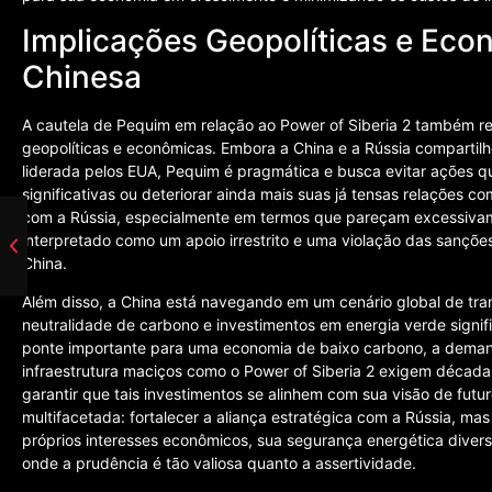
Implicações Geopolíticas e Eco
Chinesa
A cautela de Pequim em relação ao Power of Siberia 2 também r
geopolíticas e econômicas. Embora a China e a Rússia compartil
liderada pelos EUA, Pequim é pragmática e busca evitar ações 
significativas ou deteriorar ainda mais suas já tensas relações 
com a Rússia, especialmente em termos que pareçam excessivam
interpretado como um apoio irrestrito e uma violação das sançõ
China.
Além disso, a China está navegando em um cenário global de tr
neutralidade de carbono e investimentos em energia verde signi
ponte importante para uma economia de baixo carbono, a deman
infraestrutura maciços como o Power of Siberia 2 exigem décadas
garantir que tais investimentos se alinhem com sua visão de futur
multifacetada: fortalecer a aliança estratégica com a Rússia, ma
próprios interesses econômicos, sua segurança energética diversi
onde a prudência é tão valiosa quanto a assertividade.