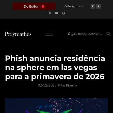
Do Editor
O Voto como Moeda: Clientelismo e o Analfabetismo Funcional Político no Brasil
A Roleta da Miséria: Quando a Devoção Cega Encontra o Link na Bio. A Queda do Brasileiro Pelas Mãos de Seus Influencers.
O Perigo da Ideologia Desenfreada na Justiça: Quando a Pauta Política Substitui a Pena Criminal
O Preço de um Escândalo: A Discrepância Entre o “Filme de Bolsonaro” e a Realidade do Cinema Mundial
Phish anuncia residência
na sphere em las vegas
para a primavera de 2026
02/12/2025
Kiko Ribeiro
/