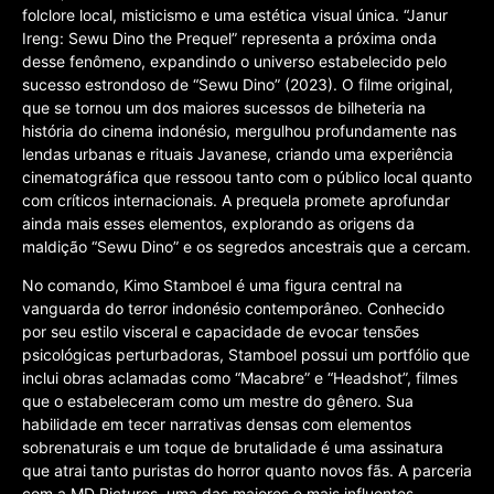
folclore local, misticismo e uma estética visual única. “Janur
Ireng: Sewu Dino the Prequel” representa a próxima onda
desse fenômeno, expandindo o universo estabelecido pelo
sucesso estrondoso de “Sewu Dino” (2023). O filme original,
que se tornou um dos maiores sucessos de bilheteria na
história do cinema indonésio, mergulhou profundamente nas
lendas urbanas e rituais Javanese, criando uma experiência
cinematográfica que ressoou tanto com o público local quanto
com críticos internacionais. A prequela promete aprofundar
ainda mais esses elementos, explorando as origens da
maldição “Sewu Dino” e os segredos ancestrais que a cercam.
No comando, Kimo Stamboel é uma figura central na
vanguarda do terror indonésio contemporâneo. Conhecido
por seu estilo visceral e capacidade de evocar tensões
psicológicas perturbadoras, Stamboel possui um portfólio que
inclui obras aclamadas como “Macabre” e “Headshot”, filmes
que o estabeleceram como um mestre do gênero. Sua
habilidade em tecer narrativas densas com elementos
sobrenaturais e um toque de brutalidade é uma assinatura
que atrai tanto puristas do horror quanto novos fãs. A parceria
com a MD Pictures, uma das maiores e mais influentes