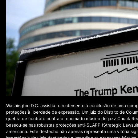
Washington D.C. assistiu recentemente à conclusão de uma comp
proteções à liberdade de expressão. Um juiz do Distrito de Colum
quebra de contrato contra o renomado músico de jazz Chuck Redd.
baseou-se nas robustas proteções anti-SLAPP (Strategic Lawsuit A
americana. Este desfecho não apenas representa uma vitória sig
importância das leis destinadas a impedir que processos frívolos 