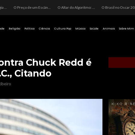
O Perigo da Ideologia Desenfreada na Justiça: Quando a Pauta Política Substitui a Pena Criminal
O Preço de um Escândalo: A Discrepância Entre o “Filme de Bolsonaro” e a Realidade do Cinema Mundial
O Altar do Algoritmo: A Carência Humana e a Fabricação de Heróis no Brasil
O Brasil no Os
ade
Religião
Política
Ciência
Cultura Pop
Música
Saúde
Animais
Sobre Mim
Contra Chuck Redd é
C., Citando
ibeiro