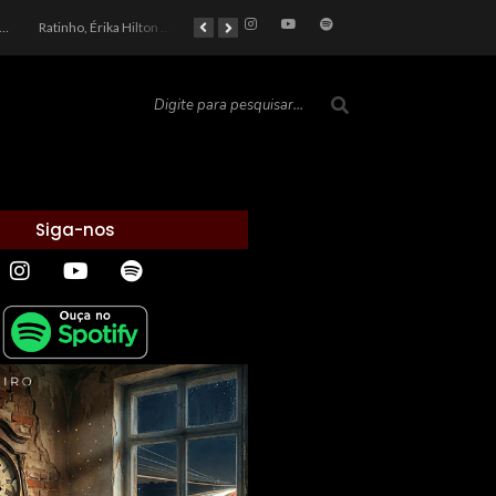
car 2026: Entre a Cota do Politicamente Correto e a Realidade das Telas
Ratinho, Érika Hilton e a Farsa Política: Quem Ganha com o Barulho no País de Bobson?
As controvérsias que marcam o cenário político e econômico nacional
O Silêncio das Páginas: O Retrato da Crise de Leitura no Brasil e o Abismo Intelectual
Siga-nos