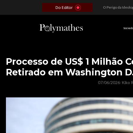
Do Editor
Além do Óbvio: A Estratégia por trás do Colapso de Teerã e a Miopia Brasileira
O Voto como Moeda: Clientelismo e o Analfabetismo Funcional Político no Brasil
A Roleta da Miséria: Quando a Devoção Cega Encontra o Link na Bio. A Queda do Brasileiro Pelas Mãos de Seus Influencers.
Socied
Processo de US$ 1 Milhão 
Retirado em Washington D.
07/06/2026
Kiko R
/