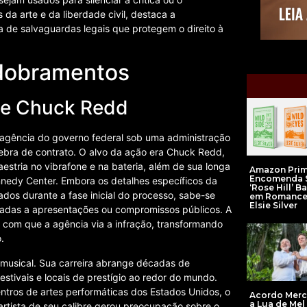
da arte e da liberdade civil, destaca a
cia de salvaguardas legais que protegem o direito à
sdobramentos
 de Chuck Redd
a agência do governo federal sob uma administração
uebra de contrato. O alvo da ação era Chuck Redd,
estria no vibrafone e na bateria, além de sua longa
Amazon Prim
Encomenda S
Kennedy Center. Embora os detalhes específicos da
‘Rose Hill’ 
os durante a fase inicial do processo, sabe-se
em Romance
Elsie Silver
onadas a apresentações ou compromissos públicos. A
e com que a agência via a infração, transformando
.
musical. Sua carreira abrange décadas de
tivais e locais de prestígio ao redor do mundo.
tros de artes performáticas dos Estados Unidos, o
Acordo Merc
a Lua de Mel 
artista de seu calibre gerou preocupação sobre o