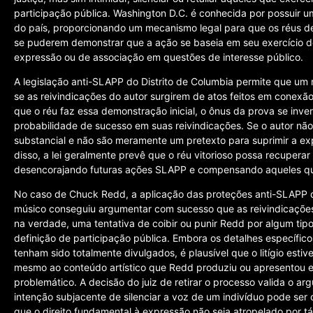
participação pública. Washington D.C. é conhecida por possuir 
do país, proporcionando um mecanismo legal para que os réus de 
se puderem demonstrar que a ação se baseia em seu exercício de 
expressão ou de associação em questões de interesse público.
A legislação anti-SLAPP do Distrito de Columbia permite que u
se as reivindicações do autor surgirem de atos feitos em conex
que o réu faz essa demonstração inicial, o ônus da prova se inv
probabilidade de sucesso em suas reivindicações. Se o autor nã
substancial e não são meramente um pretexto para suprimir a ex
disso, a lei geralmente prevê que o réu vitorioso possa recuperar 
desencorajando futuras ações SLAPP e compensando aqueles qu
No caso de Chuck Redd, a aplicação das proteções anti-SLAPP de 
músico conseguiu argumentar com sucesso que as reivindicações
na verdade, uma tentativa de coibir ou punir Redd por algum ti
definição de participação pública. Embora os detalhes específico
tenham sido totalmente divulgados, é plausível que o litígio esti
mesmo ao conteúdo artístico que Redd produziu ou apresentou 
problemático. A decisão do juiz de retirar o processo valida o 
intenção subjacente de silenciar a voz de um indivíduo pode ser
que o direito fundamental à expressão não seja atropelado por tát