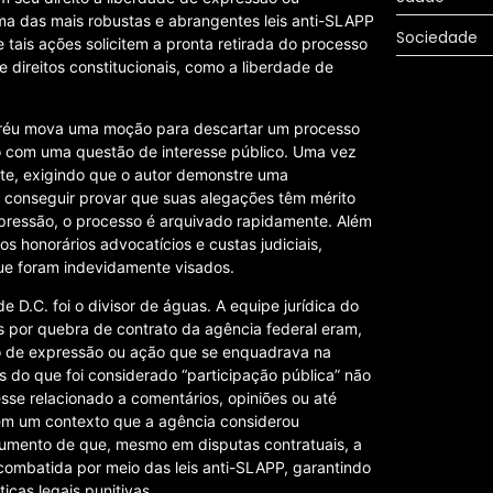
uma das mais robustas e abrangentes leis anti-SLAPP
Sociedade
tais ações solicitem a pronta retirada do processo
direitos constitucionais, como a liberdade de
m réu mova uma moção para descartar um processo
ão com uma questão de interesse público. Uma vez
erte, exigindo que o autor demonstre uma
o conseguir provar que suas alegações têm mérito
pressão, o processo é arquivado rapidamente. Além
os honorários advocatícios e custas judiciais,
e foram indevidamente visados.
D.C. foi o divisor de águas. A equipe jurídica do
 por quebra de contrato da agência federal eram,
po de expressão ou ação que se enquadrava na
s do que foi considerado “participação pública” não
vesse relacionado a comentários, opiniões ou até
em um contexto que a agência considerou
argumento de que, mesmo em disputas contratuais, a
 combatida por meio das leis anti-SLAPP, garantindo
icas legais punitivas.