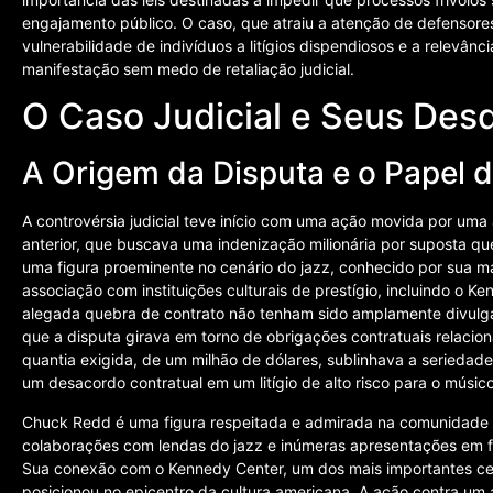
engajamento público. O caso, que atraiu a atenção de defensores 
vulnerabilidade de indivíduos a litígios dispendiosos e a relevân
manifestação sem medo de retaliação judicial.
O Caso Judicial e Seus De
A Origem da Disputa e o Papel
A controvérsia judicial teve início com uma ação movida por um
anterior, que buscava uma indenização milionária por suposta q
uma figura proeminente no cenário do jazz, conhecido por sua ma
associação com instituições culturais de prestígio, incluindo o 
alegada quebra de contrato não tenham sido amplamente divulgad
que a disputa girava em torno de obrigações contratuais relaci
quantia exigida, de um milhão de dólares, sublinhava a seriedad
um desacordo contratual em um litígio de alto risco para o músico
Chuck Redd é uma figura respeitada e admirada na comunidade 
colaborações com lendas do jazz e inúmeras apresentações em fes
Sua conexão com o Kennedy Center, um dos mais importantes cen
posicionou no epicentro da cultura americana. A ação contra um 