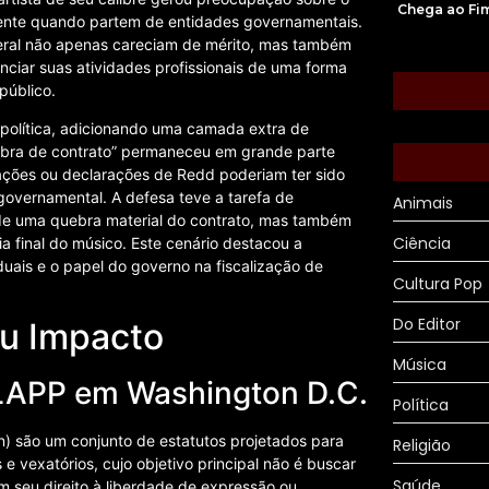
Chega ao Fi
lmente quando partem de entidades governamentais.
eral não apenas careciam de mérito, mas também
nciar suas atividades profissionais de uma forma
público.
política, adicionando uma camada extra de
quebra de contrato” permaneceu em grande parte
s ações ou declarações de Redd poderiam ter sido
overnamental. A defesa teve a tarefa de
Animais
de uma quebra material do contrato, mas também
Ciência
ia final do músico. Este cenário destacou a
iduais e o papel do governo na fiscalização de
Cultura Pop
Do Editor
eu Impacto
Música
LAPP em Washington D.C.
Política
on) são um conjunto de estatutos projetados para
Religião
 e vexatórios, cujo objetivo principal não é buscar
Saúde
cem seu direito à liberdade de expressão ou