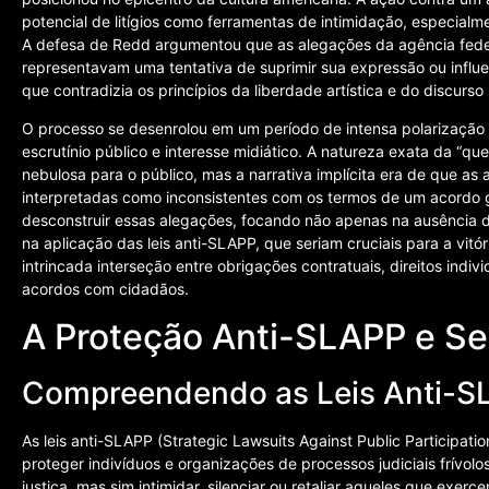
potencial de litígios como ferramentas de intimidação, especia
A defesa de Redd argumentou que as alegações da agência fed
representavam uma tentativa de suprimir sua expressão ou influe
que contradizia os princípios da liberdade artística e do discurso 
O processo se desenrolou em um período de intensa polarização 
escrutínio público e interesse midiático. A natureza exata da “
nebulosa para o público, mas a narrativa implícita era de que a
interpretadas como inconsistentes com os termos de um acordo g
desconstruir essas alegações, focando não apenas na ausência 
na aplicação das leis anti-SLAPP, que seriam cruciais para a vitór
intrincada interseção entre obrigações contratuais, direitos indiv
acordos com cidadãos.
A Proteção Anti-SLAPP e S
Compreendendo as Leis Anti-S
As leis anti-SLAPP (Strategic Lawsuits Against Public Participati
proteger indivíduos e organizações de processos judiciais frívolos
justiça, mas sim intimidar, silenciar ou retaliar aqueles que exer