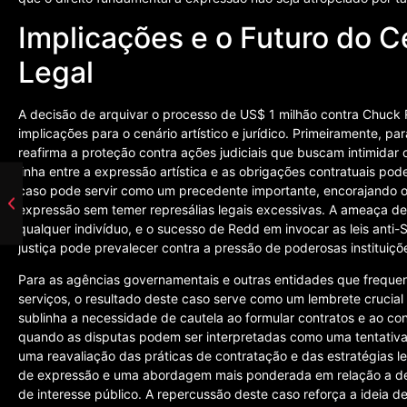
Implicações e o Futuro do Ce
Legal
A decisão de arquivar o processo de US$ 1 milhão contra Chuck
implicações para o cenário artístico e jurídico. Primeiramente, para 
reafirma a proteção contra ações judiciais que buscam intimidar
linha entre a expressão artística e as obrigações contratuais pod
caso pode servir como um precedente importante, encorajando ou
expressão sem temer represálias legais excessivas. A ameaça de 
qualquer indivíduo, e o sucesso de Redd em invocar as leis ant
justiça pode prevalecer contra a pressão de poderosas instituiçõ
Para as agências governamentais e outras entidades que frequen
serviços, o resultado deste caso serve como um lembrete crucial 
sublinha a necessidade de cautela ao formular contratos e ao cons
quando as disputas podem ser interpretadas como uma tentativa d
uma reavaliação das práticas de contratação e das estratégias le
de expressão e uma abordagem mais ponderada em relação a de
de interesse público. A repercussão deste caso reforça a ideia 