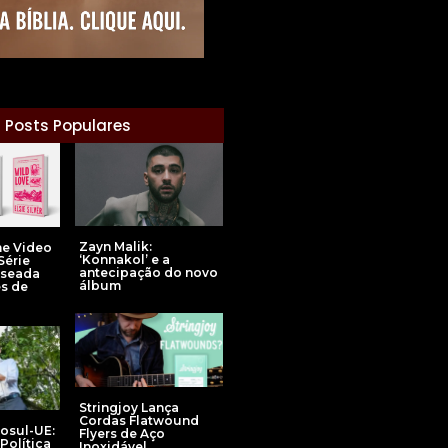
Posts Populares
Zayn Malik:
e Video
‘Konnakol’ e a
érie
antecipação do novo
Baseada
álbum
s de
Stringjoy Lança
Cordas Flatwound
osul-UE:
Flyers de Aço
Política
Inoxidável