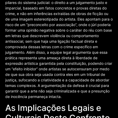
pilares do sistema judicial: o direito a um julgamento justo e
imparcial, baseado em fatos concretos e provas diretas do
crime, e não em inferências extraídas de obras de ficção ou
de uma imagem estereotipada do artista. Eles apontam para o
risco de um “preconceito por associação”, onde o júri poderia
formar uma opinião negativa sobre o caráter do réu com base
em letras que descrevem violência ou comportamento
antissocial, sem que haja uma ligação factual direta e
comprovada dessas letras com o crime específico em
julgamento. Além disso, a equipe legal argumenta que essa
prática representa uma ameaça direta à liberdade de
expressão artística garantida pela constituição, podendo criar
um “efeito inibidor” onde artistas se autocensuram por medo
de que sua obra seja usada contra eles em um tribunal de
justiça, sufocando a criatividade e a capacidade de abordar
temas complexos. A argumentação da defesa é crucial para
garantir que a arte não seja criminalizada e que a presunção
de inocência permaneça intacta.
As Implicações Legais e
Culturais Deste Confronto