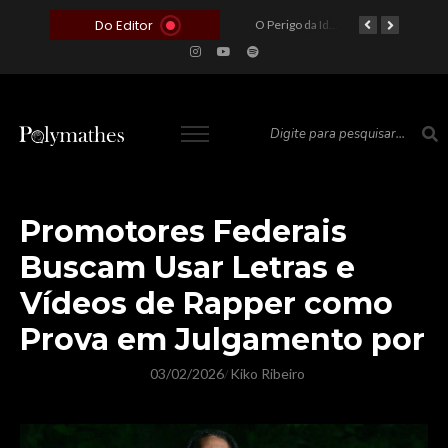
Do Editor
O Voto como Moeda: Clientelismo e o Analfabetismo Funcional Político no Brasil
A Roleta da Miséria: Quando a Devoção Cega Encontra o Link na Bio. A Queda do Brasileiro Pelas Mãos de Seus Influencers.
O Perigo da Ideologia Desenfreada na Justiça: Quando a Pauta Política Substitui a Pena Criminal
O Preço de um Escândalo: A Discrepância Entre o “Filme de Bolsonaro” e a Realidade do Cinema Mundial
Promotores Federais
Buscam Usar Letras e
Vídeos de Rapper como
Prova em Julgamento por
03/02/2026
Kiko Ribeiro
/