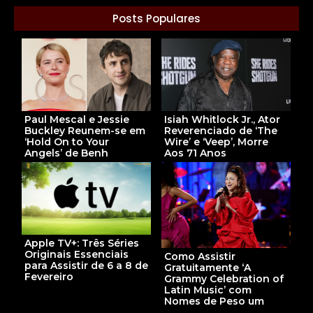
Posts Populares
Paul Mescal e Jessie
Isiah Whitlock Jr., Ator
Buckley Reunem-se em
Reverenciado de ‘The
‘Hold On to Your
Wire’ e ‘Veep’, Morre
Angels’ de Benh
Aos 71 Anos
Apple TV+: Três Séries
Originais Essenciais
Como Assistir
para Assistir de 6 a 8 de
Gratuitamente ‘A
Fevereiro
Grammy Celebration of
Latin Music’ com
Nomes de Peso um