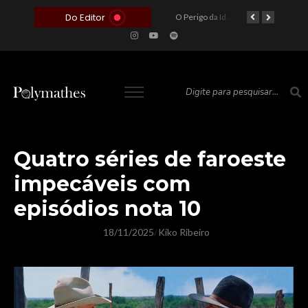
Do Editor
O Voto como Moeda: Clientelismo e o Analfabetismo Funcional Político no Brasil
A Roleta da Miséria: Quando a Devoção Cega Encontra o Link na Bio. A Queda do Brasileiro Pelas Mãos de Seus Influencers.
O Perigo da Ideologia Desenfreada na Justiça: Quando a Pauta Política Substitui a Pena Criminal
O Preço de um Escândalo: A Discrepância Entre o “Filme de Bolsonaro” e a Realidade do Cinema Mundial
Quatro séries de faroeste
impecáveis com
episódios nota 10
18/11/2025
Kiko Ribeiro
/