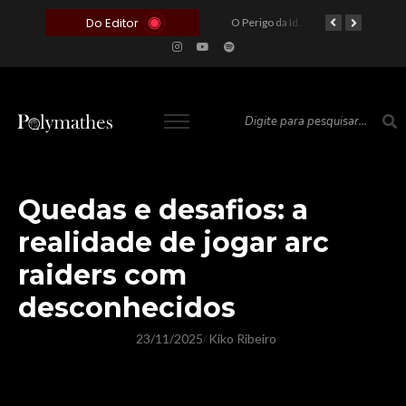
Do Editor
O Voto como Moeda: Clientelismo e o Analfabetismo Funcional Político no Brasil
A Roleta da Miséria: Quando a Devoção Cega Encontra o Link na Bio. A Queda do Brasileiro Pelas Mãos de Seus Influencers.
O Perigo da Ideologia Desenfreada na Justiça: Quando a Pauta Política Substitui a Pena Criminal
O Preço de um Escândalo: A Discrepância Entre o “Filme de Bolsonaro” e a Realidade do Cinema Mundial
Quedas e desafios: a
realidade de jogar arc
raiders com
desconhecidos
23/11/2025
Kiko Ribeiro
/