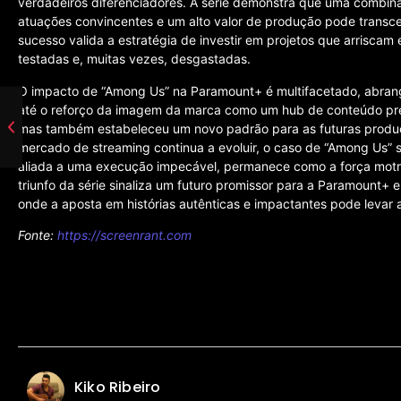
verdadeiros diferenciadores. A série demonstra que uma combinaçã
atuações convincentes e um alto valor de produção pode transcen
sucesso valida a estratégia de investir em projetos que arriscam
testadas e, muitas vezes, desgastadas.
O impacto de “Among Us” na Paramount+ é multifacetado, abran
até o reforço da imagem da marca como um hub de conteúdo pre
mas também estabeleceu um novo padrão para as futuras produçõ
mercado de streaming continua a evoluir, o caso de “Among Us” s
aliada a uma execução impecável, permanece como a força motri
triunfo da série sinaliza um futuro promissor para a Paramount+
onde a aposta em histórias autênticas e impactantes pode levar
Fonte:
https://screenrant.com
Kiko Ribeiro