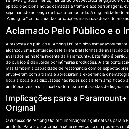
se revela gradualmente, mantendo o espectador engajado e curi
episódio adiciona novas camadas à trama e aos personagens, evi
seja mantido ao longo de toda a temporada. A originalidade do 
“Among Us” como uma das produções mais inovadoras do ano no 
Aclamado Pelo Público e o 
A resposta do público a “Among Us” tem sido esmagadoramente pos
alcançou uma pontuação estelar em plataformas de avaliação de 
avaliados na história recente da Paramount+. Este feito é part
do público é disputada por inúmeras produções. A alta pontuação 
mas também a capacidade de ressonância com os espectadores, 
envolveram com a trama e apreciaram a experiência cinematográ
boca a boca e as discussões nas redes sociais têm amplificado a
um tópico viral e um “must-watch” para entusiastas de ficção cientí
Implicações para a Paramount+
Original
O sucesso de “Among Us” tem implicações significativas para a 
um todo. Para a plataforma, a série serve como um poderoso mot