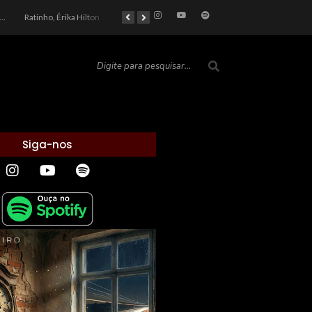
car 2026: Entre a Cota do Politicamente Correto e a Realidade das Telas
Ratinho, Érika Hilton e a Farsa Política: Quem Ganha com o Barulho no País de Bobson?
As controvérsias que marcam o cenário político e econômico nacional
O Silêncio das Páginas: O Retrato da Crise de Leitura no Brasil e o Abismo Intelectual
Siga-nos