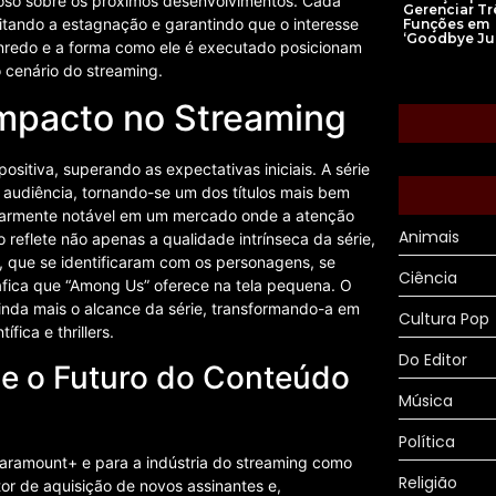
oso sobre os próximos desenvolvimentos. Cada
Gerenciar Tr
tando a estagnação e garantindo que o interesse
Funções em
‘Goodbye Ju
enredo e a forma como ele é executado posicionam
cenário do streaming.
Impacto no Streaming
itiva, superando as expectativas iniciais. A série
audiência, tornando-se um dos títulos mais bem
icularmente notável em um mercado onde a atenção
Animais
reflete não apenas a qualidade intrínseca da série,
que se identificaram com os personagens, se
Ciência
fica que “Among Us” oferece na tela pequena. O
inda mais o alcance da série, transformando-a em
Cultura Pop
fica e thrillers.
Do Editor
 e o Futuro do Conteúdo
Música
Política
Paramount+ e para a indústria do streaming como
Religião
or de aquisição de novos assinantes e,