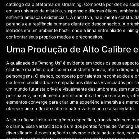
catálogo da plataforma de streaming. Composta por dez episódio
em um universo de mistério, suspense e dilemas éticos, ambien
enfrenta ameaças existenciais. A narrativa, habilmente construí
paranoia e a resiliência humana diante do desconhecido. A premi
isolados em um ambiente hostil, onde a linha entre aliado e inim
confrontar seus próprios medos e preconceitos.
Uma Produção de Alto Calibre e
A qualidade de “Among Us” é evidente em todos os seus aspectos,
clichês e mantém o público em constante tensão, até a direção 
personagens. O elenco, composto por talentos reconhecidos e p
conferem credibilidade e empatia aos dilemas vivenciados por seu
um mundo futurista crível e visualmente deslumbrante, sem nunca 
por sua vez, complementa perfeitamente a tensão narrativa, inte
elementos converge para criar uma experiência imersiva e memo
oferecer uma reflexão sobre a natureza humana e a sociedade.
A série não se limita a um gênero específico, transitando com maestr
o drama. Essa versatilidade é um dos pontos fortes de “Among Us
diversificado. A construção do universo é detalhada e rica, com