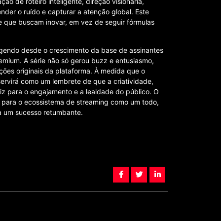
o de roteiro inteligente, direção visionária,
der o ruído e capturar a atenção global. Este
 e que buscam inovar, em vez de seguir fórmulas
gendo desde o crescimento da base de assinantes
mium. A série não só gerou buzz e entusiasmo,
es originais da plataforma. À medida que o
ervirá como um lembrete de que a criatividade,
z para o engajamento e a lealdade do público. O
 e para o ecossistema de streaming como um todo,
 a um sucesso retumbante.