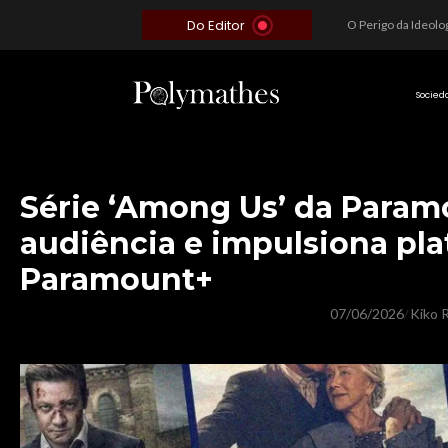
Do Editor
Além do Óbvio: A Estratégia por trás do Colapso de Teerã e a Miopia Brasileira
O Voto como Moeda: Clientelismo e o Analfabetismo Funcional Político no Brasil
A Roleta da Miséria: Quando a Devoção Cega Encontra o Link na Bio. A Queda do Brasileiro Pelas Mãos de Seus Influencers.
Socied
Série ‘Among Us’ da Param
audiência e impulsiona pla
Paramount+
07/06/2026
Kiko R
/