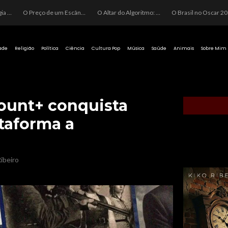
O Perigo da Ideologia Desenfreada na Justiça: Quando a Pauta Política Substitui a Pena Criminal
O Preço de um Escândalo: A Discrepância Entre o “Filme de Bolsonaro” e a Realidade do Cinema Mundial
O Altar do Algoritmo: A Carência Humana e a Fabricação de Heróis no Brasil
O Brasil no Os
ade
Religião
Política
Ciência
Cultura Pop
Música
Saúde
Animais
Sobre Mim
ount+ conquista
taforma a
ibeiro