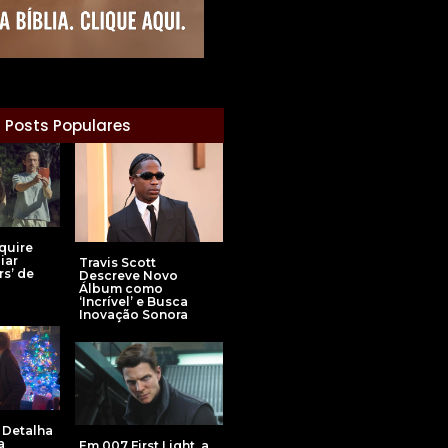
Posts Populares
quire
iar
Travis Scott
s’ de
Descreve Novo
Álbum como
‘Incrível’ e Busca
Inovação Sonora
 Detalha
a
Em 007 First Light, a