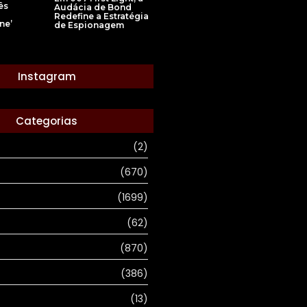
ês
Audácia de Bond
Redefine a Estratégia
ne’
de Espionagem
Instagram
Categorias
(2)
(670)
(1699)
(62)
(870)
(386)
(13)