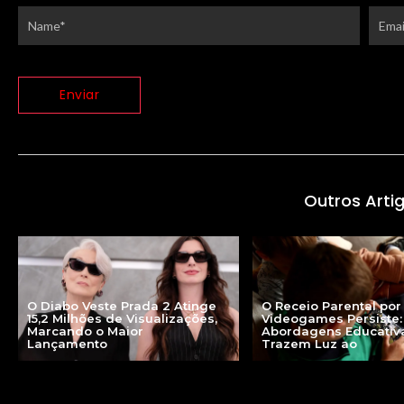
Outros Arti
O Diabo Veste Prada 2 Atinge
O Receio Parental por
15,2 Milhões de Visualizações,
Videogames Persiste:
Marcando o Maior
Abordagens Educativ
Lançamento
Trazem Luz ao