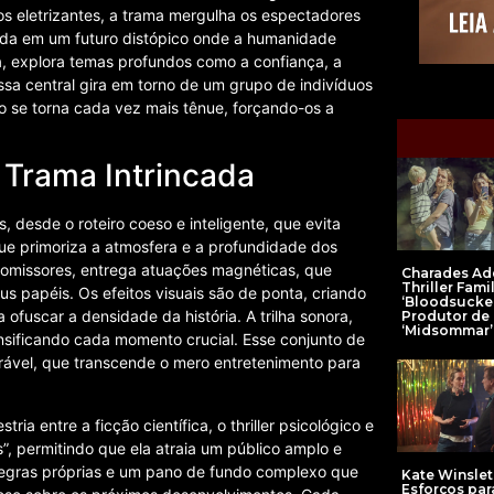
s eletrizantes, a trama mergulha os espectadores
tada em um futuro distópico onde a humanidade
da, explora temas profundos como a confiança, a
ssa central gira em torno de um grupo de indivíduos
igo se torna cada vez mais tênue, forçando-os a
 Trama Intrincada
 desde o roteiro coeso e inteligente, que evita
que primoriza a atmosfera e a profundidade dos
romissores, entrega atuações magnéticas, que
Charades Ad
Thriller Famil
s papéis. Os efeitos visuais são de ponta, criando
‘Bloodsucker
ofuscar a densidade da história. A trilha sonora,
Produtor de
‘Midsommar’
nsificando cada momento crucial. Esse conjunto de
rável, que transcende o mero entretenimento para
ia entre a ficção científica, o thriller psicológico e
”, permitindo que ela atraia um público amplo e
 regras próprias e um pano de fundo complexo que
Kate Winslet
Esforços par