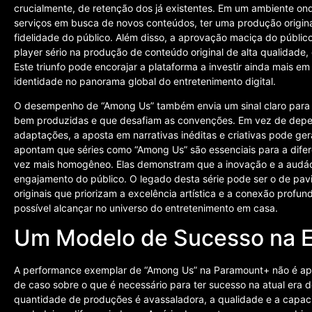
crucialmente, de retenção dos já existentes. Em um ambiente ond
serviços em busca de novos conteúdos, ter uma produção origina
fidelidade do público. Além disso, a aprovação maciça do públi
player sério na produção de conteúdo original de alta qualidade
Este triunfo pode encorajar a plataforma a investir ainda mais em
identidade no panorama global do entretenimento digital.
O desempenho de “Among Us” também envia um sinal claro para o m
bem produzidas e que desafiam as convenções. Em vez de depe
adaptações, a aposta em narrativas inéditas e criativas pode gera
apontam que séries como “Among Us” são essenciais para a dif
vez mais homogêneo. Elas demonstram que a inovação e a audácia
engajamento do público. O legado desta série pode ser o de pa
originais que priorizam a excelência artística e a conexão profu
possível alcançar no universo do entretenimento em casa.
Um Modelo de Sucesso na E
A performance exemplar de “Among Us” na Paramount+ não é apen
de caso sobre o que é necessário para ter sucesso na atual era 
quantidade de produções é avassaladora, a qualidade e a capac