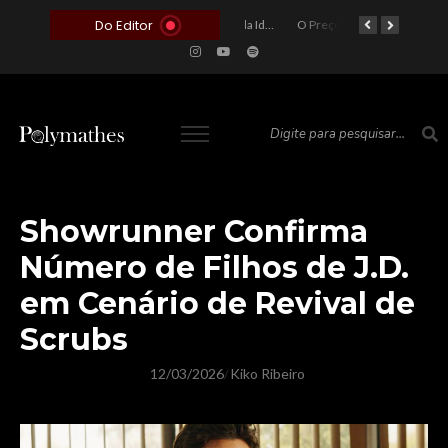
Do Editor
O Voto como Moeda: Clientelismo e o Analfabetismo Funcional Político no Brasil
A Roleta da Miséria: Quando a Devoção Cega Encontra o Link na Bio. A Queda do Brasileiro Pelas Mãos de Seus Influencers.
O Perigo da Ideologia Desenfreada na Justiça: Quando a Pauta Política Substitui a Pena Criminal
O Preço de um Escândalo: A Discrepância Entre o “Filme de Bolsonaro” e a Realidade do Cinema Mundial
O Altar do Algoritmo: A Carência Humana e a Fabricação de Heróis no Brasil
Showrunner Confirma
Número de Filhos de J.D.
em Cenário de Revival de
Scrubs
12/03/2026
Kiko Ribeiro
/