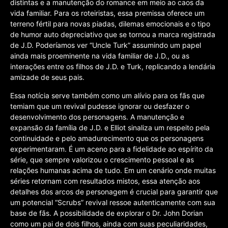
distintas e a manutenção do romance em meio ao caos da
vida familiar. Para os roteiristas, essa premissa oferece um
terreno fértil para novas piadas, dilemas emocionais e o tipo
de humor auto depreciativo que se tornou a marca registrada
de J.D. Poderíamos ver “Uncle Turk” assumindo um papel
ainda mais proeminente na vida familiar de J.D., ou as
interações entre os filhos de J.D. e Turk, replicando a lendária
amizade de seus pais.
Essa notícia serve também como um alívio para os fãs que
temiam que um revival pudesse ignorar ou desfazer o
desenvolvimento dos personagens. A manutenção e
expansão da família de J.D. e Elliot sinaliza um respeito pela
continuidade e pelo amadurecimento que os personagens
experimentaram. É um aceno para a fidelidade ao espírito da
série, que sempre valorizou o crescimento pessoal e as
relações humanas acima de tudo. Em um cenário onde muitas
séries retornam com resultados mistos, essa atenção aos
detalhes dos arcos de personagem é crucial para garantir que
um potencial “Scrubs” revival ressoe autenticamente com sua
base de fãs. A possibilidade de explorar o Dr. John Dorian
como um pai de dois filhos, ainda com suas peculiaridades,