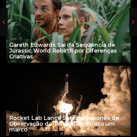
Gareth Edwards Sai da Sequência de
Jurassic World Rebirth por Diferenças
Criativas
Rocket Lab Lança Satélite Japonês de
Observação da Terra Após Atraso um
marco