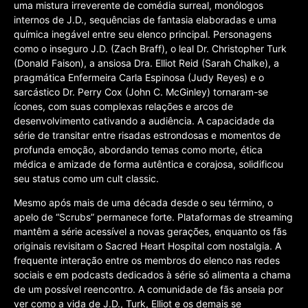
uma mistura irreverente de comédia surreal, monólogos
internos de J.D., sequências de fantasia elaboradas e uma
química inegável entre seu elenco principal. Personagens
como o inseguro J.D. (Zach Braff), o leal Dr. Christopher Turk
(Donald Faison), a ansiosa Dra. Elliot Reid (Sarah Chalke), a
pragmática Enfermeira Carla Espinosa (Judy Reyes) e o
sarcástico Dr. Perry Cox (John C. McGinley) tornaram-se
ícones, com suas complexas relações e arcos de
desenvolvimento cativando a audiência. A capacidade da
série de transitar entre risadas estrondosas e momentos de
profunda emoção, abordando temas como morte, ética
médica e amizade de forma autêntica e corajosa, solidificou
seu status como um cult classic.
Mesmo após mais de uma década desde o seu término, o
apelo de “Scrubs” permanece forte. Plataformas de streaming
mantêm a série acessível a novas gerações, enquanto os fãs
originais revisitam o Sacred Heart Hospital com nostalgia. A
frequente interação entre os membros do elenco nas redes
sociais e em podcasts dedicados à série só alimenta a chama
de um possível reencontro. A comunidade de fãs anseia por
ver como a vida de J.D., Turk, Elliot e os demais se