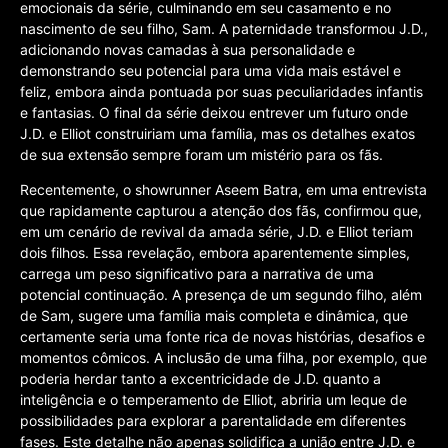
emocionais da série, culminando em seu casamento e no
nascimento de seu filho, Sam. A paternidade transformou J.D.,
adicionando novas camadas à sua personalidade e
demonstrando seu potencial para uma vida mais estável e
feliz, embora ainda pontuada por suas peculiaridades infantis
e fantasias. O final da série deixou entrever um futuro onde
J.D. e Elliot construiriam uma família, mas os detalhes exatos
de sua extensão sempre foram um mistério para os fãs.
Recentemente, o showrunner Aseem Batra, em uma entrevista
que rapidamente capturou a atenção dos fãs, confirmou que,
em um cenário de revival da amada série, J.D. e Elliot teriam
dois filhos. Essa revelação, embora aparentemente simples,
carrega um peso significativo para a narrativa de uma
potencial continuação. A presença de um segundo filho, além
de Sam, sugere uma família mais completa e dinâmica, que
certamente seria uma fonte rica de novas histórias, desafios e
momentos cômicos. A inclusão de uma filha, por exemplo, que
poderia herdar tanto a excentricidade de J.D. quanto a
inteligência e o temperamento de Elliot, abriria um leque de
possibilidades para explorar a parentalidade em diferentes
fases. Este detalhe não apenas solidifica a união entre J.D. e