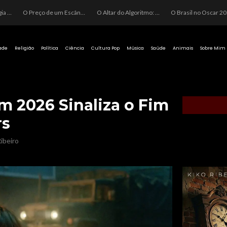
O Perigo da Ideologia Desenfreada na Justiça: Quando a Pauta Política Substitui a Pena Criminal
O Preço de um Escândalo: A Discrepância Entre o “Filme de Bolsonaro” e a Realidade do Cinema Mundial
O Altar do Algoritmo: A Carência Humana e a Fabricação de Heróis no Brasil
O Brasil no Os
ade
Religião
Política
Ciência
Cultura Pop
Música
Saúde
Animais
Sobre Mim
m 2026 Sinaliza o Fim
rs
ibeiro