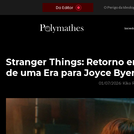
Do Editor
Além do Óbvio: A Estratégia por trás do Colapso de Teerã e a Miopia Brasileira
O Voto como Moeda: Clientelismo e o Analfabetismo Funcional Político no Brasil
A Roleta da Miséria: Quando a Devoção Cega Encontra o Link na Bio. A Queda do Brasileiro Pelas Mãos de Seus Influencers.
Socied
Stranger Things: Retorno e
de uma Era para Joyce Bye
01/07/2026
Kiko R
/