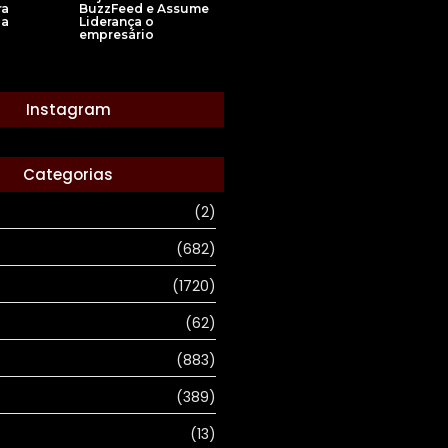
ra
BuzzFeed e Assume
ia
Liderança o
empresário
Instagram
Categorias
(2)
(682)
(1720)
(62)
(883)
(389)
(13)