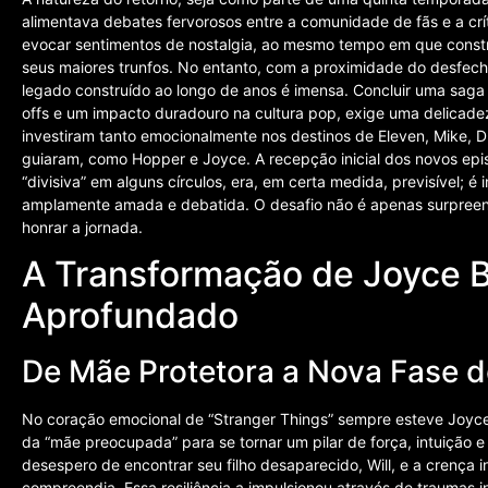
alimentava debates fervorosos entre a comunidade de fãs e a crí
evocar sentimentos de nostalgia, ao mesmo tempo em que constru
seus maiores trunfos. No entanto, com a proximidade do desfecho
legado construído ao longo de anos é imensa. Concluir uma saga
offs e um impacto duradouro na cultura pop, exige uma delicade
investiram tanto emocionalmente nos destinos de Eleven, Mike, Dus
guiaram, como Hopper e Joyce. A recepção inicial dos novos e
“divisiva” em alguns círculos, era, em certa medida, previsível; é
amplamente amada e debatida. O desafio não é apenas surpreen
honrar a jornada.
A Transformação de Joyce B
Aprofundado
De Mãe Protetora a Nova Fase d
No coração emocional de “Stranger Things” sempre esteve Joyc
da “mãe preocupada” para se tornar um pilar de força, intuição 
desespero de encontrar seu filho desaparecido, Will, e a crenç
compreendia. Essa resiliência a impulsionou através de traumas