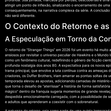
atingir um ponto de inflexão, sinalizando o encerramento de uma f
consequentemente, na narrativa complexa da série. A conclusão 
não será diferente.
O Contexto do Retorno e as 
A Especulação em Torno da Co
O retorno de “Stranger Things” em 2026 foi um evento há muito a
ansiosos por revisitar o universo peculiar de Hawkins e o Mundo I
como um fenômeno cultural, redefinindo o gênero de ficção cient
profunda nostalgia dos anos 80. A expectativa para os novos epi
trama principal, que envolve a luta contínua contra as ameaça
criadores, os Duffer Brothers, iriam amarrar as pontas soltas de
temporada elevou as apostas, adicionando camadas de mistério 
que torna o desafio de “aterrissar” a história de forma satisfató
mágico” dentro da franquia sugeria momentos de grande revelaç
despedida emocionalmente carregada, com a possibilidade de ser
e adultos que aprenderam a coexistir com o sobrenatural.
A natureza do retorno, seja como parte de uma quinta temporada d