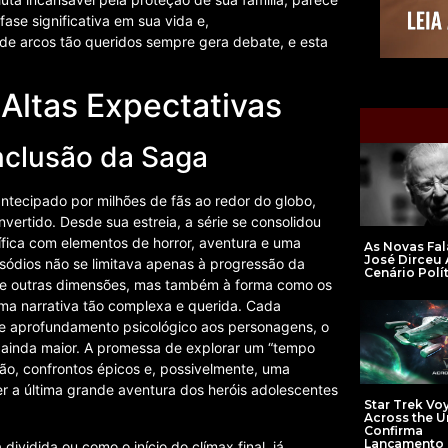
ase significativa em sua vida e,
de arcos tão queridos sempre gera debate, e esta
Altas Expectativas
nclusão da Saga
ntecipado por milhões de fãs ao redor do globo,
nvertido. Desde sua estreia, a série se consolidou
ífica com elementos de horror, aventura e uma
As Novas Fal
José Dirceu 
sódios não se limitava apenas à progressão da
Cenário Polí
s de outras dimensões, mas também à forma como os
 uma narrativa tão complexa e querida. Cada
e aprofundamento psicológico aos personagens, o
ria ainda maior. A promessa de explorar um “tempo
ão, confrontos épicos e, possivelmente, uma
 a última grande aventura dos heróis adolescentes
Star Trek Vo
Across the 
Confirma
Lançamento
ividida ou como o início do clímax final, já