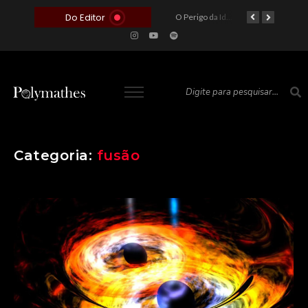
Do Editor
O Voto como Moeda: Clientelismo e o Analfabetismo Funcional Político no Brasil
A Roleta da Miséria: Quando a Devoção Cega Encontra o Link na Bio. A Queda do Brasileiro Pelas Mãos de Seus Influencers.
O Perigo da Ideologia Desenfreada na Justiça: Quando a Pauta Política Substitui a Pena Criminal
O Preço de um Escândalo: A Discrepância Entre o “Filme de Bolsonaro” e a Realidade do Cinema Mundial
Categoria:
fusão