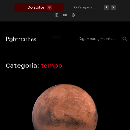
Do Editor
O Voto como Moeda: Clientelismo e o Analfabetismo Funcional Político no Brasil
A Roleta da Miséria: Quando a Devoção Cega Encontra o Link na Bio. A Queda do Brasileiro Pelas Mãos de Seus Influencers.
O Perigo da Ideologia Desenfreada na Justiça: Quando a Pauta Política Substitui a Pena Criminal
O Preço de um Escândalo: A Discrepância Entre o “Filme de Bolsonaro” e a Realidade do Cinema Mundial
Categoria:
tempo