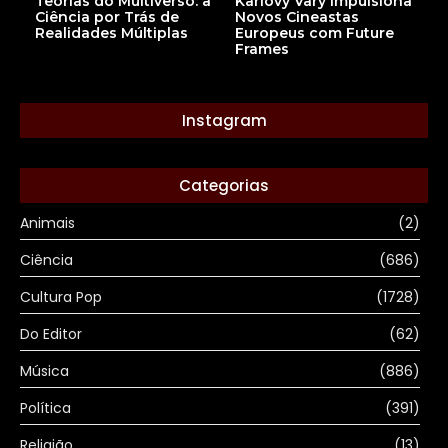
Teorias do Multiverso: a
Karlovy Vary Impulsiona
Ciência por Trás de
Novos Cineastas
Realidades Múltiplas
Europeus com Future
Frames
Instagram
Categorias
Animais
(2)
Ciência
(686)
Cultura Pop
(1728)
Do Editor
(62)
Música
(886)
Política
(391)
Religião
(13)