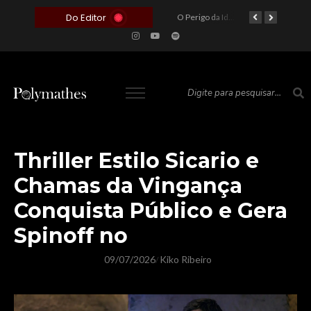
Do Editor
O Voto como Moeda: Clientelismo e o Analfabetismo Funcional Político no Brasil
A Roleta da Miséria: Quando a Devoção Cega Encontra o Link na Bio. A Queda do Brasileiro Pelas Mãos de Seus Influencers.
O Perigo da Ideologia Desenfreada na Justiça: Quando a Pauta Política Substitui a Pena Criminal
O Preço de um Escândalo: A Discrepância Entre o “Filme de Bolsonaro” e a Realidade do Cinema Mundial
Thriller Estilo Sicario e
Chamas da Vingança
Conquista Público e Gera
Spinoff no
09/07/2026
Kiko Ribeiro
/