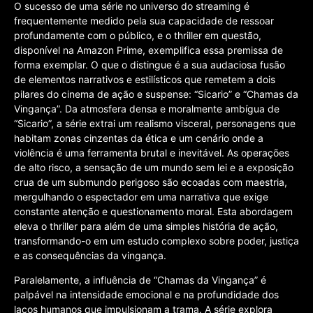
O sucesso de uma série no universo do streaming é
frequentemente medido pela sua capacidade de ressoar
profundamente com o público, e o thriller em questão,
disponível na Amazon Prime, exemplifica essa premissa de
forma exemplar. O que o distingue é a sua audaciosa fusão
de elementos narrativos e estilísticos que remetem a dois
pilares do cinema de ação e suspense: “Sicario” e “Chamas da
Vingança”. Da atmosfera densa e moralmente ambígua de
“Sicario”, a série extrai um realismo visceral, personagens que
habitam zonas cinzentas da ética e um cenário onde a
violência é uma ferramenta brutal e inevitável. As operações
de alto risco, a sensação de um mundo sem lei e a exposição
crua de um submundo perigoso são ecoadas com maestria,
mergulhando o espectador em uma narrativa que exige
constante atenção e questionamento moral. Esta abordagem
eleva o thriller para além de uma simples história de ação,
transformando-o em um estudo complexo sobre poder, justiça
e as consequências da vingança.
Paralelamente, a influência de “Chamas da Vingança” é
palpável na intensidade emocional e na profundidade dos
laços humanos que impulsionam a trama. A série explora