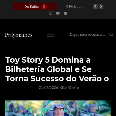
Do Editor
O Voto como Moeda: Clientelismo e o Analfabetismo Funcional Político no Brasil
A Roleta da Miséria: Quando a Devoção Cega Encontra o Link na Bio. A Queda do Brasileiro Pelas Mãos de Seus Influencers.
O Perigo da Ideologia Desenfreada na Justiça: Quando a Pauta Política Substitui a Pena Criminal
O Preço de um Escândalo: A Discrepância Entre o “Filme de Bolsonaro” e a Realidade do Cinema Mundial
Toy Story 5 Domina a
Bilheteria Global e Se
Torna Sucesso do Verão o
21/06/2026
Kiko Ribeiro
/