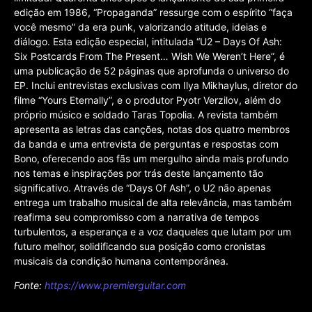
edição em 1986, “Propaganda” ressurge com o espírito “faça
você mesmo” da era punk, valorizando atitude, ideias e
diálogo. Esta edição especial, intitulada “U2 – Days Of Ash:
Six Postcards From The Present… Wish We Weren’t Here”, é
uma publicação de 52 páginas que aprofunda o universo do
EP. Inclui entrevistas exclusivas com Ilya Mikhaylus, diretor do
filme “Yours Eternally”, e o produtor Pyotr Verzilov, além do
próprio músico e soldado Taras Topolia. A revista também
apresenta as letras das canções, notas dos quatro membros
da banda e uma entrevista de perguntas e respostas com
Bono, oferecendo aos fãs um mergulho ainda mais profundo
nos temas e inspirações por trás deste lançamento tão
significativo. Através de “Days Of Ash”, o U2 não apenas
entrega um trabalho musical de alta relevância, mas também
reafirma seu compromisso com a narrativa de tempos
turbulentos, a esperança e a voz daqueles que lutam por um
futuro melhor, solidificando sua posição como cronistas
musicais da condição humana contemporânea.
Fonte:
https://www.premierguitar.com