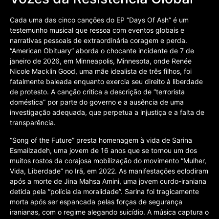
Cada uma das cinco canções do EP “Days Of Ash” é um
testemunho musical que ressoa com eventos globais e
narrativas pessoais de extraordinária coragem e perda.
“American Obituary” aborda o chocante incidente de 7 de
janeiro de 2026, em Minneapolis, Minnesota, onde Renée
Nicole Macklin Good, uma mãe idealista de três filhos, foi
fatalmente baleada enquanto exercia seu direito à liberdade
de protesto. A canção critica a descrição de “terrorista
doméstica” por parte do governo e a ausência de uma
investigação adequada, que perpetua a injustiça e a falta de
transparência.
“Song of the Future” presta homenagem à vida de Sarina
Esmailzadeh, uma jovem de 16 anos que se tornou um dos
muitos rostos da corajosa mobilização do movimento “Mulher,
Vida, Liberdade” no Irã, em 2022. As manifestações eclodiram
após a morte de Jina Mahsa Amini, uma jovem curdo-iraniana
detida pela “polícia da moralidade”. Sarina foi tragicamente
morta após ser espancada pelas forças de segurança
iranianas, com o regime alegando suicídio. A música captura o