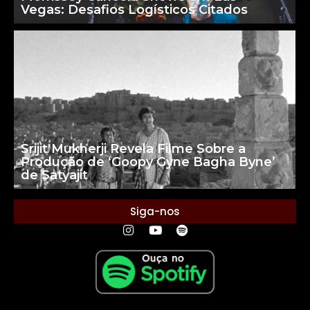
Vegas: Desafios Logísticos Citados
Srijit Mukherji Revela Filme Sobre a
Produção de ‘Goopy Gyne Bagha Byne’
de Satyajit
Siga-nos