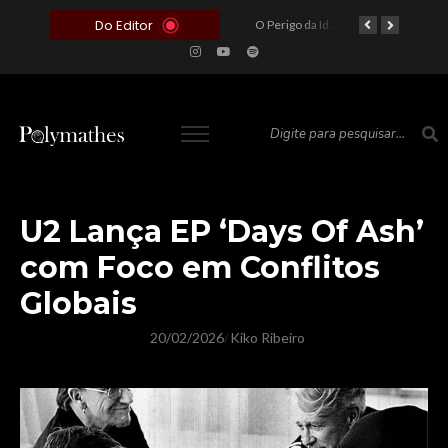
Do Editor
O Voto como Moeda: Clientelismo e o Analfabetismo Funcional Político no Brasil
A Roleta da Miséria: Quando a Devoção Cega Encontra o Link na Bio. A Queda do Brasileiro Pelas Mãos de Seus Influencers.
O Perigo da Ideologia Desenfreada na Justiça: Quando a Pauta Política Substitui a Pena Criminal
O Preço de um Escândalo: A Discrepância Entre o “Filme de Bolsonaro” e a Realidade do Cinema Mundial
U2 Lança EP ‘Days Of Ash’
com Foco em Conflitos
Globais
20/02/2026
Kiko Ribeiro
/