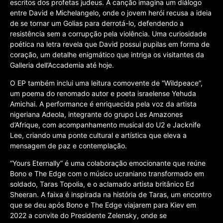
escritos dos profetas judeus. A canção imagina um diálogo
entre David e Michelangelo, onde o jovem herói recusa a ideia
de se tornar um Golias para derrotá-lo, defendendo a
resistência sem a corrupção pela violência. Uma curiosidade
poética na letra revela que David possui pupilas em forma de
coração, um detalhe enigmático que intriga os visitantes da
Galleria dell’Accademia até hoje.
O EP também inclui uma leitura comovente de “Wildpeace”,
um poema do renomado autor e poeta israelense Yehuda
Amichai. A performance é enriquecida pela voz da artista
nigeriana Adeola, integrante do grupo Les Amazones
d’Afrique, com acompanhamento musical do U2 e Jacknife
Lee, criando uma ponte cultural e artística que eleva a
mensagem de paz e contemplação.
“Yours Eternally” é uma colaboração emocionante que reúne
Bono e The Edge com o músico ucraniano transformado em
soldado, Taras Topolia, e o aclamado artista britânico Ed
Sheeran. A faixa é inspirada na história de Taras, um encontro
que se deu após Bono e The Edge viajarem para Kiev em
2022 a convite do Presidente Zelensky, onde se