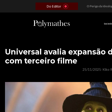
Do Editor
Além do Óbvio: A Estratégia por trás do Colapso de Teerã e a Miopia Brasileira
O Voto como Moeda: Clientelismo e o Analfabetismo Funcional Político no Brasil
A Roleta da Miséria: Quando a Devoção Cega Encontra o Link na Bio. A Queda do Brasileiro Pelas Mãos de Seus Influencers.
Socied
Universal avalia expansão 
com terceiro filme
25/11/2025
Kiko R
/