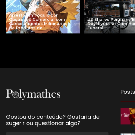
Arresto em Tóquio por
Obstrução Comercial com
U2 Shares Poignant ‘B
Cancelamentos Milionários
Day’ Lyrics at Glen Ha
de Produtos de
Funeral
Posts
Gostou do conteúdo? Gostaria de
sugerir ou questionar algo?