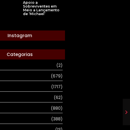
Apoio a
Sobreviventes em
Meio a Lançamento
de ‘Michael’
Instagram
Categorias
(2)
(679)
(1717)
(62)
(880)
(388)
(13)