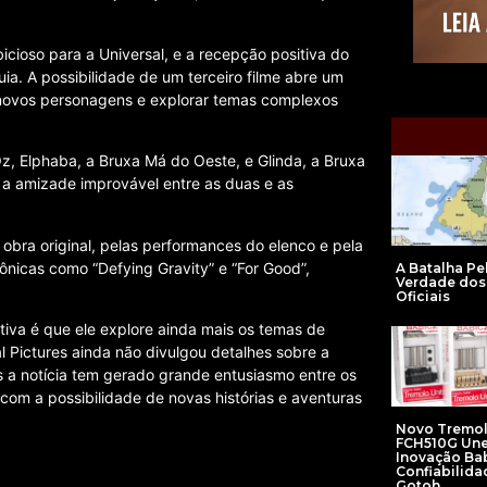
cioso para a Universal, e a recepção positiva do
ia. A possibilidade de um terceiro filme abre um
r novos personagens e explorar temas complexos
z, Elphaba, a Bruxa Má do Oeste, e Glinda, a Bruxa
 a amizade improvável entre as duas e as
obra original, pelas performances do elenco e pela
ônicas como “Defying Gravity” e “For Good”,
A Batalha Pe
Verdade dos
Oficiais
tiva é que ele explore ainda mais os temas de
 Pictures ainda não divulgou detalhes sobre a
s a notícia tem gerado grande entusiasmo entre os
 com a possibilidade de novas histórias e aventuras
Novo Tremo
FCH510G Un
Inovação Bab
Confiabilida
Gotoh