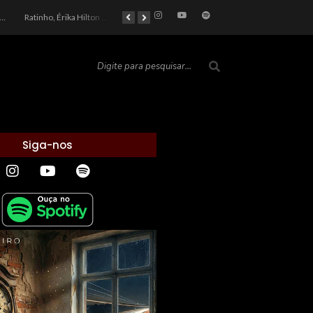
car 2026: Entre a Cota do Politicamente Correto e a Realidade das Telas
Ratinho, Érika Hilton e a Farsa Política: Quem Ganha com o Barulho no País de Bobson?
As controvérsias que marcam o cenário político e econômico nacional
O Silêncio das Páginas: O Retrato da Crise de Leitura no Brasil e o Abismo Intelectual
Siga-nos