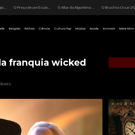
O Perigo da Ideologia Desenfreada na Justiça: Quando a Pauta Política Substitui a Pena Criminal
O Preço de um Escândalo: A Discrepância Entre o “Filme de Bolsonaro” e a Realidade do Cinema Mundial
O Altar do Algoritmo: A Carência Humana e a Fabricação de Heróis no Brasil
O Brasil no Os
ade
Religião
Política
Ciência
Cultura Pop
Música
Saúde
Animais
Sobre Mim
da franquia wicked
ibeiro