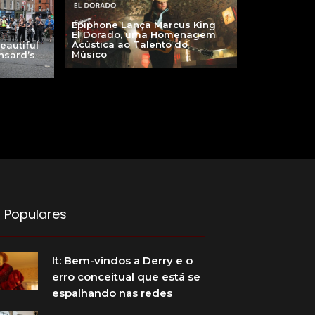
Epiphone Lança Marcus King
El Dorado, uma Homenagem
Acústica ao Talento do
eautiful
Músico
nsard’s
 Populares
It: Bem-vindos a Derry e o
erro conceitual que está se
espalhando nas redes