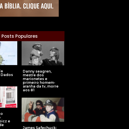
Posts Populares
la
Danny seagren,
 Dados
mestre dos
marionetes e
primeiro homem-
aranha da tv, morre
aos 81
lo
e
icz e
de
James Safechuck: