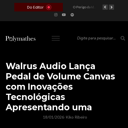
Do Editor
O Voto como Moeda: Clientelismo e o Analfabetismo Funcional Político no Brasil
A Roleta da Miséria: Quando a Devoção Cega Encontra o Link na Bio. A Queda do Brasileiro Pelas Mãos de Seus Influencers.
O Perigo da Ideologia Desenfreada na Justiça: Quando a Pauta Política Substitui a Pena Criminal
O Preço de um Escândalo: A Discrepância Entre o “Filme de Bolsonaro” e a Realidade do Cinema Mundial
Walrus Audio Lança
Pedal de Volume Canvas
com Inovações
Tecnológicas
Apresentando uma
18/01/2026
Kiko Ribeiro
/