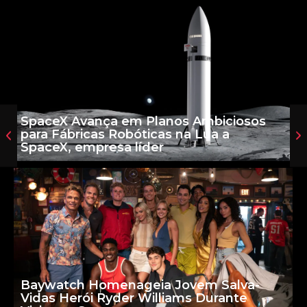
SpaceX Avança em Planos Ambiciosos
para Fábricas Robóticas na Lua a
SpaceX, empresa líder
Baywatch Homenageia Jovem Salva-
Vidas Herói Ryder Williams Durante