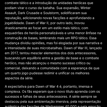
combate tático e a introdução de unidades heróicas que
podiam virar o curso da batalha. Sua expansão, Winter
Assault, Dark Crusade e Soulstorm, solidificaram sua
reputação, adicionando novas facções e aprofundando a
jogabilidade. Dawn of War II, por outro lado, inovou
drasticamente ao focar em um estilo mais tático, com
esquadrões de heróis personalizáveis e uma menor ênfase na
construção de bases, lembrando mais um RPG tático. Essa
mudança dividiu opiniões, mas foi elogiada por sua narrativa e
a intensidade de suas microbatalhas. Dawn of War III, lançado
em 2017, tentou mesclar elementos dos dois antecessores,
buscando um equilíbrio entre a gestão de base e o combate
heróico, mas não alcançou o mesmo sucesso crítico ou
comercial, deixando a comunidade com a esperança de que
um quarto jogo pudesse redimir e unificar os melhores
aspectos da série.
A expectativa para Dawn of War 4 é, portanto, imensa e
complexa. Os fãs esperam que o novo título aprenda com os
sucessos e falhas de seus antecessores. A série sempre se
destacou pela sua ambientação imersiva, pela representação
autêntica das facções de Warhammer 40,000 e pela emoção