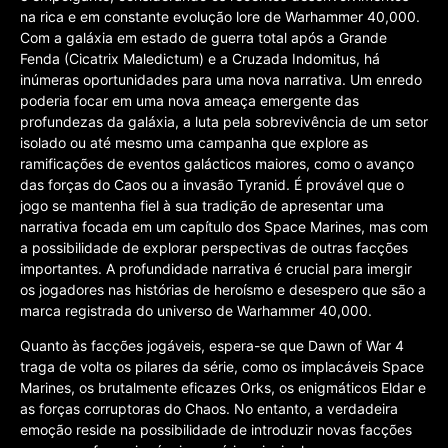
na rica e em constante evolução lore de Warhammer 40,000.
Com a galáxia em estado de guerra total após a Grande
Fenda (Cicatrix Maledictum) e a Cruzada Indomitus, há
inúmeras oportunidades para uma nova narrativa. Um enredo
poderia focar em uma nova ameaça emergente das
profundezas da galáxia, a luta pela sobrevivência de um setor
isolado ou até mesmo uma campanha que explore as
ramificações de eventos galácticos maiores, como o avanço
das forças do Caos ou a invasão Tyranid. É provável que o
jogo se mantenha fiel à sua tradição de apresentar uma
narrativa focada em um capítulo dos Space Marines, mas com
a possibilidade de explorar perspectivas de outras facções
importantes. A profundidade narrativa é crucial para imergir
os jogadores nas histórias de heroísmo e desespero que são a
marca registrada do universo de Warhammer 40,000.
Quanto às facções jogáveis, espera-se que Dawn of War 4
traga de volta os pilares da série, como os implacáveis Space
Marines, os brutalmente eficazes Orks, os enigmáticos Eldar e
as forças corruptoras do Chaos. No entanto, a verdadeira
emoção reside na possibilidade de introduzir novas facções