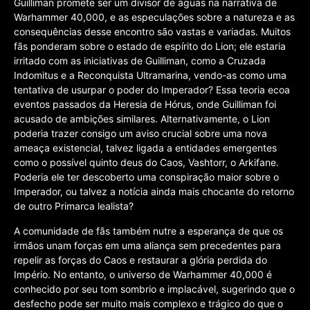
Guilliman promete ser um divisor de águas na narrativa de
Warhammer 40,000, e as especulações sobre a natureza e as
consequências desse encontro são vastas e variadas. Muitos
fãs ponderam sobre o estado de espírito do Lion; ele estaria
irritado com as iniciativas de Guilliman, como a Cruzada
Indomitus e a Reconquista Ultramarina, vendo-as como uma
tentativa de usurpar o poder do Imperador? Essa teoria ecoa
eventos passados da Heresia de Hórus, onde Guilliman foi
acusado de ambições similares. Alternativamente, o Lion
poderia trazer consigo um aviso crucial sobre uma nova
ameaça existencial, talvez ligada a entidades emergentes
como o possível quinto deus do Caos, Vashtorr, o Arkifane.
Poderia ele ter descoberto uma conspiração maior sobre o
Imperador, ou talvez a notícia ainda mais chocante do retorno
de outro Primarca lealista?
A comunidade de fãs também nutre a esperança de que os
irmãos unam forças em uma aliança sem precedentes para
repelir as forças do Caos e restaurar a glória perdida do
Império. No entanto, o universo de Warhammer 40,000 é
conhecido por seu tom sombrio e implacável, sugerindo que o
desfecho pode ser muito mais complexo e trágico do que o