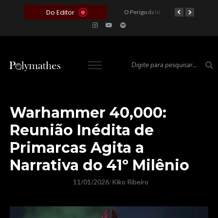
Do Editor
O Voto como Moeda: Clientelismo e o Analfabetismo Funcional Político no Brasil
A Roleta da Miséria: Quando a Devoção Cega Encontra o Link na Bio. A Queda do Brasileiro Pelas Mãos de Seus Influencers.
O Perigo da Ideologia Desenfreada na Justiça: Quando a Pauta Política Substitui a Pena Criminal
O Preço de um Escândalo: A Discrepância Entre o “Filme de Bolsonaro” e a Realidade do Cinema Mundial
Warhammer 40,000:
Reunião Inédita de
Primarcas Agita a
Narrativa do 41º Milênio
11/01/2026
Kiko Ribeiro
/