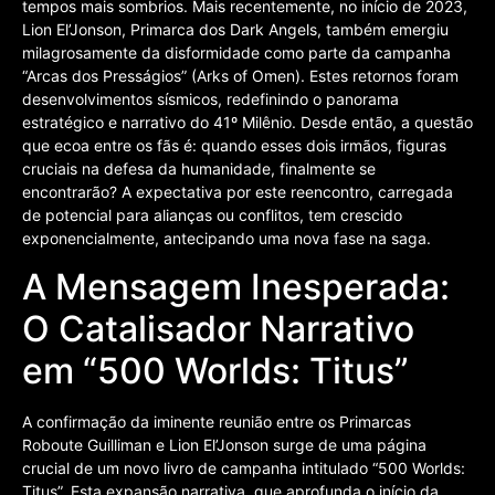
tempos mais sombrios. Mais recentemente, no início de 2023,
Lion El’Jonson, Primarca dos Dark Angels, também emergiu
milagrosamente da disformidade como parte da campanha
“Arcas dos Presságios” (Arks of Omen). Estes retornos foram
desenvolvimentos sísmicos, redefinindo o panorama
estratégico e narrativo do 41º Milênio. Desde então, a questão
que ecoa entre os fãs é: quando esses dois irmãos, figuras
cruciais na defesa da humanidade, finalmente se
encontrarão? A expectativa por este reencontro, carregada
de potencial para alianças ou conflitos, tem crescido
exponencialmente, antecipando uma nova fase na saga.
A Mensagem Inesperada:
O Catalisador Narrativo
em “500 Worlds: Titus”
A confirmação da iminente reunião entre os Primarcas
Roboute Guilliman e Lion El’Jonson surge de uma página
crucial de um novo livro de campanha intitulado “500 Worlds:
Titus”. Esta expansão narrativa, que aprofunda o início da