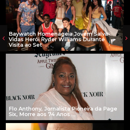
Baywatch Homenageia Jovem Salva-
Vidas Herói Ryder Williams Durante
Visita ao Set
Flo Anthony, Jornalista Pioneira da Page
Six, Morre aos 74 Anos