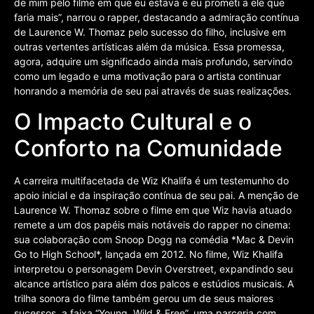
de mim pelo filme em que eu estava e eu prometi a ele que
faria mais”, narrou o rapper, destacando a admiração contínua
de Laurence W. Thomaz pelo sucesso do filho, inclusive em
outras vertentes artísticas além da música. Essa promessa,
agora, adquire um significado ainda mais profundo, servindo
como um legado e uma motivação para o artista continuar
honrando a memória de seu pai através de suas realizações.
O Impacto Cultural e o
Conforto na Comunidade
A carreira multifacetada de Wiz Khalifa é um testemunho do
apoio inicial e da inspiração contínua de seu pai. A menção de
Laurence W. Thomaz sobre o filme em que Wiz havia atuado
remete a um dos papéis mais notáveis do rapper no cinema:
sua colaboração com Snoop Dogg na comédia *Mac & Devin
Go to High School*, lançada em 2012. No filme, Wiz Khalifa
interpretou o personagem Devin Overstreet, expandindo seu
alcance artístico para além dos palcos e estúdios musicais. A
trilha sonora do filme também gerou um de seus maiores
sucessos, a faixa “Young, Wild & Free”, uma parceria com