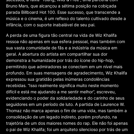
Bruno Mars, que alcançou a sétima posição na cobiçada
parada Billboard Hot 100. Esse sucesso, que transcende a
música e o cinema, é um reflexo do talento cultivado desde a
infância, com o suporte inabalável de seu pai.
A perda de uma figura tão central na vida de Wiz Khalifa
ressoa não apenas em sua esfera pessoal, mas também com
sua vasta comunidade de fãs e a indústria da música em
geral. A abertura do artista em compartilhar sua dor
demonstra a humanidade por trás do ícone do hip-hop,
permitindo que admiradores se conectem em um nível mais
profundo. Em suas mensagens de agradecimento, Wiz Khalifa
expressou sua gratidão pelas inúmeras condolências
recebidas. “Isso realmente significa muito neste momento
difícil e está me ajudando a me sentir melhor”, escreveu,
evidenciando o poder da solidariedade e do carinho de seus
seguidores em um período de luto. A partida de Laurence W.
Thomaz não marca apenas o fim de uma vida, mas também a
consolidação de um legado indireto, porém profundo, na
trajetória de um dos maiores nomes do rap. Ele não foi apenas
o pai de Wiz Khalifa; foi um arquiteto silencioso por trás de um