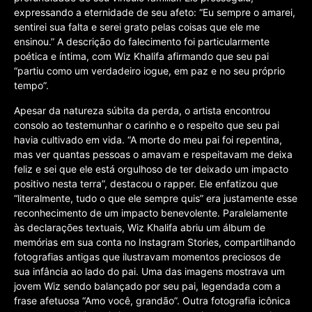
expressando a eternidade de seu afeto: “Eu sempre o amarei,
sentirei sua falta e serei grato pelas coisas que ele me
ensinou.” A descrição do falecimento foi particularmente
poética e íntima, com Wiz Khalifa afirmando que seu pai
“partiu como um verdadeiro iogue, em paz e no seu próprio
tempo”.
Apesar da natureza súbita da perda, o artista encontrou
consolo ao testemunhar o carinho e o respeito que seu pai
havia cultivado em vida. “A morte do meu pai foi repentina,
mas ver quantas pessoas o amavam e respeitavam me deixa
feliz e sei que ele está orgulhoso de ter deixado um impacto
positivo nesta terra”, destacou o rapper. Ele enfatizou que
“literalmente, tudo o que ele sempre quis” era justamente esse
reconhecimento de um impacto benevolente. Paralelamente
às declarações textuais, Wiz Khalifa abriu um álbum de
memórias em sua conta no Instagram Stories, compartilhando
fotografias antigas que ilustravam momentos preciosos de
sua infância ao lado do pai. Uma das imagens mostrava um
jovem Wiz sendo balançado por seu pai, legendada com a
frase afetuosa “Amo você, grandão”. Outra fotografia icônica