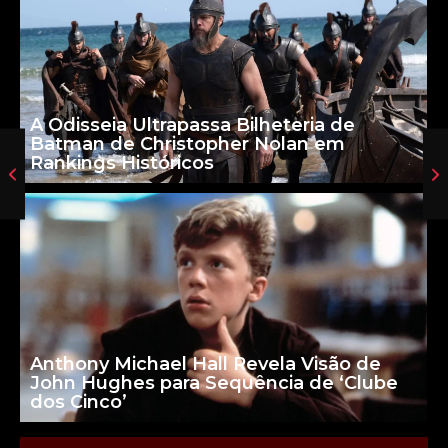
A Odisseia Ultrapassa Bilheteria de
Batman de Christopher Nolan em
Rankings Históricos
Anthony Michael Hall Revela Visão de
John Hughes para Sequência de ‘Clube
dos Cinco’