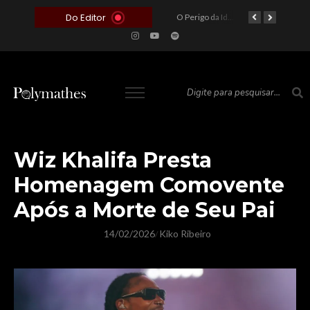
Do Editor
O Voto como Moeda: Clientelismo e o Analfabetismo Funcional Político no Brasil
A Roleta da Miséria: Quando a Devoção Cega Encontra o Link na Bio. A Queda do Brasileiro Pelas Mãos de Seus Influencers.
O Perigo da Ideologia Desenfreada na Justiça: Quando a Pauta Política Substitui a Pena Criminal
O Preço de um Escândalo: A Discrepância Entre o “Filme de Bolsonaro” e a Realidade do Cinema Mundial
Wiz Khalifa Presta
Homenagem Comovente
Após a Morte de Seu Pai
14/02/2026
Kiko Ribeiro
/