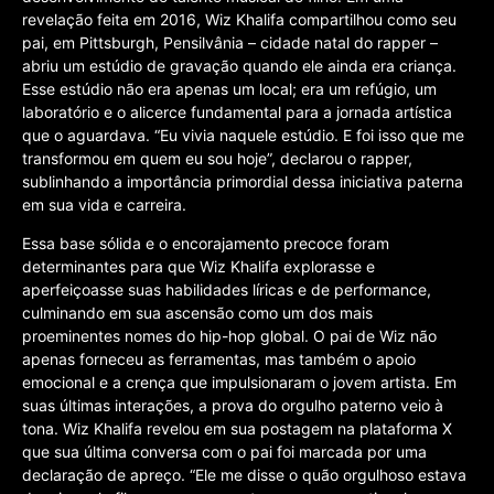
revelação feita em 2016, Wiz Khalifa compartilhou como seu
pai, em Pittsburgh, Pensilvânia – cidade natal do rapper –
abriu um estúdio de gravação quando ele ainda era criança.
Esse estúdio não era apenas um local; era um refúgio, um
laboratório e o alicerce fundamental para a jornada artística
que o aguardava. “Eu vivia naquele estúdio. E foi isso que me
transformou em quem eu sou hoje”, declarou o rapper,
sublinhando a importância primordial dessa iniciativa paterna
em sua vida e carreira.
Essa base sólida e o encorajamento precoce foram
determinantes para que Wiz Khalifa explorasse e
aperfeiçoasse suas habilidades líricas e de performance,
culminando em sua ascensão como um dos mais
proeminentes nomes do hip-hop global. O pai de Wiz não
apenas forneceu as ferramentas, mas também o apoio
emocional e a crença que impulsionaram o jovem artista. Em
suas últimas interações, a prova do orgulho paterno veio à
tona. Wiz Khalifa revelou em sua postagem na plataforma X
que sua última conversa com o pai foi marcada por uma
declaração de apreço. “Ele me disse o quão orgulhoso estava