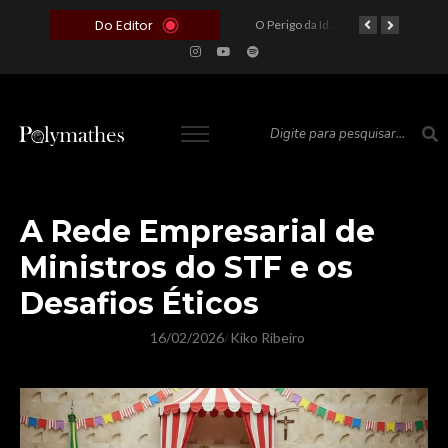
Do Editor
O Voto como Moeda: Clientelismo e o Analfabetismo Funcional Político no Brasil
A Roleta da Miséria: Quando a Devoção Cega Encontra o Link na Bio. A Queda do Brasileiro Pelas Mãos de Seus Influencers.
O Perigo da Ideologia Desenfreada na Justiça: Quando a Pauta Política Substitui a Pena Criminal
O Preço de um Escândalo: A Discrepância Entre o “Filme de Bolsonaro” e a Realidade do Cinema Mundial
A Rede Empresarial de
Ministros do STF e os
Desafios Éticos
16/02/2026
Kiko Ribeiro
/