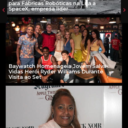
para Fábricas Robóticas na Lua a
SpaceX, empresa líder
Baywatch Homenageia Jovem Salva-
Vidas Herói Ryder Williams Durante
Visita ao Set