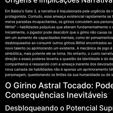
Origens e Implicações Narrativa
Em Baldur’s Gate 3, a narrativa é impulsionada pela urgência de r
protagonista. Contudo, essa ameaça existencial rapidamente se
meros parasitas incapacitantes, os girinos concedem aos person
Illithid” – habilidades psíquicas que alteram fundamentalmente o 
Inicialmente, o jogador pode descobrir que o girino não causa o
sim um aumento de capacidades mentais, como ler pensamentos ou
desbloqueados ao consumir outros girinos illithid encontrados a
novo talento ou aprimorando um existente. A mecânica de jogo é
simbiótica, mais potente ele se torna. No entanto, o custo narrat
direção a esses poderes levanta a questão da identidade e do de
companheiros e ressoando com a ameaça inerente dos devorador
nova camada de habilidades não é apenas um aprimoramento tát
personagem, questionando os limites da sua humanidade ou de su
O Girino Astral Tocado: Po
Consequências Inevitáveis
Desbloqueando o Potencial Supr