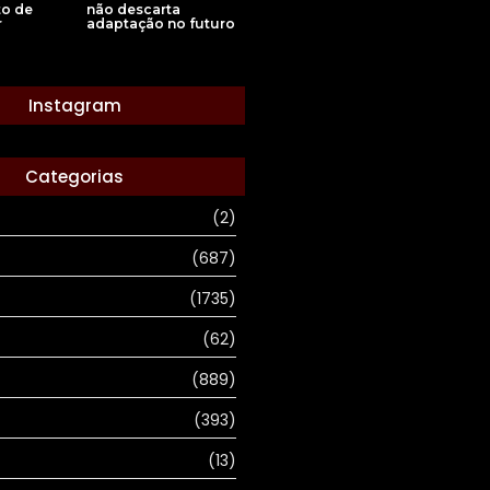
não descarta
to de
adaptação no futuro
r
Instagram
Categorias
(2)
(687)
(1735)
(62)
(889)
(393)
(13)