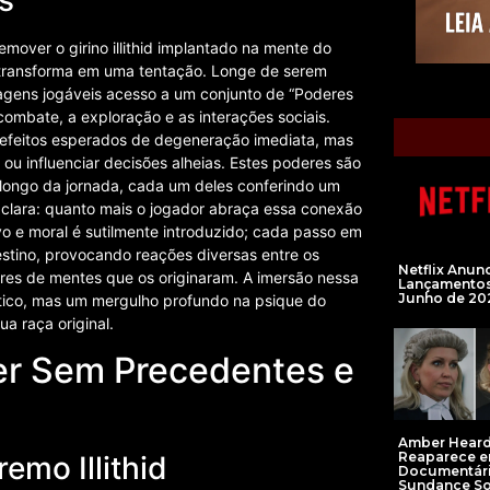
s
emover o girino illithid implantado na mente do
 transforma em uma tentação. Longe de serem
agens jogáveis acesso a um conjunto de “Poderes
combate, a exploração e as interações sociais.
s efeitos esperados de degeneração imediata, mas
 influenciar decisões alheias. Estes poderes são
o longo da jornada, cada um deles conferindo um
 clara: quanto mais o jogador abraça essa conexão
ivo e moral é sutilmente introduzido; cada passo em
stino, provocando reações diversas entre os
Netflix Anun
es de mentes que os originaram. A imersão nessa
Lançamento
Junho de 20
ico, mas um mergulho profundo na psique do
a raça original.
der Sem Precedentes e
Amber Hear
Reaparece 
emo Illithid
Documentár
Sundance S