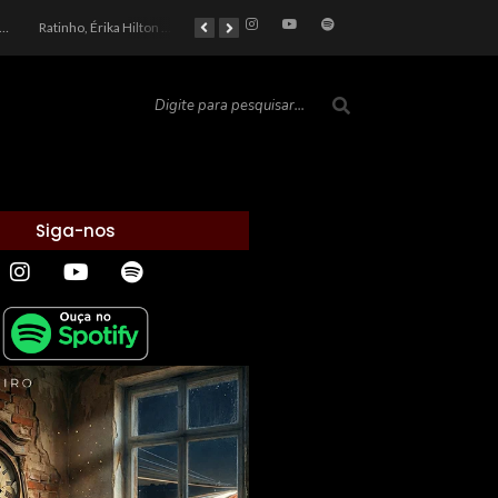
car 2026: Entre a Cota do Politicamente Correto e a Realidade das Telas
Ratinho, Érika Hilton e a Farsa Política: Quem Ganha com o Barulho no País de Bobson?
As controvérsias que marcam o cenário político e econômico nacional
O Silêncio das Páginas: O Retrato da Crise de Leitura no Brasil e o Abismo Intelectual
Siga-nos