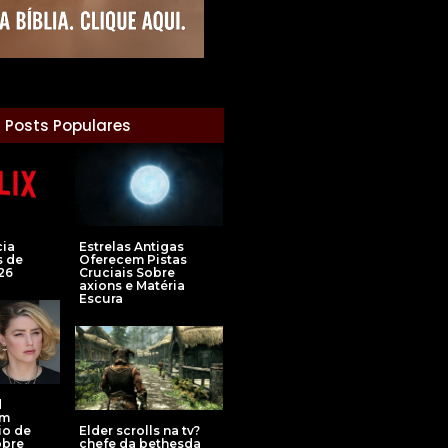
Posts Populares
Estrelas Antigas
cia
Oferecem Pistas
s de
Cruciais Sobre
26
axions e Matéria
Escura
d
em
Elder scrolls na tv?
io de
chefe da bethesda
obre