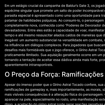
Em um estágio crucial da campanha de Baldur’s Gate 3, os jogad
espécime singular que promete um salto de poder incomparável e
parasita especial é apresentado como uma oportunidade para tra
patamar de habilidades psíquicas. Ao consumi-lo, o personagem d
completamente nova, conhecida como “Poderes de Devorador de 
devastadores. Entre eles estão a capacidade de voar, manifesta
tempo e até mesmo ressuscitar aliados caídos de maneiras que de
inegável: um aumento substancial na versatilidade em combate, 
na influência em diálogos complexos. Para jogadores que buscam
desafios mais formidáveis que o jogo oferece, o Girino Astral T
praticamente ilimitado. Sua aquisição geralmente ocorre em um p
tornando a tentação de aceitar essa dádiva ainda mais forte, p
aparentemente intransponíveis.
O Preço da Força: Ramificações
Apesar do imenso poder que o Girino Astral Tocado confere, sua
ramificações de gameplay e, mais importantemente, as morais, s
mais visíveis consequências é a alteração física do personagem:
aparecer na pele, especialmente no rosto, uma manifestação exte
disso, a aceitação do girino astral pode gerar reações negativa