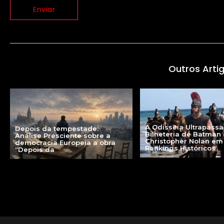
Outros Arti
A Odisseia Ultrapassa
Depois da tempestade:
Bilheteria de Batman
Análise Presciente sobre a
Christopher Nolan em
democracia Europeia a obra
Rankings Históricos
“Depois da