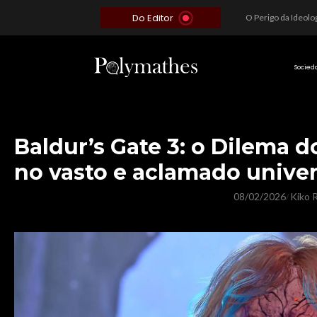
Do Editor
Além do Óbvio: A Estratégia por trás do Colapso de Teerã e a Miopia Brasileira
O Voto como Moeda: Clientelismo e o Analfabetismo Funcional Político no Brasil
A Roleta da Miséria: Quando a Devoção Cega Encontra o Link na Bio. A Queda do Brasileiro Pelas Mãos de Seus Influencers.
Socied
Baldur’s Gate 3: o Dilema d
no vasto e aclamado unive
08/02/2026
Kiko R
/