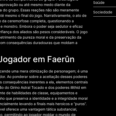
Saúde
esaprovação ou até mesmo medo diante da
rna do grupo. Essas reações não são meramente
Sociedade
té mesmo o final do jogo. Narrativamente, o ato de
ção da ceremorfose completa, questionando a
i e monstro. Embora o poder seja sedutor e eficaz
fiança dos aliados são pesos consideráveis. O jogo
 detrimento da pureza moral e da preservação da
 com consequências duradouras que moldam a
 Jogador em Faerûn
ranscende uma mera otimização de personagem; é uma
ador. Ao ponderar sobre a aceitação desses poderes
as consequências inerentes a ela, elementos centrais
o do Girino Astral Tocado e dos poderes illithid em
nte de habilidades de classe, equipamentos e
nho que preserva a identidade e a integridade moral
almente levando a finais mais heroicos e “puros”.
ável oferece uma vantagem tática substancial,
go, permitindo ao jogador moldar o mundo de