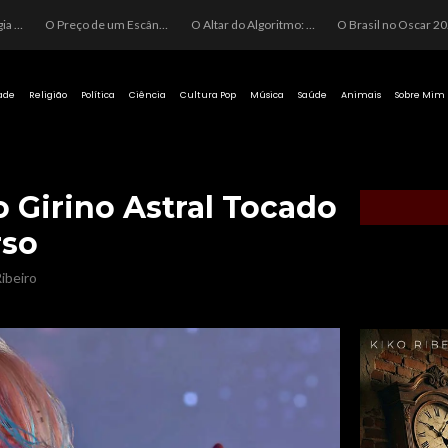
O Perigo da Ideologia Desenfreada na Justiça: Quando a Pauta Política Substitui a Pena Criminal
O Preço de um Escândalo: A Discrepância Entre o “Filme de Bolsonaro” e a Realidade do Cinema Mundial
O Altar do Algoritmo: A Carência Humana e a Fabricação de Heróis no Brasil
O Brasil no Os
ade
Religião
Política
Ciência
Cultura Pop
Música
Saúde
Animais
Sobre Mim
o Girino Astral Tocado
rso
ibeiro