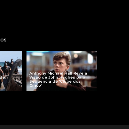
gos
Anthony Michael Hall Revela
 de
Visão de John Hughes para
Sequência de ‘Clube dos
Cinco’