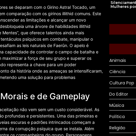
Silenciamen
Mulheres po
ores se deparam com o Girino Astral Tocado, um
m comparação com os girinos illithid comuns. Este
nscender as limitações e alcançar um novo
esbloqueia uma árvore de habilidades illithid
Mentes”, que oferece talentos ainda mais
r tentáculos psíquicos em combate, manipular o
safiam as leis naturais de Faerûn. O apelo é
na capacidade de controlar o campo de batalha e
 maximizar a força de seu grupo e superar os
Animais
ocado representa a chave para um poder
onto da história onde as ameaças se intensificaram,
Ciência
rometendo uma solução para problemas
Cultura Pop
Do Editor
 Morais e de Gameplay
Música
 aceitação não vem sem um custo considerável. As
ão profundas e persistentes. Uma das primeiras e
Política
 veias escuras e padrões intrincados começam a
Religião
rna da corrupção psíquica que se instala. Além
s entre os companheiros do grupo. Personagens