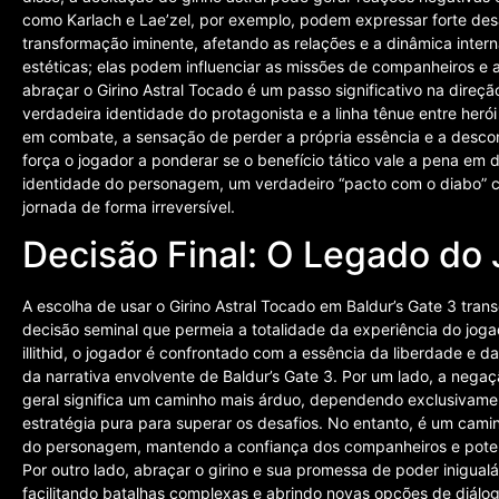
como Karlach e Lae’zel, por exemplo, podem expressar forte d
transformação iminente, afetando as relações e a dinâmica inte
estéticas; elas podem influenciar as missões de companheiros e a
abraçar o Girino Astral Tocado é um passo significativo na dire
verdadeira identidade do protagonista e a linha tênue entre heró
em combate, a sensação de perder a própria essência e a descon
força o jogador a ponderar se o benefício tático vale a pena em
identidade do personagem, um verdadeiro “pacto com o diabo”
jornada de forma irreversível.
Decisão Final: O Legado do
A escolha de usar o Girino Astral Tocado em Baldur’s Gate 3 t
decisão seminal que permeia a totalidade da experiência do jog
illithid, o jogador é confrontado com a essência da liberdade e d
da narrativa envolvente de Baldur’s Gate 3. Por um lado, a negaçã
geral significa um caminho mais árduo, dependendo exclusivame
estratégia pura para superar os desafios. No entanto, é um cami
do personagem, mantendo a confiança dos companheiros e potenci
Por outro lado, abraçar o girino e sua promessa de poder inigual
facilitando batalhas complexas e abrindo novas opções de diálo