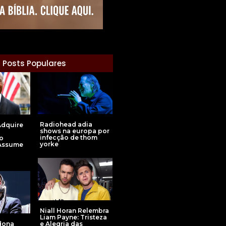
Posts Populares
Radiohead adia
Adquire
shows na europa por
infecção de thom
no
yorke
 Assume
Niall Horan Relembra
Liam Payne: Tristeza
dona
e Alegria das