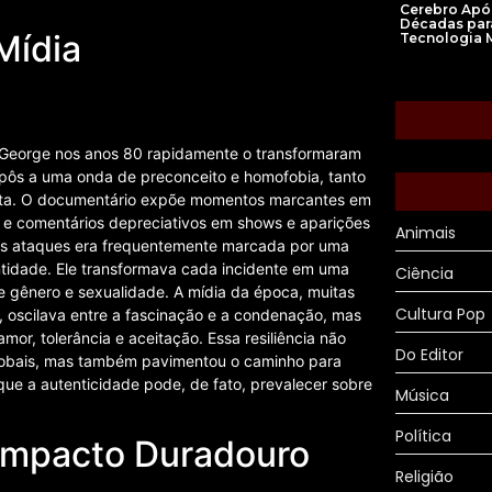
Cerebro Apó
Décadas par
Mídia
Tecnologia 
a
y George nos anos 80 rapidamente o transformaram
xpôs a uma onda de preconceito e homofobia, tanto
lista. O documentário expõe momentos marcantes em
s e comentários depreciativos em shows e aparições
Animais
sses ataques era frequentemente marcada por uma
ntidade. Ele transformava cada incidente em uma
Ciência
 gênero e sexualidade. A mídia da época, muitas
Cultura Pop
, oscilava entre a fascinação e a condenação, mas
r, tolerância e aceitação. Essa resiliência não
Do Editor
globais, mas também pavimentou o caminho para
ue a autenticidade pode, de fato, prevalecer sobre
Música
Política
 Impacto Duradouro
Religião