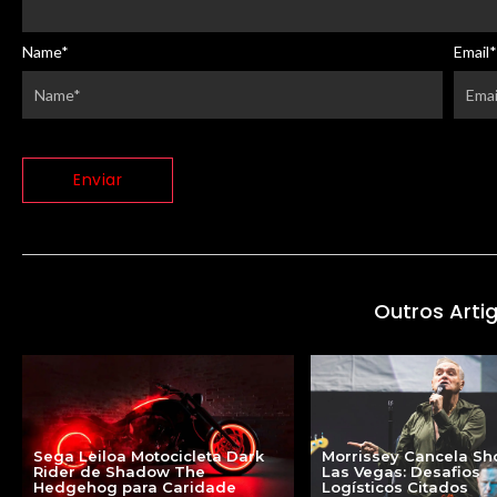
Name
*
Email
*
Outros Arti
Sega Leiloa Motocicleta Dark
Morrissey Cancela S
Rider de Shadow The
Las Vegas: Desafios
Hedgehog para Caridade
Logísticos Citados