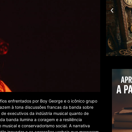
ios enfrentados por Boy George e o icônico grupo
razem à tona discussões francas da banda sobre
 de executivos da indústria musical quanto de
a banda ilumina a coragem e a resiliência
musical e conservadorismo social. A narrativa
estilo inovador e as agressões verbais que marcaram