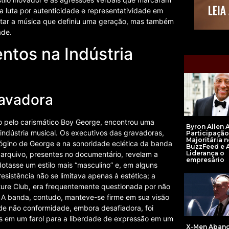
a luta por autenticidade e representatividade em
sitar a música que definiu uma geração, mas também
ade.
ntos na Indústria
ravadora
do pelo carismático Boy George, encontrou uma
Byron Allen 
indústria musical. Os executivos das gravadoras,
Participação
Majoritária 
ógino de George e na sonoridade eclética da banda
BuzzFeed e
Liderança o
de arquivo, presentes no documentário, revelam a
empresário
tasse um estilo mais “masculino” e, em alguns
sistência não se limitava apenas à estética; a
ture Club, era frequentemente questionada por não
. A banda, contudo, manteve-se firme em sua visão
a de não conformidade, embora desafiadora, foi
os em um farol para a liberdade de expressão em um
X-Men Aban