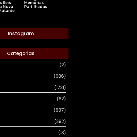
s Seis
Memórias
a Nova
Partilhadas
Mutante
Instagram
Categorias
(2)
(686)
(1731)
(62)
(887)
(392)
(13)