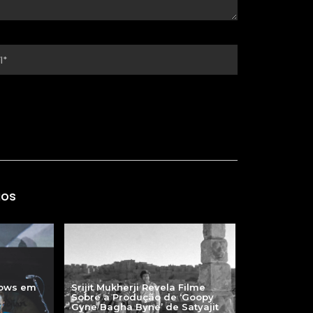
gos
hows em
Srijit Mukherji Revela Filme
Sobre a Produção de ‘Goopy
Gyne Bagha Byne’ de Satyajit