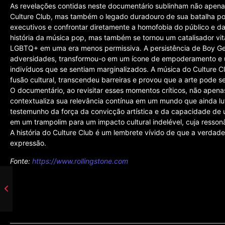
As revelações contidas neste documentário sublinham não apena
Culture Club, mas também o legado duradouro de sua batalha por 
executivos e confrontar diretamente a homofobia do público e da
história da música pop, mas também se tornou um catalisador vit
LGBTQ+ em uma era menos permissiva. A persistência de Boy Geo
adversidades, transformou-o em um ícone de empoderamento e u
indivíduos que se sentiam marginalizados. A música do Culture 
fusão cultural, transcendeu barreiras e provou que a arte pode 
O documentário, ao revisitar esses momentos críticos, não apen
contextualiza sua relevância contínua em um mundo que ainda l
testemunho da força da convicção artística e da capacidade de
em um trampolim para um impacto cultural indelével, cuja ressonâ
A história do Culture Club é um lembrete vívido de que a verdade
expressão.
Fonte:
https://www.rollingstone.com