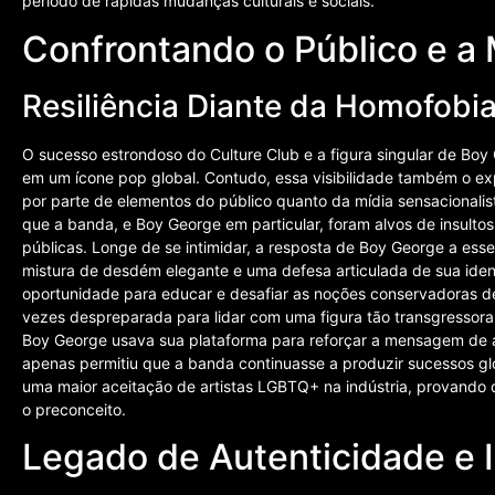
período de rápidas mudanças culturais e sociais.
Confrontando o Público e a 
Resiliência Diante da Homofobi
O sucesso estrondoso do Culture Club e a figura singular de Bo
em um ícone pop global. Contudo, essa visibilidade também o e
por parte de elementos do público quanto da mídia sensaciona
que a banda, e Boy George em particular, foram alvos de insulto
públicas. Longe de se intimidar, a resposta de Boy George a e
mistura de desdém elegante e uma defesa articulada de sua ide
oportunidade para educar e desafiar as noções conservadoras de
vezes despreparada para lidar com uma figura tão transgressora
Boy George usava sua plataforma para reforçar a mensagem de amo
apenas permitiu que a banda continuasse a produzir sucessos 
uma maior aceitação de artistas LGBTQ+ na indústria, provando q
o preconceito.
Legado de Autenticidade e