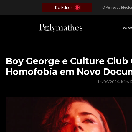
Do Editor
Além do Óbvio: A Estratégia por trás do Colapso de Teerã e a Miopia Brasileira
O Voto como Moeda: Clientelismo e o Analfabetismo Funcional Político no Brasil
A Roleta da Miséria: Quando a Devoção Cega Encontra o Link na Bio. A Queda do Brasileiro Pelas Mãos de Seus Influencers.
Socied
Boy George e Culture Club
Homofobia em Novo Docum
14/06/2026
Kiko R
/