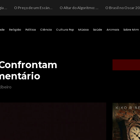
O Perigo da Ideologia Desenfreada na Justiça: Quando a Pauta Política Substitui a Pena Criminal
O Preço de um Escândalo: A Discrepância Entre o “Filme de Bolsonaro” e a Realidade do Cinema Mundial
O Altar do Algoritmo: A Carência Humana e a Fabricação de Heróis no Brasil
O Brasil no Os
ade
Religião
Política
Ciência
Cultura Pop
Música
Saúde
Animais
Sobre Mim
 Confrontam
entário
ibeiro