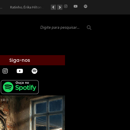
car 2026: Entre a Cota do Politicamente Correto e a Realidade das Telas
Ratinho, Érika Hilton e a Farsa Política: Quem Ganha com o Barulho no País de Bobson?
As controvérsias que marcam o cenário político e econômico nacional
O Silêncio das Páginas: O Retrato da Crise de Leitura no Brasil e o Abismo Intelectual
Siga-nos