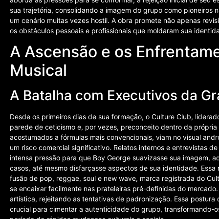
sua trajetória, consolidando a imagem do grupo como pioneiros n
um cenário muitas vezes hostil. A obra promete não apenas revi
os obstáculos pessoais e profissionais que moldaram sua identid
A Ascensão e os Enfrentame
Musical
A Batalha com Executivos da G
Desde os primeiros dias de sua formação, o Culture Club, lidera
parede de ceticismo e, por vezes, preconceito dentro da própria 
acostumados a fórmulas mais convencionais, viam no visual andr
um risco comercial significativo. Relatos internos e entrevistas 
intensa pressão para que Boy George suavizasse sua imagem, ado
casos, até mesmo disfarçasse aspectos de sua identidade. Essa re
fusão de pop, reggae, soul e new wave, marca registrada do Cul
se encaixar facilmente nas prateleiras pré-definidas do mercado
artística, rejeitando as tentativas de padronização. Essa postur
crucial para cimentar a autenticidade do grupo, transformando-