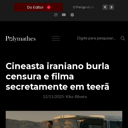
Do Editor
O Voto como Moeda: Clientelismo e o Analfabetismo Funcional Político no Brasil
A Roleta da Miséria: Quando a Devoção Cega Encontra o Link na Bio. A Queda do Brasileiro Pelas Mãos de Seus Influencers.
O Perigo da Ideologia Desenfreada na Justiça: Quando a Pauta Política Substitui a Pena Criminal
O Preço de um Escândalo: A Discrepância Entre o “Filme de Bolsonaro” e a Realidade do Cinema Mundial
Cineasta iraniano burla
censura e filma
secretamente em teerã
12/11/2025
Kiko Ribeiro
/