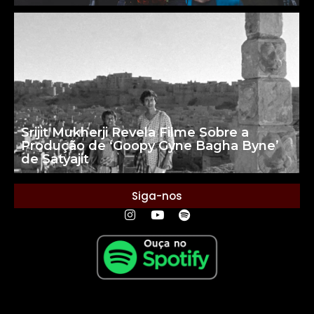
Srijit Mukherji Revela Filme Sobre a
Produção de ‘Goopy Gyne Bagha Byne’
de Satyajit
Siga-nos