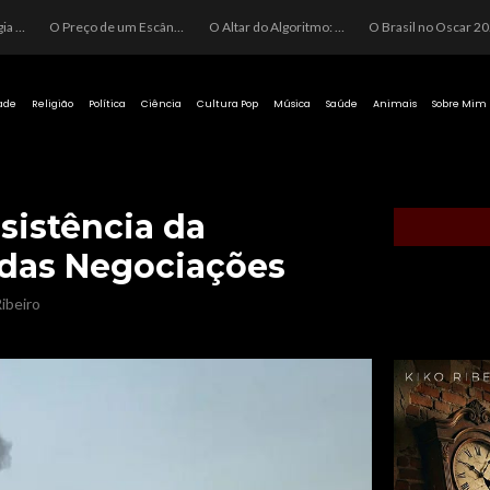
O Perigo da Ideologia Desenfreada na Justiça: Quando a Pauta Política Substitui a Pena Criminal
O Preço de um Escândalo: A Discrepância Entre o “Filme de Bolsonaro” e a Realidade do Cinema Mundial
O Altar do Algoritmo: A Carência Humana e a Fabricação de Heróis no Brasil
O Brasil no Os
ade
Religião
Política
Ciência
Cultura Pop
Música
Saúde
Animais
Sobre Mim
rsistência da
 das Negociações
ibeiro