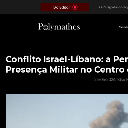
Do Editor
Além do Óbvio: A Estratégia por trás do Colapso de Teerã e a Miopia Brasileira
O Voto como Moeda: Clientelismo e o Analfabetismo Funcional Político no Brasil
A Roleta da Miséria: Quando a Devoção Cega Encontra o Link na Bio. A Queda do Brasileiro Pelas Mãos de Seus Influencers.
Socied
Conflito Israel-Líbano: a Pe
Presença Militar no Centro
25/06/2026
Kiko R
/