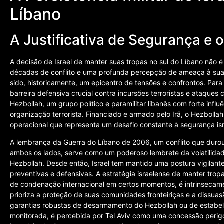
Líbano
A Justificativa de Segurança e 
A decisão de Israel de manter suas tropas no sul do Líbano não 
décadas de conflito e uma profunda percepção de ameaça à sua 
sido, historicamente, um epicentro de tensões e confrontos. Para 
barreira defensiva crucial contra incursões terroristas e ataques
Hezbollah, um grupo político e paramilitar libanês com forte influ
organização terrorista. Financiado e armado pelo Irã, o Hezbolla
operacional que representa um desafio constante à segurança is
A lembrança da Guerra do Líbano de 2006, um conflito que durou
ambos os lados, serve como um poderoso lembrete da volatilidad
Hezbollah. Desde então, Israel tem mantido uma postura vigilante
preventivas e defensivas. A estratégia israelense de manter tropa
de condenação internacional em certos momentos, é intrinsecame
prioriza a proteção de suas comunidades fronteiriças e a dissuasã
garantias robustas de desarmamento do Hezbollah ou de estabe
monitorada, é percebida por Tel Aviv como uma concessão perig