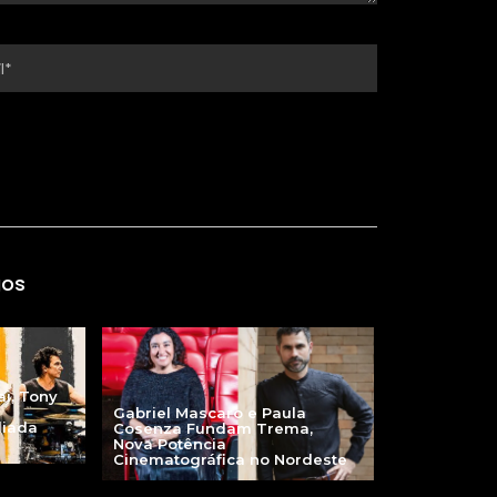
gos
ai, Tony
Gabriel Mascaro e Paula
liada
Cosenza Fundam Trema,
Nova Potência
Cinematográfica no Nordeste