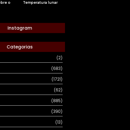
obre o
Temperatura lunar
Instagram
Categorias
(2)
(683)
(1721)
(62)
(885)
(390)
(13)