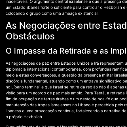
inaceitáveis. O argumento central israelense é que a presença de
um Estado libanês forte o suficiente para controlar o Hezbollah e 
colocando o grupo como uma ameaça existencial.
As Negociações entre Estad
Obstáculos
O Impasse da Retirada e as Imp
As negociações de paz entre Estados Unidos e Irã representam u
diplomacia internacional contemporânea, com profundas ramifica
meio a estas conversações, a questão da presença militar israe
discórdia fundamental, atuando como um entrave significativo pa
no Líbano termine” e que Israel se retire da região não é apena
visão para um acordo de paz mais amplo. Para Teerã, a retirada 
fim da ocupação de terras árabes e um gesto de boa-fé que poder
manutenção das tropas israelenses no Líbano é percebida pelo r
libanesa e uma provocação contínua, fortalecendo a narrativa de 
o próprio Hezbollah.
O envolvimento do Irã com o Hezbollah transcende o mero apoio 