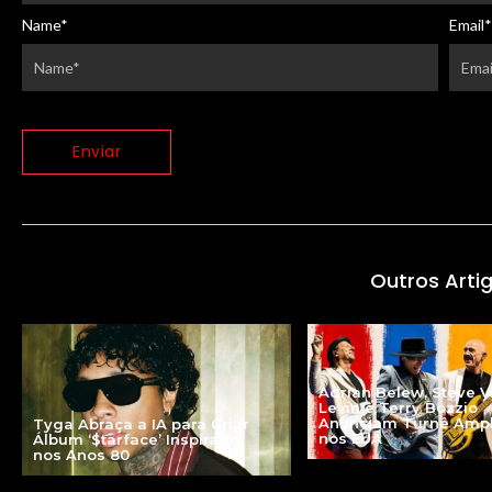
Name
*
Email
*
Outros Arti
Adrian Belew, Steve V
Levin e Terry Bozzio
Anunciam Turnê Amp
Tyga Abraça a IA para Criar
nos EUA
Álbum ‘$tarface’ Inspirado
nos Anos 80