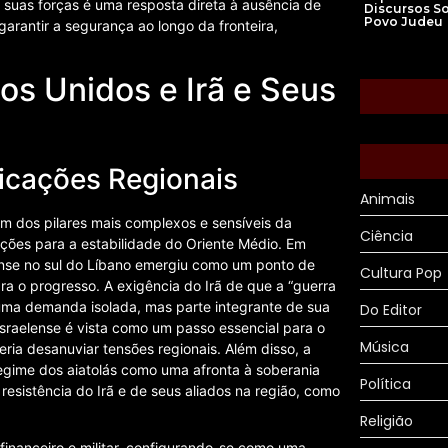
 suas forças é uma resposta direta à ausência de
Discursos S
Povo Judeu
garantir a segurança ao longo da fronteira,
os Unidos e Irã e Seus
licações Regionais
Animais
m dos pilares mais complexos e sensíveis da
Ciência
ções para a estabilidade do Oriente Médio. Em
lense no sul do Líbano emergiu como um ponto de
Cultura Pop
ra o progresso. A exigência do Irã de que a “guerra
s uma demanda isolada, mas parte integrante de sua
Do Editor
israelense é vista como um passo essencial para o
Música
ia desanuviar tensões regionais. Além disso, a
egime dos aiatolás como uma afronta à soberania
Política
resistência do Irã e de seus aliados na região, como
Religião
financeiro e militar, configurando-se como uma