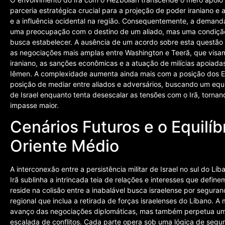
parceria estratégica crucial para a projeção de poder iraniano e a
e a influência ocidental na região. Consequentemente, a demanda
uma preocupação com o destino de um aliado, mas uma condição p
busca estabelecer. A ausência de um acordo sobre esta questão
as negociações mais amplas entre Washington e Teerã, que visa
iraniano, as sanções econômicas e a atuação de milícias apoiadas
Iêmen. A complexidade aumenta ainda mais com a posição dos E
posição de mediar entre aliados e adversários, buscando um equ
de Israel enquanto tenta desescalar as tensões com o Irã, tornan
impasse maior.
Cenários Futuros e o Equilíb
Oriente Médio
A interconexão entre a persistência militar de Israel no sul do L
Irã sublinha a intrincada teia de relações e interesses que defin
reside na colisão entre a inabalável busca israelense por segura
regional que inclua a retirada de forças israelenses do Líbano
avanço das negociações diplomáticas, mas também perpetua um ci
escalada de conflitos. Cada parte opera sob uma lógica de segur