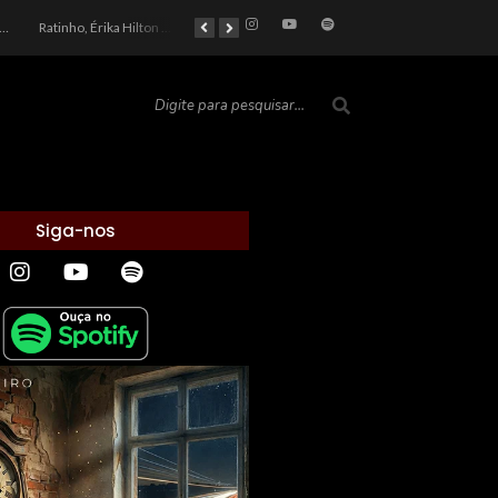
car 2026: Entre a Cota do Politicamente Correto e a Realidade das Telas
Ratinho, Érika Hilton e a Farsa Política: Quem Ganha com o Barulho no País de Bobson?
As controvérsias que marcam o cenário político e econômico nacional
O Silêncio das Páginas: O Retrato da Crise de Leitura no Brasil e o Abismo Intelectual
Siga-nos