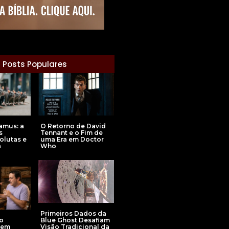
Posts Populares
amus: a
O Retorno de David
s
Tennant e o Fim de
olutas e
uma Era em Doctor
a
Who
Primeiros Dados da
o
Blue Ghost Desafiam
 em
Visão Tradicional da