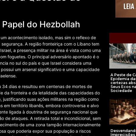
o Papel do Hezbollah
é um acontecimento isolado, mas sim o reflexo de
segurança. A região fronteiriça com o Líbano tem
Israel, a presença militar na área é vista como uma
 com foguetes. O principal adversário apontado é o
ência no sul do país e que Israel considera uma
h possui um arsenal significativo e uma capacidade
A Peste de C
raelense.
Epidemia da
certezas abs
 34 dias e resultou em centenas de mortes de
Seus Ecos n
Sociedade
e da fronteira e da letalidade das capacidades do
, justificando suas ações militares na região como
s em território libanês, embora controversa e alvo
nte ligada à doutrina de segurança nacional que
o de ataques. A retirada total e incondicional, sem
lecimento de uma zona tampão internacionalmente
Desvendand
osa que poderia expor sua população a riscos
Imprecisões