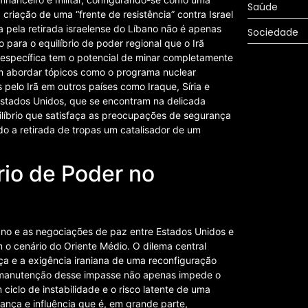
Saúde
 criação de uma “frente de resistência” contra Israel
 pela retirada israelense do Líbano não é apenas
Sociedade
ara o equilíbrio de poder regional que o Irã
 específica tem o potencial de minar completamente
m abordar tópicos como o programa nuclear
 pelo Irã em outros países como Iraque, Síria e
stados Unidos, que se encontram na delicada
ilíbrio que satisfaça as preocupações de segurança
do a retirada de tropas um catalisador de um
rio de Poder no
íbano e as negociações de paz entre Estados Unidos e
em o cenário do Oriente Médio. O dilema central
nça e a exigência iraniana de uma reconfiguração
. A manutenção desse impasse não apenas impede o
clo de instabilidade e o risco latente de uma
ança e influência que é, em grande parte,