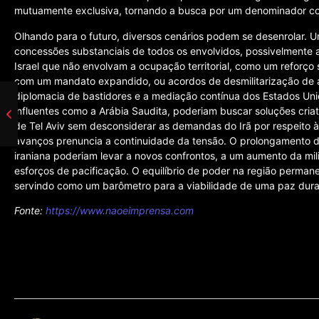
mutuamente exclusiva, tornando a busca por um denominador c
Olhando para o futuro, diversos cenários podem se desenrolar. U
concessões substanciais de todos os envolvidos, possivelmente 
Israel que não envolvam a ocupação territorial, como um reforço
com um mandato expandido, ou acordos de desmilitarização de áre
diplomacia de bastidores e a mediação contínua dos Estados Unid
influentes como a Arábia Saudita, poderiam buscar soluções cr
de Tel Aviv sem desconsiderar as demandas do Irã por respeito à 
avanços prenuncia a continuidade da tensão. O prolongamento da 
iraniana poderiam levar a novos confrontos, a um aumento da mil
esforços de pacificação. O equilíbrio de poder na região perman
servindo como um barômetro para a viabilidade de uma paz durado
Fonte:
https://www.naoeimprensa.com