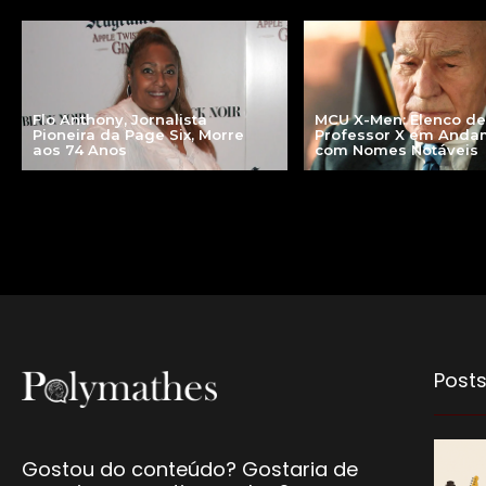
MCU X-Men: Elenco de
Flo Anthony, Jornalista
Professor X em Anda
Pioneira da Page Six, Morre
com Nomes Notáveis
aos 74 Anos
Posts
Gostou do conteúdo? Gostaria de