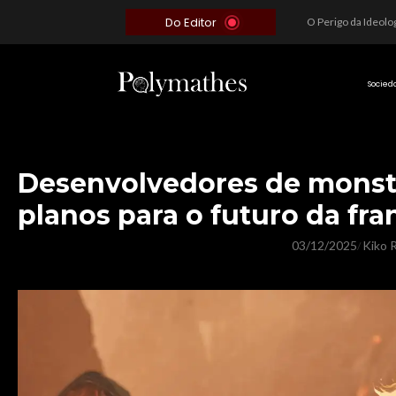
Do Editor
Além do Óbvio: A Estratégia por trás do Colapso de Teerã e a Miopia Brasileira
O Voto como Moeda: Clientelismo e o Analfabetismo Funcional Político no Brasil
A Roleta da Miséria: Quando a Devoção Cega Encontra o Link na Bio. A Queda do Brasileiro Pelas Mãos de Seus Influencers.
Socied
Desenvolvedores de monst
planos para o futuro da fra
03/12/2025
Kiko R
/