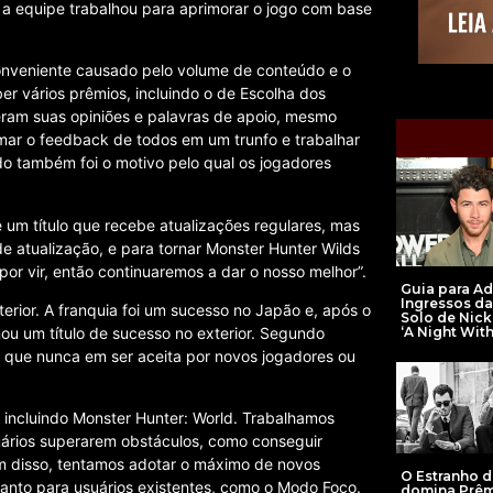
 a equipe trabalhou para aprimorar o jogo com base
onveniente causado pelo volume de conteúdo e o
ber vários prêmios, incluindo o de Escolha dos
eram suas opiniões e palavras de apoio, mesmo
mar o feedback de todos em um trunfo e trabalhar
do também foi o motivo pelo qual os jogadores
 um título que recebe atualizações regulares, mas
e atualização, e para tornar Monster Hunter Wilds
por vir, então continuaremos a dar o nosso melhor”.
Guia para Ad
Ingressos da
erior. A franquia foi um sucesso no Japão e, após o
Solo de Nick
‘A Night With
ou um título de sucesso no exterior. Segundo
 que nunca em ser aceita por novos jogadores ou
, incluindo Monster Hunter: World. Trabalhamos
suários superarem obstáculos, como conseguir
ém disso, tentamos adotar o máximo de novos
O Estranho 
uanto para usuários existentes, como o Modo Foco.
domina Prê