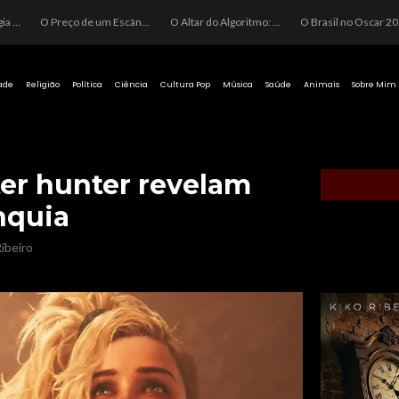
O Perigo da Ideologia Desenfreada na Justiça: Quando a Pauta Política Substitui a Pena Criminal
O Preço de um Escândalo: A Discrepância Entre o “Filme de Bolsonaro” e a Realidade do Cinema Mundial
O Altar do Algoritmo: A Carência Humana e a Fabricação de Heróis no Brasil
O Brasil no Os
ade
Religião
Política
Ciência
Cultura Pop
Música
Saúde
Animais
Sobre Mim
er hunter revelam
nquia
ibeiro