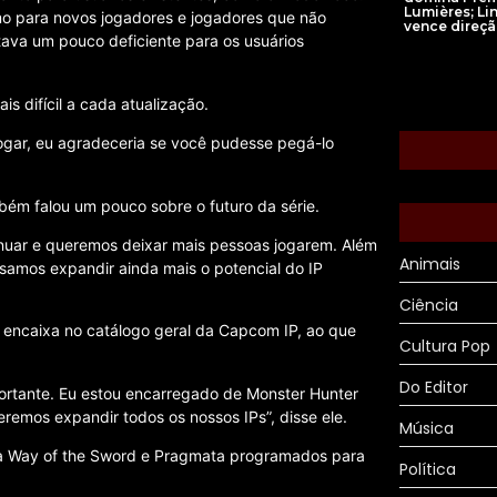
Lumières; Li
smo para novos jogadores e jogadores que não
vence direç
tava um pouco deficiente para os usuários
s difícil a cada atualização.
ogar, eu agradeceria se você pudesse pegá-lo
bém falou um pouco sobre o futuro da série.
tinuar e queremos deixar mais pessoas jogarem. Além
Animais
samos expandir ainda mais o potencial do IP
Ciência
 encaixa no catálogo geral da Capcom IP, ao que
Cultura Pop
Do Editor
ortante. Eu estou encarregado de Monster Hunter
emos expandir todos os nossos IPs”, disse ele.
Música
a Way of the Sword e Pragmata programados para
Política