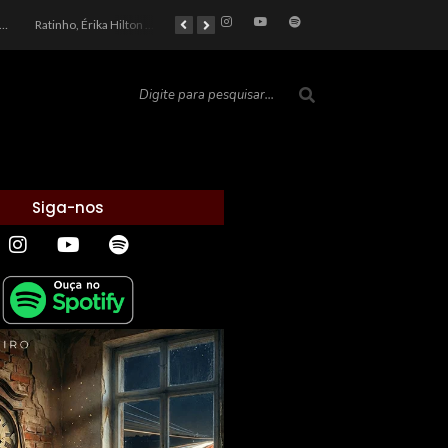
car 2026: Entre a Cota do Politicamente Correto e a Realidade das Telas
Ratinho, Érika Hilton e a Farsa Política: Quem Ganha com o Barulho no País de Bobson?
As controvérsias que marcam o cenário político e econômico nacional
O Silêncio das Páginas: O Retrato da Crise de Leitura no Brasil e o Abismo Intelectual
Siga-nos