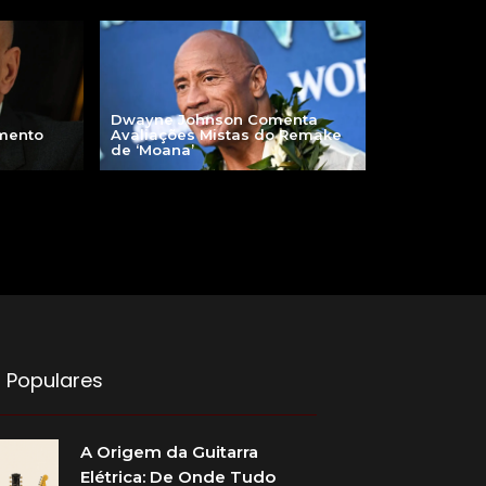
Dwayne Johnson Comenta
mento
Avaliações Mistas do Remake
de ‘Moana’
 Populares
A Origem da Guitarra
Elétrica: De Onde Tudo