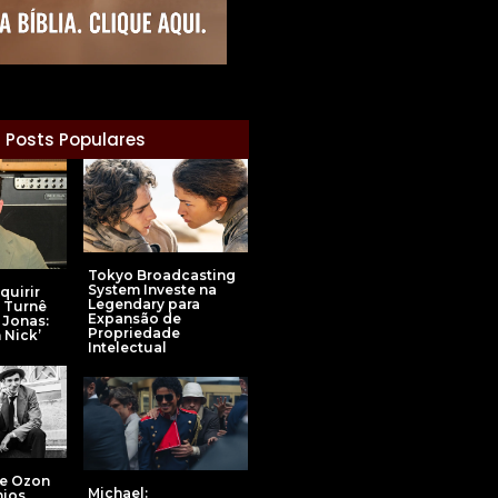
Posts Populares
Tokyo Broadcasting
System Investe na
quirir
Legendary para
 Turnê
Expansão de
 Jonas:
Propriedade
 Nick’
Intelectual
de Ozon
Michael:
mios