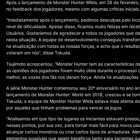
Após o lançamento de Monster Hunter Wilds, em 28 de fevereiro,
no feedback dos jogadores, mesmo com algumas críticas iniciais.
“Imediatamente após o lançamento, pedimos desculpas pelo inc
nível de dificuldade. Apesar disso, ficamos muito felizes em rece
Usuários. Gostaríamos de agradecer a todos os jogadores que d
nesta situação. A equipe de desenvolvimento conseguiu transfor
na atualização com todas as nossas forças, e acho que o resulta
votaram em nós”, disse Tokuda.
Tsujimoto acrescentou: “Monster Hunter tem as características de
as opiniões dos jogadores foram muito úteis durante o processo d
melhor, as vozes dos fãs nos deram força. Ainda há atualizações 
A série Monster Hunter comemorou seu 20º aniversário no ano ant
lançamento de Monster Hunter: World em 2018, cresceu e se torn
Tokuda, a equipe de Monster Hunter Wilds estava mais atenta do
por aqueles que tinham problemas para vencer os jogos.
“Analisamos em que tipo de lugares os iniciantes estavam presos
nesses pontos, por sua vez, para tornar mais fácil para novos u
alcançar certos monstros ou criar certos tipos de armaduras. Al
elementos possíveis que sejam benéficos tanto para iniciantes q