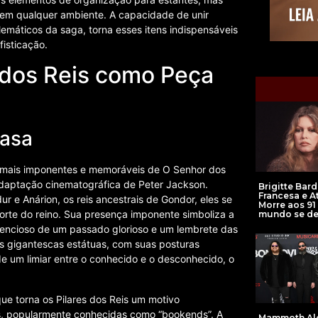
em qualquer ambiente. A capacidade de unir
emáticos da saga, torna esses itens indispensáveis
fisticação.
 dos Reis como Peça
Casa
es mais imponentes e memoráveis de O Senhor dos
 adaptação cinematográfica de Peter Jackson.
Brigitte Bard
Francesa e At
r e Anárion, os reis ancestrais de Gondor, eles se
Morre aos 91
orte do reino. Sua presença imponente simboliza a
mundo se d
ilencioso de um passado glorioso e um lembrete das
as gigantescas estátuas, com suas posturas
de um limiar entre o conhecido e o desconhecido, o
e torna os Pilares dos Reis um motivo
s, popularmente conhecidas como “bookends”. A
Mammoth Al