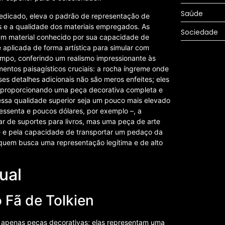
Saúde
dedicado, eleva o padrão de representação de
s e a qualidade dos materiais empregados. As
Sociedade
um material conhecido por sua capacidade de
 é aplicada de forma artística para simular com
mpo, conferindo um realismo impressionante às
ementos paisagísticos cruciais: a rocha íngreme onde
s detalhes adicionais não são meros enfeites; eles
 e proporcionando uma peça decorativa completa e
essa qualidade superior seja um pouco mais elevado
essenta e poucos dólares, por exemplo –, a
ar de suportes para livros, mas uma peça de arte
de e pela capacidade de transportar um pedaço da
 quem busca uma representação legítima e de alto
ual
 Fã de Tolkien
 apenas peças decorativas; elas representam uma