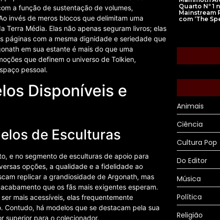
Quarto Nº 1 
e com a função de sustentação de volumes,
Mainstream 
 Ao invés de meros blocos que delimitam uma
com ‘The Spe
a Terra Média. Elas não apenas seguram livros; elas
uas páginas com a mesma dignidade e seriedade que
Argonath em sua estante é mais do que uma
moções que definem o universo de Tolkien,
spaço pessoal.
los Disponíveis e
Animais
Ciência
elos de Esculturas
Cultura Pop
o, e no segmento de esculturas de apoio para
Do Editor
iversas opções, a qualidade e a fidelidade ao
buscam replicar a grandiosidade de Argonath, mas
Música
 acabamento que os fãs mais exigentes esperam.
Política
er mais acessíveis, elas frequentemente
to. Contudo, há modelos que se destacam pela sua
Religião
r superior para o colecionador.