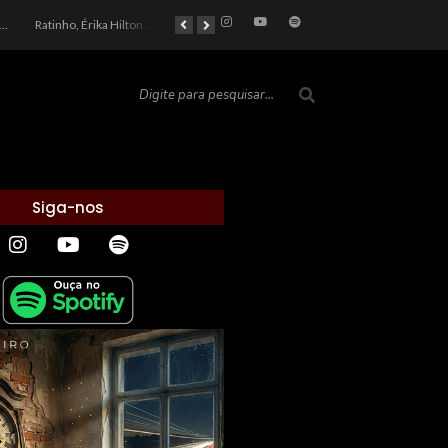
car 2026: Entre a Cota do Politicamente Correto e a Realidade das Telas
Ratinho, Érika Hilton e a Farsa Política: Quem Ganha com o Barulho no País de Bobson?
As controvérsias que marcam o cenário político e econômico nacional
O Silêncio das Páginas: O Retrato da Crise de Leitura no Brasil e o Abismo Intelectual
Siga-nos