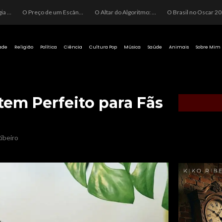
O Perigo da Ideologia Desenfreada na Justiça: Quando a Pauta Política Substitui a Pena Criminal
O Preço de um Escândalo: A Discrepância Entre o “Filme de Bolsonaro” e a Realidade do Cinema Mundial
O Altar do Algoritmo: A Carência Humana e a Fabricação de Heróis no Brasil
O Brasil no Os
ade
Religião
Política
Ciência
Cultura Pop
Música
Saúde
Animais
Sobre Mim
tem Perfeito para Fãs
ibeiro