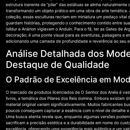
estrutura inerente de “pilar” das estátuas se alinha naturalment
transformando um objeto prático em uma obra de arte temática.
coleção, essas esculturas recriam em miniatura um pedaço vital d
guardam histórias, protegendo o conhecimento contido entre s
Isildur e Anárion vigiavam o Anduin. Para o fã, ter as Gates de 
decoração; é uma ponte visual para as aventuras, paisagens e e
adicionando uma camada de profundidade e reverência ao seu e
Análise Detalhada dos Mode
Destaque de Qualidade
O Padrão de Excelência em Mod
O mercado de produtos licenciados de O Senhor dos Anéis é vast
livros, a temática dos Pilares dos Reis domina. Embora existam d
material original variam significativamente. Muitos fabricantes 
poucos conseguem capturar a essência com o nível de detalhe e
Uma busca atenta revela que, enquanto algumas versões podem s
sacrificam a precisão estética e a durabilidade em nome do cus
excelência, oferecendo uma experiência mais autêntica e um valo