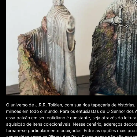
O universo de J.R.R. Tolkien, com sua rica tapeçaria de histórias
milhões em todo o mundo. Para os entusiastas de O Senhor dos An
essa paixão em seu cotidiano é constante, seja através da leitura 
aquisição de itens colecionáveis. Nesse cenário, adereços deco
tornam-se particularmente cobiçados. Entre as opções mais proc
conhecidas como os Pilares dos Reis. Essas peças não são apen