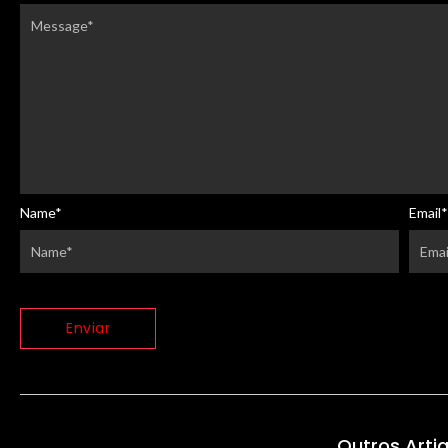
Name
*
Email
*
Outros Arti