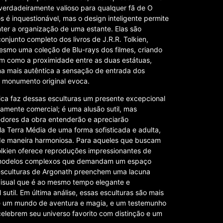
 verdadeiramente valioso para qualquer fã de O
s é inquestionável, mas o design inteligente permite
ter a organização de uma estante. Elas são
junto completo dos livros de J.R.R. Tolkien,
mesmo uma coleção de Blu-rays dos filmes, criando
em como a proximidade entre as duas estátuas,
ma mais autêntica a sensação de entrada dos
o monumento original evoca.
 rica faz dessas esculturas um presente excepcional
vamente comercial; é uma alusão sutil, mas
edores da obra entenderão e apreciarão
a Terra Média de uma forma sofisticada e adulta,
 de maneira harmoniosa. Para aqueles que buscam
olkien oferece reproduções impressionantes de
m modelos complexos que demandam um espaço
s esculturas de Argonath preenchem uma lacuna
visual que é ao mesmo tempo elegante e
util. Em última análise, essas esculturas são mais
 de um mundo de aventura e magia, e um testemunho
 celebrem seu universo favorito com distinção e um