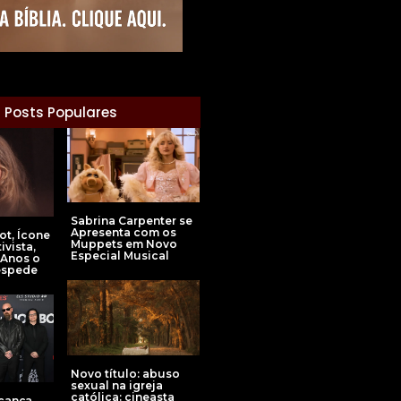
Posts Populares
Sabrina Carpenter se
Apresenta com os
ot, Ícone
Muppets em Novo
ivista,
Especial Musical
 Anos o
espede
Novo título: abuso
sexual na igreja
católica: cineasta
cança