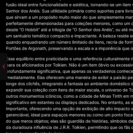
fusão ideal entre funcionalidade e estética, tornando-se um item
Senhor dos Anéis. Sua utilidade primária como suportes para livro
que sirvam a um propósito muito maior do que simplesmente man
perfeitamente dimensionadas para coleções menores, como um con
desde “O Hobbit” até a trilogia de “O Senhor dos Anéis”, ou até 
um santuário temático compacto e impactante. A beleza reside 
quando enquadrando um número limitado de itens, recria de for
Portões de Argonath, preservando a escala e a imponência que 
Esse equilíbrio entre praticidade e uma referência culturalmente
para os aficionados por Tolkien. Não é um item óbvio ou excessi
profundamente significativa, que apenas os verdadeiros conhec
imediatamente. Elas oferecem uma maneira de exibir a paixão pel
longe dos clichês, integrando a fantasia ao ambiente doméstico
expandir sua coleção com itens de maior escala, o universo de T
outros monumentos icônicos, como a cidade de Minas Tirith e
significativo em estantes ou displays dedicados. No entanto, a
importante, oferecendo uma opção de exibição de alto impacto 
gerenciável, ideal para espaços menores ou como um ponto focal s
do que meros objetos; elas são guardiãs de histórias, símbolos
da duradoura influência de J.R.R. Tolkien, permitindo que os fãs