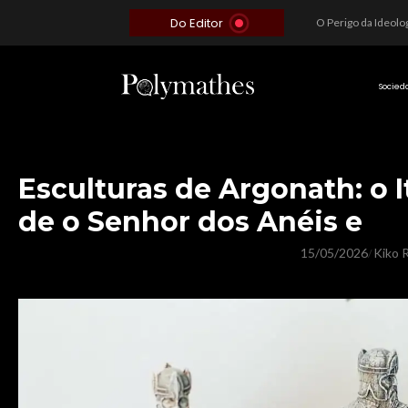
Do Editor
Além do Óbvio: A Estratégia por trás do Colapso de Teerã e a Miopia Brasileira
O Voto como Moeda: Clientelismo e o Analfabetismo Funcional Político no Brasil
A Roleta da Miséria: Quando a Devoção Cega Encontra o Link na Bio. A Queda do Brasileiro Pelas Mãos de Seus Influencers.
Socied
Esculturas de Argonath: o I
de o Senhor dos Anéis e
15/05/2026
Kiko R
/