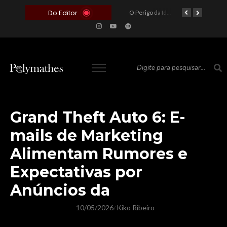
Do Editor
O Voto como Moeda: Clientelismo e o Analfabetismo Funcional Político no Brasil
A Roleta da Miséria: Quando a Devoção Cega Encontra o Link na Bio. A Queda do Brasileiro Pelas Mãos de Seus Influencers.
O Perigo da Ideologia Desenfreada na Justiça: Quando a Pauta Política Substitui a Pena Criminal
O Preço de um Escândalo: A Discrepância Entre o “Filme de Bolsonaro” e a Realidade do Cinema Mundial
Grand Theft Auto 6: E-
mails de Marketing
Alimentam Rumores e
Expectativas por
Anúncios da
10/05/2026
Kiko Ribeiro
/