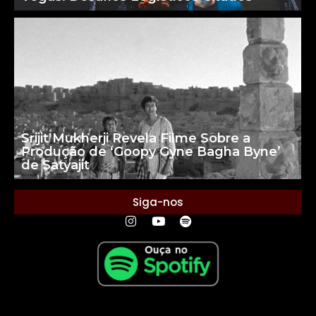
Srijit Mukherji Revela Filme Sobre a
Produção de ‘Goopy Gyne Bagha Byne’
de Satyajit
Siga-nos