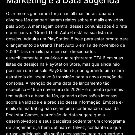
Marketing e a Data Sugerida
Os rumores ganharam força nas últimas horas, quando
diversos fãs compartilharam relatos sobre e-mails enviados
pela Sony. A mensagem central desses comunicados é direta
e persuasiva: “Grand Theft Auto 6 está na sua lista de
desejos. Adquira um PlayStation 5 hoje para estar pronto para
o lançamento de Grand Theft Auto 6 em 19 de novembro de
2026.” Tais e-mails parecem ser direcionados
especificamente a usuários que registraram GTA 6 em suas
listas de desejos na PlayStation Store, mas que ainda não
possuem um console PlayStation 5, configurando uma clara
estratégia de incentivo à transição para a nova geração de
consoles. A menção de uma data de lançamento tão
específica – 19 de novembro de 2026 – é o ponto que mais
tem agitado a base de fãs, gerando discussões intensas
sobre a validade e a precisão dessa informação. Embora e-
mails de marketing não sejam uma confirmação oficial da
Rockstar Games, a precisão da data sugere que a
desenvolvedora e seus parceiros podem ter um cronograma
de lançamento já bem definido e, talvez, confiante de que
atrasos adicionais não serão necessários para o aguardado