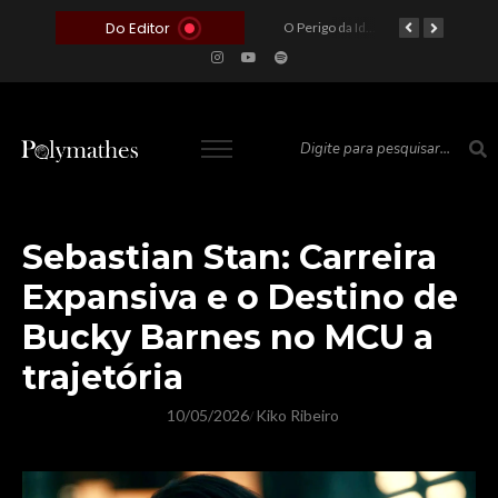
Do Editor
O Voto como Moeda: Clientelismo e o Analfabetismo Funcional Político no Brasil
A Roleta da Miséria: Quando a Devoção Cega Encontra o Link na Bio. A Queda do Brasileiro Pelas Mãos de Seus Influencers.
O Perigo da Ideologia Desenfreada na Justiça: Quando a Pauta Política Substitui a Pena Criminal
O Preço de um Escândalo: A Discrepância Entre o “Filme de Bolsonaro” e a Realidade do Cinema Mundial
Sebastian Stan: Carreira
Expansiva e o Destino de
Bucky Barnes no MCU a
trajetória
10/05/2026
Kiko Ribeiro
/