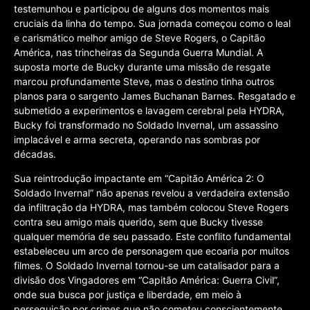
testemunhou e participou de alguns dos momentos mais
cruciais da linha do tempo. Sua jornada começou como o leal
e carismático melhor amigo de Steve Rogers, o Capitão
América, nas trincheiras da Segunda Guerra Mundial. A
suposta morte de Bucky durante uma missão de resgate
marcou profundamente Steve, mas o destino tinha outros
planos para o sargento James Buchanan Barnes. Resgatado e
submetido a experimentos e lavagem cerebral pela HYDRA,
Bucky foi transformado no Soldado Invernal, um assassino
implacável e arma secreta, operando nas sombras por
décadas.
Sua reintrodução impactante em “Capitão América 2: O
Soldado Invernal” não apenas revelou a verdadeira extensão
da infiltração da HYDRA, mas também colocou Steve Rogers
contra seu amigo mais querido, sem que Bucky tivesse
qualquer memória de seu passado. Este conflito fundamental
estabeleceu um arco de personagem que ecoaria por muitos
filmes. O Soldado Invernal tornou-se um catalisador para a
divisão dos Vingadores em “Capitão América: Guerra Civil”,
onde sua busca por justiça e liberdade, em meio à
perseguição por crimes que não cometeu conscientemente,