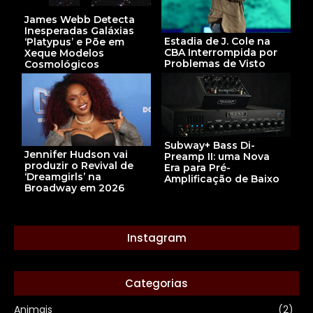
James Webb Detecta
Inesperadas Galáxias
Estadia de J. Cole na
‘Platypus’ e Põe em
CBA Interrompida por
Xeque Modelos
Problemas de Visto
Cosmológicos
Subway+ Bass Di-
Jennifer Hudson vai
Preamp II: uma Nova
produzir o Revival de
Era para Pré-
‘Dreamgirls’ na
Amplificação de Baixo
Broadway em 2026
Instagram
Categorias
Animais
(2)