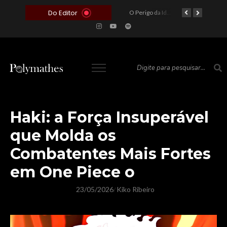
Do Editor
O Voto como Moeda: Clientelismo e o Analfabetismo Funcional Político no Brasil
A Roleta da Miséria: Quando a Devoção Cega Encontra o Link na Bio. A Queda do Brasileiro Pelas Mãos de Seus Influencers.
O Perigo da Ideologia Desenfreada na Justiça: Quando a Pauta Política Substitui a Pena Criminal
O Preço de um Escândalo: A Discrepância Entre o “Filme de Bolsonaro” e a Realidade do Cinema Mundial
Haki: a Força Insuperável
que Molda os
Combatentes Mais Fortes
em One Piece o
23/05/2026
Kiko Ribeiro
/