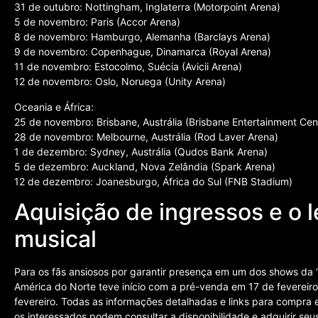
31 de outubro: Nottingham, Inglaterra (Motorpoint Arena)
5 de novembro: Paris (Accor Arena)
8 de novembro: Hamburgo, Alemanha (Barclays Arena)
9 de novembro: Copenhague, Dinamarca (Royal Arena)
11 de novembro: Estocolmo, Suécia (Avicii Arena)
12 de novembro: Oslo, Noruega (Unity Arena)
Oceania e África:
25 de novembro: Brisbane, Austrália (Brisbane Entertainment Cen
28 de novembro: Melbourne, Austrália (Rod Laver Arena)
1 de dezembro: Sydney, Austrália (Qudos Bank Arena)
5 de dezembro: Auckland, Nova Zelândia (Spark Arena)
12 de dezembro: Joanesburgo, África do Sul (FNB Stadium)
Aquisição de ingressos e o 
musical
Para os fãs ansiosos por garantir presença em um dos shows da “
América do Norte teve início com a pré-venda em 17 de fevereiro
fevereiro. Todas as informações detalhadas e links para compra es
os interessados podem consultar a disponibilidade e adquirir seu