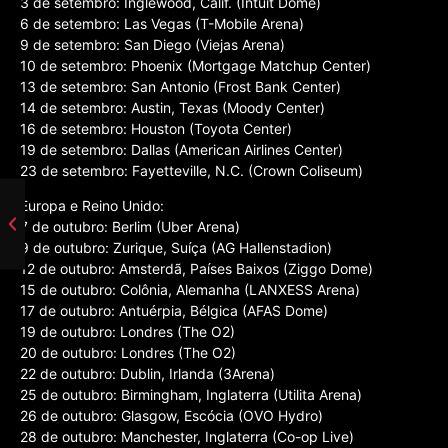
3 de setembro: Inglewood, Calif. (Intuit Dome)
6 de setembro: Las Vegas (T-Mobile Arena)
9 de setembro: San Diego (Viejas Arena)
10 de setembro: Phoenix (Mortgage Matchup Center)
13 de setembro: San Antonio (Frost Bank Center)
14 de setembro: Austin, Texas (Moody Center)
16 de setembro: Houston (Toyota Center)
19 de setembro: Dallas (American Airlines Center)
23 de setembro: Fayetteville, N.C. (Crown Coliseum)
Europa e Reino Unido:
7 de outubro: Berlim (Uber Arena)
9 de outubro: Zurique, Suíça (AG Hallenstadion)
12 de outubro: Amsterdã, Países Baixos (Ziggo Dome)
15 de outubro: Colônia, Alemanha (LANXESS Arena)
17 de outubro: Antuérpia, Bélgica (AFAS Dome)
19 de outubro: Londres (The O2)
20 de outubro: Londres (The O2)
22 de outubro: Dublin, Irlanda (3Arena)
25 de outubro: Birmingham, Inglaterra (Utilita Arena)
26 de outubro: Glasgow, Escócia (OVO Hydro)
28 de outubro: Manchester, Inglaterra (Co-op Live)