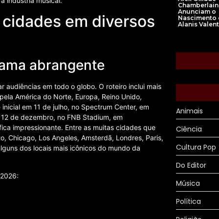
a indústria musical.
Chamberlain
Anunciam o
 cidades em diversos
Nascimento d
Alanis Valen
rama abrangente
r audiências em todo o globo. O roteiro inclui mais
pela América do Norte, Europa, Reino Unido,
é inicial em 11 de julho, no Spectrum Center, em
Animais
em 12 de dezembro, no FNB Stadium, em
ica impressionante. Entre as muitas cidades que
Ciência
to, Chicago, Los Angeles, Amsterdã, Londres, Paris,
Cultura Pop
guns dos locais mais icônicos do mundo da
Do Editor
 2026:
Música
Política