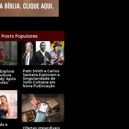
Posts Populares
Patti Smith e Carlos
 Explora
Santana Exploram a
Cultura
Singularidade de
dy’ Após
John Coltrane em
ooks’
Nova Publicação
ds e
Ofertas imperdíveis