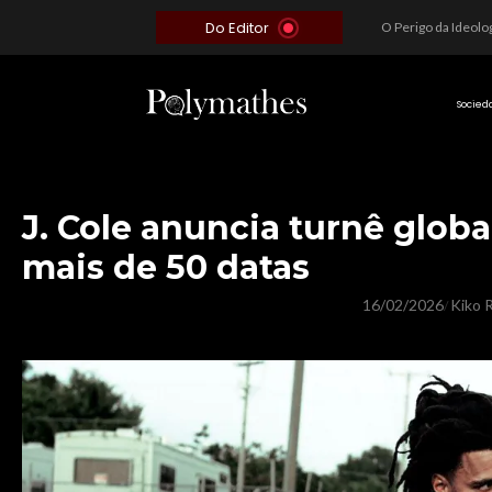
Do Editor
Além do Óbvio: A Estratégia por trás do Colapso de Teerã e a Miopia Brasileira
O Voto como Moeda: Clientelismo e o Analfabetismo Funcional Político no Brasil
A Roleta da Miséria: Quando a Devoção Cega Encontra o Link na Bio. A Queda do Brasileiro Pelas Mãos de Seus Influencers.
Socied
J. Cole anuncia turnê globa
mais de 50 datas
16/02/2026
Kiko R
/