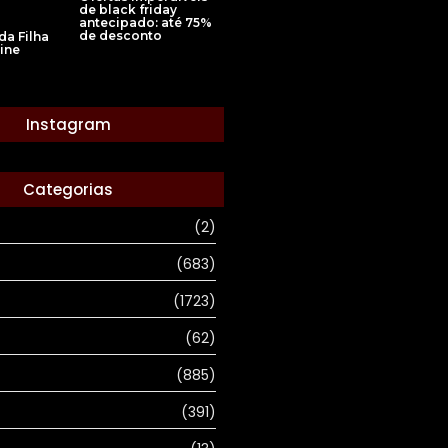
de black friday
antecipado: até 75%
de desconto
a Filha
tine
Instagram
Categorias
(2)
(683)
(1723)
(62)
(885)
(391)