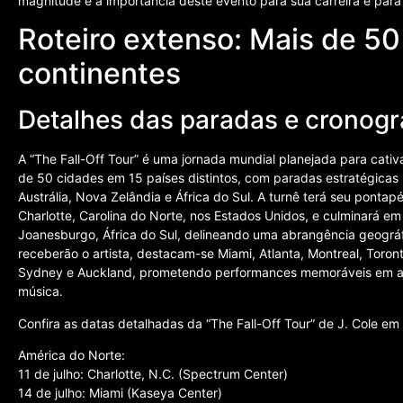
magnitude e a importância deste evento para sua carreira e para 
Roteiro extenso: Mais de 50
continentes
Detalhes das paradas e cronog
A “The Fall-Off Tour” é uma jornada mundial planejada para cativa
de 50 cidades em 15 países distintos, com paradas estratégicas 
Austrália, Nova Zelândia e África do Sul. A turnê terá seu pontap
Charlotte, Carolina do Norte, nos Estados Unidos, e culminará 
Joanesburgo, África do Sul, delineando uma abrangência geográf
receberão o artista, destacam-se Miami, Atlanta, Montreal, Toron
Sydney e Auckland, prometendo performances memoráveis em al
música.
Confira as datas detalhadas da “The Fall-Off Tour” de J. Cole em
América do Norte:
11 de julho: Charlotte, N.C. (Spectrum Center)
14 de julho: Miami (Kaseya Center)