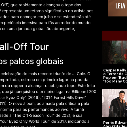
Off”, que rapidamente alcançou o topo das
epresenta um retorno significativo do artista aos
mados para começar em julho e se estenderão até
xperiência imersiva para fãs ao redor do mundo.
 em uma jornada global tão abrangente,
all-Off Tour
os palcos globais
Casper Kelly
celebração do mais recente triunfo de J. Cole. O
o Terror da 
Pop em ‘Bud
mpreitada, estreou em primeiro lugar na parada
‘Too Many C
um do rapper a alcançar o cobiçado topo. Este feito
, que já conquistou o primeiro lugar na Billboard 200
r Eyez Only” (2016), “2014 Forest Hills Drive”
2011). O novo álbum, aclamado pela crítica e pelo
 enorme para as performances ao vivo. A turnê
desde a “The Off-Season Tour” de 2021, e sua
Your Eyez Only World Tour” de 2017, indicando a
Perrie Edwar
Alex Oxlade-