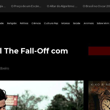
O Perigo da Ideologia Desenfreada na Justiça: Quando a Pauta Política Substitui a Pena Criminal
O Preço de um Escândalo: A Discrepância Entre o “Filme de Bolsonaro” e a Realidade do Cinema Mundial
O Altar do Algoritmo: A Carência Humana e a Fabricação de Heróis no Brasil
O Brasil no Os
ade
Religião
Política
Ciência
Cultura Pop
Música
Saúde
Animais
Sobre Mim
l The Fall-Off com
ibeiro