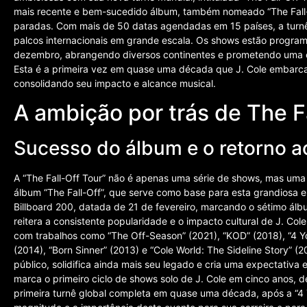
mais recente e bem-sucedido álbum, também nomeado “The Fall-
paradas. Com mais de 50 datas agendadas em 15 países, a turnê r
palcos internacionais em grande escala. Os shows estão progra
dezembro, abrangendo diversos continentes e prometendo uma e
Esta é a primeira vez em quase uma década que J. Cole embarca
consolidando seu impacto e alcance musical.
A ambição por trás de The F
Sucesso do álbum e o retorno a
A “The Fall-Off Tour” não é apenas uma série de shows, mas uma 
álbum “The Fall-Off”, que serve como base para esta grandiosa e
Billboard 200, datada de 21 de fevereiro, marcando o sétimo álb
reitera a consistente popularidade e o impacto cultural de J. Cole
com trabalhos como “The Off-Season” (2021), “KOD” (2018), “4 You
(2014), “Born Sinner” (2013) e “Cole World: The Sideline Story” (
público, solidifica ainda mais seu legado e cria uma expectativa
marca o primeiro ciclo de shows solo de J. Cole em cinco anos, 
primeira turnê global completa em quase uma década, após a “4 