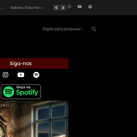
car 2026: Entre a Cota do Politicamente Correto e a Realidade das Telas
Ratinho, Érika Hilton e a Farsa Política: Quem Ganha com o Barulho no País de Bobson?
As controvérsias que marcam o cenário político e econômico nacional
O Silêncio das Páginas: O Retrato da Crise de Leitura no Brasil e o Abismo Intelectual
Siga-nos