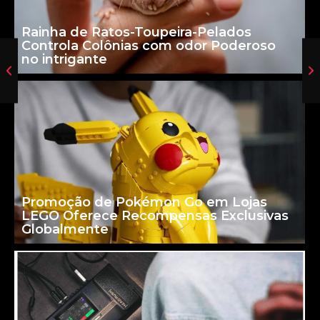
Rainha de Ratos-Toupeira-Pelados
Controla Colônias com odor Poderoso
no intrigante
Promoção de Pokémon Go em Lojas
LEGO Oferece Recompensas Exclusivas
Globalmente