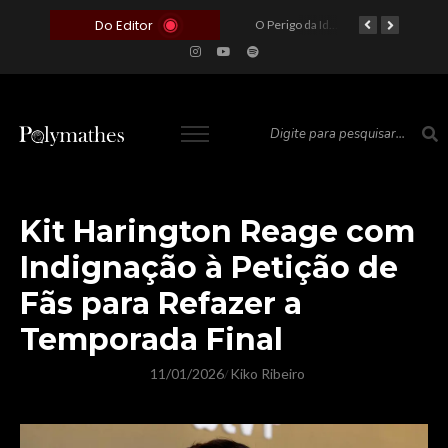
Do Editor
O Voto como Moeda: Clientelismo e o Analfabetismo Funcional Político no Brasil
A Roleta da Miséria: Quando a Devoção Cega Encontra o Link na Bio. A Queda do Brasileiro Pelas Mãos de Seus Influencers.
O Perigo da Ideologia Desenfreada na Justiça: Quando a Pauta Política Substitui a Pena Criminal
O Preço de um Escândalo: A Discrepância Entre o “Filme de Bolsonaro” e a Realidade do Cinema Mundial
Kit Harington Reage com
Indignação à Petição de
Fãs para Refazer a
Temporada Final
11/01/2026
Kiko Ribeiro
/