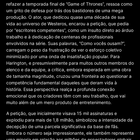
refazer a temporada final de “Game of Thrones”, ressoa como
um grito de defesa por trás dos bastidores de uma mega
produção. O ator, que dedicou quase uma década de sua
vida ao universo de Westeros, encarou a petição, que pedia
por “escritores competentes”, como um insulto direto ao árduo
trabalho e à dedicação de centenas de profissionais
envolvidos na série. Suas palavras, “Como vocês ousam?”,
carregam o peso da frustração de ver o esforço coletivo
minimizado por uma onda de insatisfação popular. Para
Harington, e presumivelmente para muitos outros membros do
elenco e da equipe, a crítica, embora esperada em uma obra
de tamanha magnitude, cruzou uma fronteira ao questionar a
competência fundamental daqueles que deram vida à
história. Essa perspectiva realça a profunda conexão
emocional que os criadores têm com seu trabalho, que vai
muito além de um mero produto de entretenimento.
A petição, que inicialmente visava 15 mil assinaturas e
explodiu para mais de 1,8 milhão, simbolizou a intensidade da
decepção de uma parcela significativa da base de fãs.
Embora o número seja impressionante, ele também representa
uma minoria em relação aos milhões de espectadores globais