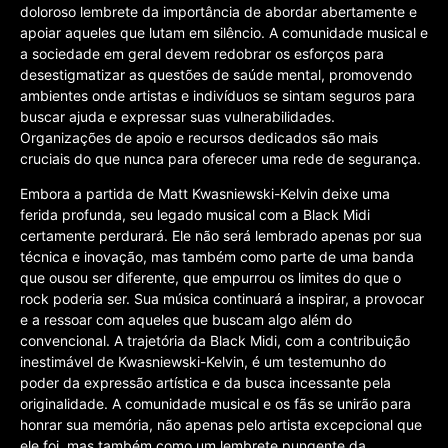
doloroso lembrete da importância de abordar abertamente e
apoiar aqueles que lutam em silêncio. A comunidade musical e
a sociedade em geral devem redobrar os esforços para
desestigmatizar as questões de saúde mental, promovendo
ambientes onde artistas e indivíduos se sintam seguros para
buscar ajuda e expressar suas vulnerabilidades.
Organizações de apoio e recursos dedicados são mais
cruciais do que nunca para oferecer uma rede de segurança.
Embora a partida de Matt Kwasniewski-Kelvin deixe uma
ferida profunda, seu legado musical com a Black Midi
certamente perdurará. Ele não será lembrado apenas por sua
técnica e inovação, mas também como parte de uma banda
que ousou ser diferente, que empurrou os limites do que o
rock poderia ser. Sua música continuará a inspirar, a provocar
e a ressoar com aqueles que buscam algo além do
convencional. A trajetória da Black Midi, com a contribuição
inestimável de Kwasniewski-Kelvin, é um testemunho do
poder da expressão artística e da busca incessante pela
originalidade. A comunidade musical e os fãs se unirão para
honrar sua memória, não apenas pelo artista excepcional que
ele foi, mas também como um lembrete pungente da