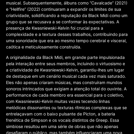
musical. Subsequentemente, álbuns como “Cavalcade” (2021)
e “Hellfire” (2022) continuaram a expandir os limites de sua
criatividade, solidificando a reputação da Black Midi como um
grupo que se recusava a se conformar às expectativas. A
presença de Kwasniewski-Kelvin foi crucial para a
complexidade e a textura desses trabalhos, contribuindo para
uma sonoridade que era ao mesmo tempo cerebral e visceral,
caótica e meticulosamente construída.
A originalidade da Black Midi, em grande parte impulsionada
pela interação entre seus membros, incluindo o virtuosismo e
a criatividade de Kwasniewski-Kelvin, garantiu-lhes um lugar
de destaque em um cenário musical cada vez mais saturado.
Eles não apenas criaram músicas, mas construíram mundos
sonoros intrincados que exigiam a atenção total do ouvinte. A
performance de cada membro era essencial para o coletivo,
com Kwasniewski-Kelvin muitas vezes tecendo linhas
melódicas dissonantes ou texturas rítmicas complexas que se
entrelaçavam com o baixo pulsante de Picton, a bateria
frenética de Simpson e os vocais distintos de Greep. Essa
simbiose resultou em uma série de obras que não apenas
desafiaram o público, mas também influenciaram uma nova