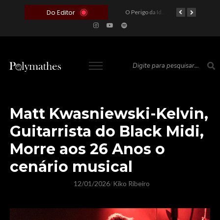
Do Editor
O Voto como Moeda: Clientelismo e o Analfabetismo Funcional Político no Brasil
A Roleta da Miséria: Quando a Devoção Cega Encontra o Link na Bio. A Queda do Brasileiro Pelas Mãos de Seus Influencers.
O Perigo da Ideologia Desenfreada na Justiça: Quando a Pauta Política Substitui a Pena Criminal
O Preço de um Escândalo: A Discrepância Entre o “Filme de Bolsonaro” e a Realidade do Cinema Mundial
Matt Kwasniewski-Kelvin,
Guitarrista do Black Midi,
Morre aos 26 Anos o
cenário musical
12/01/2026
Kiko Ribeiro
/