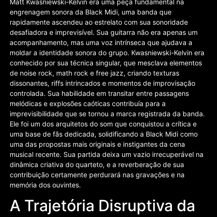
Matt Kwasniewski-Kelvin era uma peça fundamental na
engrenagem sonora da Black Midi, uma banda que
rapidamente ascendeu ao estrelato com sua sonoridade
desafiadora e imprevisível. Sua guitarra não era apenas um
acompanhamento, mas uma voz intrínseca que ajudava a
moldar a identidade sonora do grupo. Kwasniewski-Kelvin era
conhecido por sua técnica singular, que mesclava elementos
de noise rock, math rock e free jazz, criando texturas
dissonantes, riffs intrincados e momentos de improvisação
controlada. Sua habilidade em transitar entre passagens
melódicas e explosões caóticas contribuía para a
imprevisibilidade que se tornou a marca registrada da banda.
Ele foi um dos arquitetos do som que conquistou a crítica e
uma base de fãs dedicada, solidificando a Black Midi como
uma das propostas mais originais e instigantes da cena
musical recente. Sua partida deixa um vazio irrecuperável na
dinâmica criativa do quarteto, e a reverberação de sua
contribuição certamente perdurará nas gravações e na
memória dos ouvintes.
A Trajetória Disruptiva da